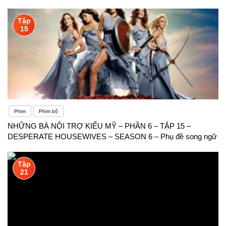
Tập
15
Phim
Phim bộ
NHỮNG BÀ NỘI TRỢ KIỂU MỸ – PHẦN 6 – TẬP 15 –
DESPERATE HOUSEWIVES – SEASON 6 – Phụ đề song ngữ
Tập
21