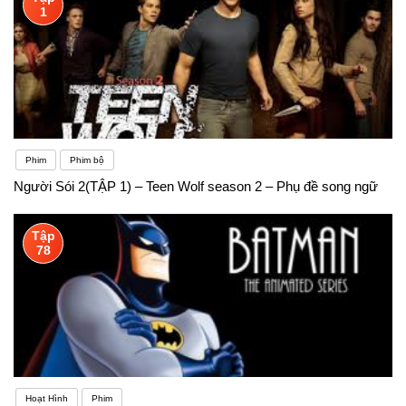
1
Phim
Phim bộ
Người Sói 2(TẬP 1) – Teen Wolf season 2 – Phụ đề song ngữ
Tập
78
Hoạt Hình
Phim