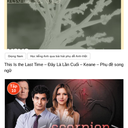
một trong những kỹ năng quan trọng để kiểm tra
trình độ tiếng Anh của một người. Không nghe
được tiếng Anh, “điếc” tiếng Anh cũng là một khó
khăn mọi người thường gặp. Có nhiều nguyên nhân
dẫn đến việc nghe như “vịt nghe sấm” của người
Giọng Nam
Học tiếng Anh qua bài hát phụ đề Anh-Việt
Việt học tiếng Anh.
This Is the Last Time – Đây Là Lần Cuối – Keane – Phụ đề song
ngữ
Tập
10