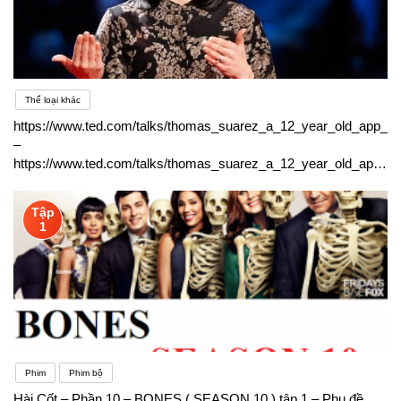
Thể loại khác
https://www.ted.com/talks/thomas_suarez_a_12_year_old_app_de
–
https://www.ted.com/talks/thomas_suarez_a_12_year_old_app_de
– Phụ đề song ngữ
Tập
1
Phim
Phim bộ
Hài Cốt – Phần 10 – BONES ( SEASON 10 ) tập 1 – Phụ đề