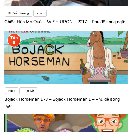
KH Viễn tưởng
Phim
Chiếc Hộp Ma Quái – WISH UPON – 2017 – Phụ đề song ngữ
Tập
8
Phim
Phim bộ
Bojack Horseman 1 -8 – Bojack Horseman 1 – Phụ đề song
ngữ