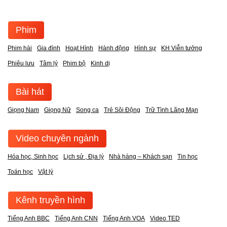
Phim
Phim hài
Gia đình
Hoạt Hình
Hành động
Hình sự
KH Viễn tưởng
Phiêu lưu
Tâm lý
Phim bộ
Kinh dị
Bài hát
Giọng Nam
Giọng Nữ
Song ca
Trẻ Sôi Động
Trữ Tình Lãng Mạn
Video chuyên ngành
Hóa học, Sinh học
Lịch sử , Địa lý
Nhà hàng – Khách sạn
Tin học
Toán học
Vật lý
Kênh truyền hình
Tiếng Anh BBC
Tiếng Anh CNN
Tiếng Anh VOA
Video TED