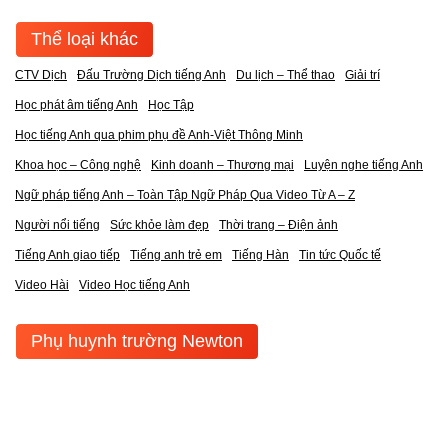
Thể loại khác
CTV Dịch
Đấu Trường Dịch tiếng Anh
Du lịch – Thể thao
Giải trí
Học phát âm tiếng Anh
Học Tập
Học tiếng Anh qua phim phụ đề Anh-Việt Thông Minh
Khoa học – Công nghệ
Kinh doanh – Thương mại
Luyện nghe tiếng Anh
Ngữ pháp tiếng Anh – Toàn Tập Ngữ Pháp Qua Video Từ A – Z
Người nổi tiếng
Sức khỏe làm đẹp
Thời trang – Điện ảnh
Tiếng Anh giao tiếp
Tiếng anh trẻ em
Tiếng Hàn
Tin tức Quốc tế
Video Hài
Video Học tiếng Anh
Phụ huynh trường Newton