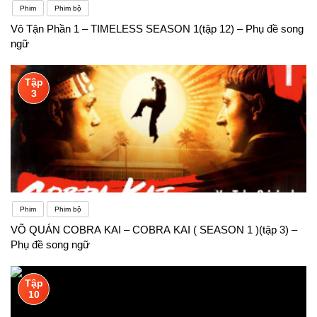
kinh tế, tài chính ngân hàng, xuất nhập khẩu…. và
Phim
Phim bộ
Vô Tận Phần 1 – TIMELESS SEASON 1(tập 12) – Phụ đề song
các kỹ năng thuyết trình, giao tiếp kinh doanh,…
ngữ
đây cũng là tiền đề giúp bạn ghi điểm đối với các
Tập
nhà tuyển dụng sau khi hoàn thành khóa học
3
Phim
Phim bộ
VÕ QUÁN COBRA KAI – COBRA KAI ( SEASON 1 )(tập 3) –
Phụ đề song ngữ
Tập
10