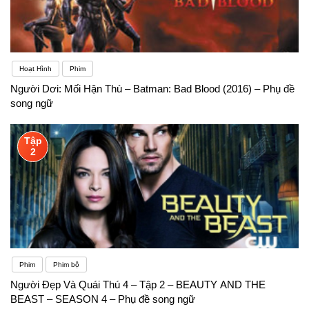
Hoạt Hình
Phim
Người Dơi: Mối Hận Thù – Batman: Bad Blood (2016) – Phụ đề
song ngữ
Tập
2
Phim
Phim bộ
Người Đẹp Và Quái Thú 4 – Tập 2 – BEAUTY AND THE
BEAST – SEASON 4 – Phụ đề song ngữ