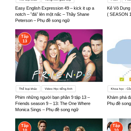
Easy English Expression 49 – kick it up a
Kẻ Vô Dụng
notch – "đá" lên một nấc – Thầy Shane
( SEASON 1 
Peterson – Phụ đề song ngữ
Tập
13
Thể loại khác
Video Học tiếng Anh
Khoa học - Cô
Phim những người bạn phần 9 tập 13 –
Khám phá đá
Friends season 9 – 13: The One Where
Phụ đề song
Monica Sings – Phụ đề song ngữ
Tập
Tập
10
10