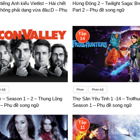
 tiếng Anh kiểu Vietlist – Hài chết
Hừng Đông 2 – Twilight Saga: B
ộ nhanh chóng. Một nghiên cứu cho rằng lo lắng có thể dẫn đến tức giậ
hông phải dạng vừa đâu:D – Phụ
Part 2 – Phụ đề song ngữ
Tập
14
m bộ
Phim
Phim bộ
ey – Season 1 – 2 – Thung Lũng
Thợ Săn Yêu Tinh 1 -14 – Trollhu
2 – Phụ đề song ngữ
Season 1 – Phụ đề song ngữ
Tập
11