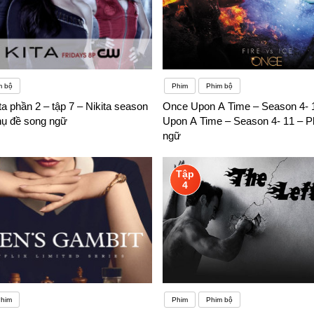
m bộ
Phim
Phim bộ
ta phần 2 – tập 7 – Nikita season
Once Upon A Time – Season 4- 
hụ đề song ngữ
Upon A Time – Season 4- 11 – P
ngữ
Tập
4
him
Phim
Phim bộ