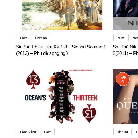
Phim
Phim bộ
Phim
Phi
SinBad Phiêu Lưu Ký 1-8 – Sinbad Season 1
Sát Thủ Niki
(2012) – Phụ đề song ngữ
2(2011) – P
Tập
4
Hành động
Phim
Hình sự
P