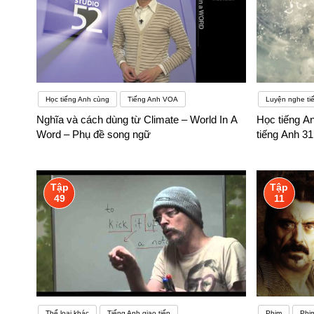
Học tiếng Anh cùng
Tiếng Anh VOA
Luyện nghe ti
Nghĩa và cách dùng từ Climate – World In A
Học tiếng An
Word – Phụ đề song ngữ
tiếng Anh 3
Tập
Tập
49
11
Thể loại khác
Tiếng Anh giao tiếp
Phim
Phi