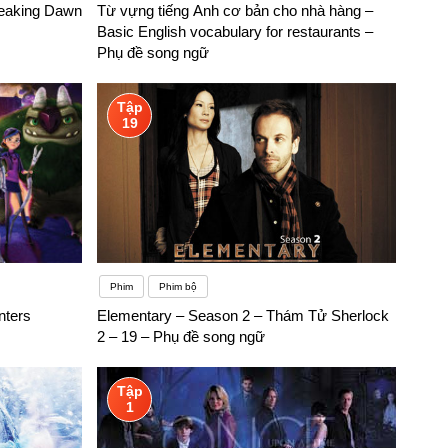
reaking Dawn
Từ vựng tiếng Anh cơ bản cho nhà hàng –
n và thất vọng – trạng thái tâm lý hoàn toàn không có lợi cho
Basic English vocabulary for restaurants –
Phụ đề song ngữ
Tập
19
Phim
Phim bộ
nters
Elementary – Season 2 – Thám Tử Sherlock
2 – 19 – Phụ đề song ngữ
Tập
1