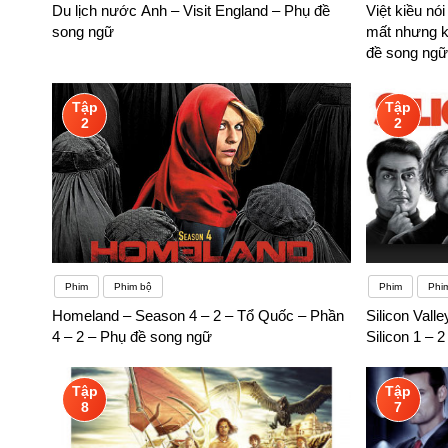
Du lịch nước Anh – Visit England – Phụ đề
Việt kiều nói
Nếu bạn ngại luyện tập kỹ năng ngôn ngữ, bạn sẽ không tiến b
song ngữ
mất nhưng k
quá trình học tập.
đề song ngữ
Tập
Tập
2
2
Phim
Phim bộ
Phim
Phi
Homeland – Season 4 – 2 – Tổ Quốc – Phần
Silicon Vall
4 – 2 – Phụ đề song ngữ
Silicon 1 – 
Tập
Tập
8
7