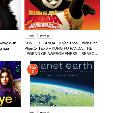
Phim
Phim bộ
 Away With
KUNG FU PANDA: Huyền Thoại Chiến Binh
ng ngữ
Phần 1- Tập 9 – KUNG FU PANDA: THE
LEGEND OF AWESOMENESS – SEASON
1 – Phụ đề song ngữ
Tập
3
Phim
Phim hài