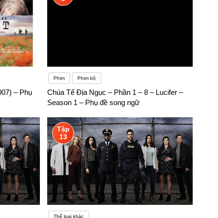
Phim
Phim bộ
007) – Phụ
Chúa Tể Địa Ngục – Phần 1 – 8 – Lucifer –
Season 1 – Phụ đề song ngữ
Tập
13
Thể loại khác