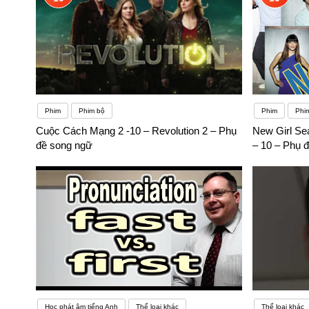
Phim
Phim bộ
Phim
Phi
Cuộc Cách Mạng 2 -10 – Revolution 2 – Phụ
New Girl Se
đề song ngữ
– 10 – Phụ 
Học phát âm tiếng Anh
Thể loại khác
Thể loại khác