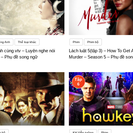
ếng Anh
Thể loại khác
Phim
Phim bộ
h cùng vtv – Luyện nghe nói
Lách luật 5(tập 3) – How To Get
1 – Phụ đề song ngữ
Murder – Season 5 – Phụ đề so
Tập
6
m bộ
KH Viễn tưởng
Phim