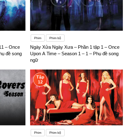
Phim
Phim bộ
11 – Once
Ngày Xửa Ngày Xưa – Phần 1 tập 1 – Once
hụ đề song
Upon A Time – Season 1 – 1 – Phụ đề song
ngữ
Tập
12
Phim
Phim bộ