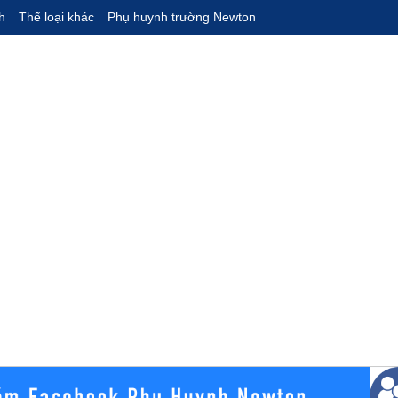
h
Thể loại khác
Phụ huynh trường Newton