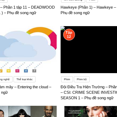
 – Phần 1 tập 11 – DEADWOOD
Hawkeye (Phần 1) – Hawkeye – 
) – Phụ đề song ngữ
Phụ đề song ngữ
Tập
12
ng nghệ
Thể loại khác
Phim
Phim bộ
m mây – Entering the cloud –
Đội Điều Tra Hiện Trường – Phần
 ngữ
– CSI: CRIME SCENE INVESTI
SEASON 1 – Phụ đề song ngữ