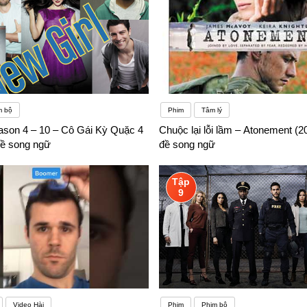
m bộ
Phim
Tâm lý
ason 4 – 10 – Cô Gái Kỳ Quặc 4
Chuộc lại lỗi lầm – Atonement (2
đề song ngữ
đề song ngữ
Tập
9
Video Hài
Phim
Phim bộ