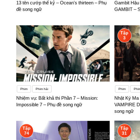
13 tên cướp thế kỷ – Ocean's thirteen – Phụ
Gambit Hậu
đề song ngữ
GAMBIT – S
Tập
3
Phim
Phim hài
Phim
Phim
Nhiệm vụ: Bất khả thi Phần 7 – Mission:
Nhật Ký Ma 
Impossible 7 – Phụ đề song ngữ
VAMPIRE DI
song ngữ
Tập
Tập
74
31