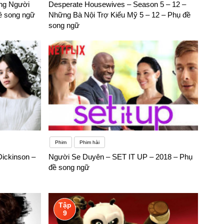
ững Người
Desperate Housewives – Season 5 – 12 –
ề song ngữ
Những Bà Nội Trợ Kiểu Mỹ 5 – 12 – Phụ đề
song ngữ
Phim
Phim hài
ickinson –
Người Se Duyên – SET IT UP – 2018 – Phụ
đề song ngữ
Tập
9