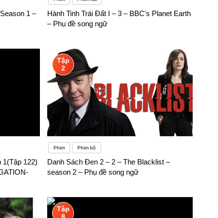
Season 1 –
Hành Tinh Trái Đất I – 3 – BBC's Planet Earth
– Phụ đề song ngữ
Tập
2
Phim
Phim bộ
 1(Tập 122)
Danh Sách Đen 2 – 2 – The Blacklist –
GATION-
season 2 – Phụ đề song ngữ
Tập
8