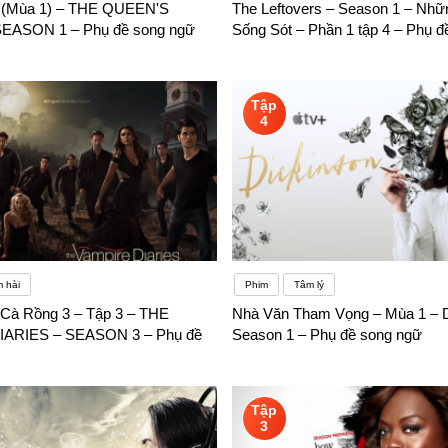
 (Mùa 1) – THE QUEEN'S
The Leftovers – Season 1 – Nh
EASON 1 – Phụ đề song ngữ
Sống Sót – Phần 1 tập 4 – Phụ đ
Tập
4
 hài
Phim
Tâm lý
Cà Rồng 3 – Tập 3 – THE
Nhà Văn Tham Vọng – Mùa 1 – D
ARIES – SEASON 3 – Phụ đề
Season 1 – Phụ đề song ngữ
Tập
3