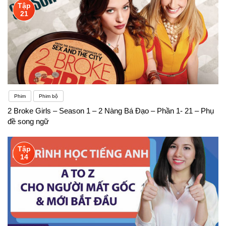
Tập
21
Phim
Phim bộ
2 Broke Girls – Season 1 – 2 Nàng Bá Đạo – Phần 1- 21 – Phụ
đề song ngữ
Tập
14