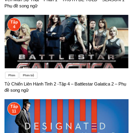
mới. Nếu trường học và gia đình bạn không có
Phụ đề song ngữ
nhiều người nói tiếng Anh thì bạn có thể lập một
Tập
nhóm học tập. Điều này sẽ giúp ích rất nhiều cho
4
việc học ngoại ngữ của bạn đó.
Phim
Phim bộ
Tử Chiến Liên Hành Tinh 2 -Tập 4 – Battlestar Galatica 2 – Phụ
đề song ngữ
Tập
11