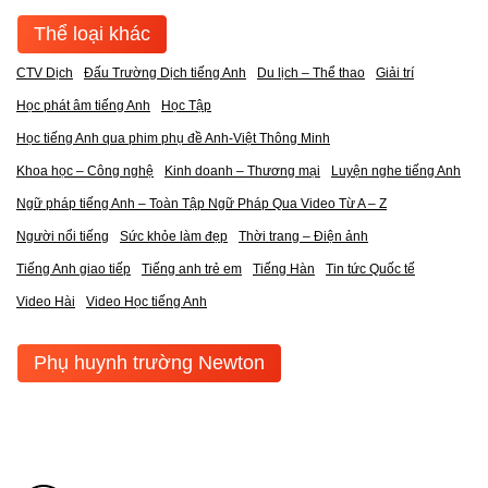
Thể loại khác
CTV Dịch
Đấu Trường Dịch tiếng Anh
Du lịch – Thể thao
Giải trí
Học phát âm tiếng Anh
Học Tập
Học tiếng Anh qua phim phụ đề Anh-Việt Thông Minh
Khoa học – Công nghệ
Kinh doanh – Thương mại
Luyện nghe tiếng Anh
Ngữ pháp tiếng Anh – Toàn Tập Ngữ Pháp Qua Video Từ A – Z
Người nổi tiếng
Sức khỏe làm đẹp
Thời trang – Điện ảnh
Tiếng Anh giao tiếp
Tiếng anh trẻ em
Tiếng Hàn
Tin tức Quốc tế
Video Hài
Video Học tiếng Anh
Phụ huynh trường Newton