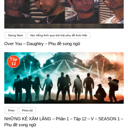
Giọng Nam
Học tiếng Anh qua bài hát phụ đề Anh-Việt
Over You – Daughtry – Phụ đề song ngữ
Tập
12
Phim
Phim bộ
NHỮNG KẺ XÂM LĂNG – Phần 1 – Tập 12 – V – SEASON 1 –
Phụ đề song ngữ