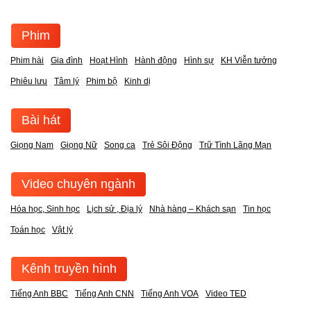
Phim
Phim hài
Gia đình
Hoạt Hình
Hành động
Hình sự
KH Viễn tưởng
Phiêu lưu
Tâm lý
Phim bộ
Kinh dị
Bài hát
Giọng Nam
Giọng Nữ
Song ca
Trẻ Sôi Động
Trữ Tình Lãng Mạn
Video chuyên ngành
Hóa học, Sinh học
Lịch sử , Địa lý
Nhà hàng – Khách sạn
Tin học
Toán học
Vật lý
Kênh truyền hình
Tiếng Anh BBC
Tiếng Anh CNN
Tiếng Anh VOA
Video TED