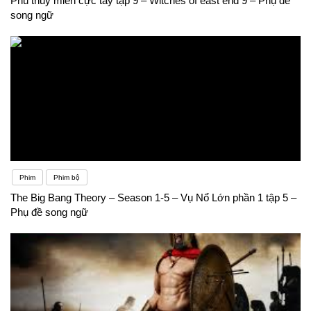
Phù thủy miền cực tây tập 9 – Witches of east end 9 – Phụ đề
song ngữ
Phim
Phim bộ
The Big Bang Theory – Season 1-5 – Vụ Nổ Lớn phần 1 tập 5 –
Phụ đề song ngữ