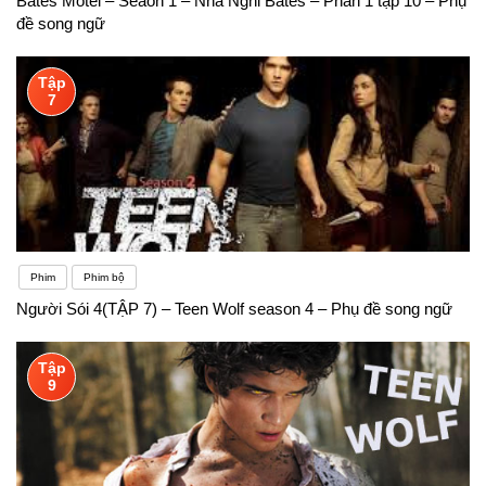
Bates Motel – Seaon 1 – Nhà Nghỉ Bates – Phần 1 tập 10 – Phụ
đề song ngữ
Tập
7
Phim
Phim bộ
Người Sói 4(TẬP 7) – Teen Wolf season 4 – Phụ đề song ngữ
Tập
9