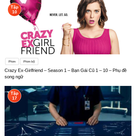
Tập
10
Phim
Phim bộ
Crazy Ex-Girlfriend – Season 1 – Bạn Gái Cũ 1 – 10 – Phụ đề
song ngữ
Tập
17