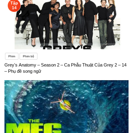
Tập
14
Phim
Phim bộ
Grey's Anatomy – Season 2 – Ca Phẫu Thuật Của Grey 2 – 14
– Phụ đề song ngữ