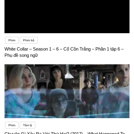
Phim
Phim bộ
White Collar – Season 1 – 6 – Cổ Cồn Trắng – Phần 1 tập 6 –
Phụ đề song ngữ
Phim
Tâm lý
Chuyện Gì Xảy Ra Với Thứ Hai? (2017) – What Happened To