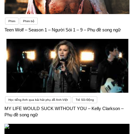
Phim
Phim bộ
Teen Wolf – Season 1 – Người Sói 1 – 9 – Phụ đề song ngữ
Học tiếng Anh qua bài hát phụ đề Anh-Việt
Trẻ Sôi Động
MY LIFE WOULD SUCK WITHOUT YOU – Kelly Clarkson –
Phụ đề song ngữ