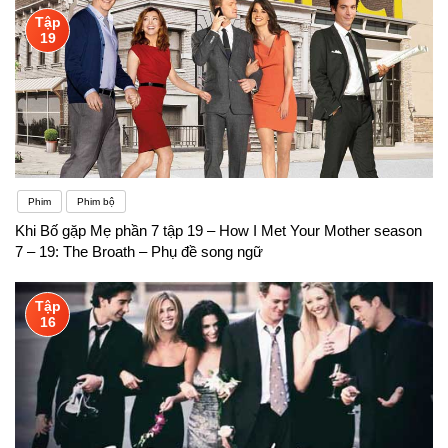
Tập
19
Phim
Phim bộ
Khi Bố gặp Mẹ phần 7 tập 19 – How I Met Your Mother season
7 – 19: The Broath – Phụ đề song ngữ
Tập
16