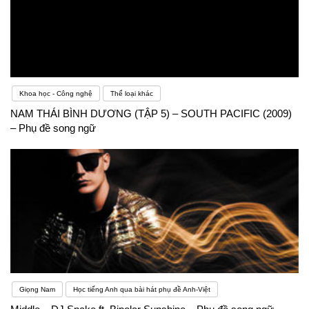
Khoa học - Công nghệ
Thể loại khác
NAM THÁI BÌNH DƯƠNG (TẬP 5) – SOUTH PACIFIC (2009)
– Phụ đề song ngữ
Giọng Nam
Học tiếng Anh qua bài hát phụ đề Anh-Việt