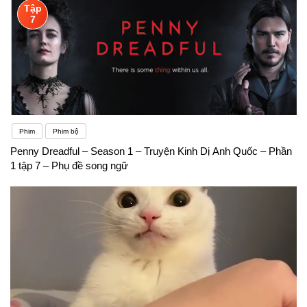
Tập
đem lại cho học sinh kỹ năng giao tiếp, thuyết trình
7
bằng tiếng Anh
Phim
Phim bộ
Penny Dreadful – Season 1 – Truyện Kinh Dị Anh Quốc – Phần
1 tập 7 – Phụ đề song ngữ