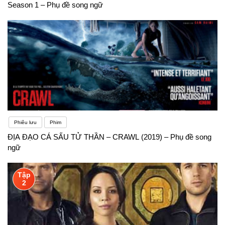
Season 1 – Phụ đề song ngữ
Phiêu lưu
Phim
ĐỊA ĐẠO CÁ SẤU TỬ THẦN – CRAWL (2019) – Phụ đề song
ngữ
Tập
2