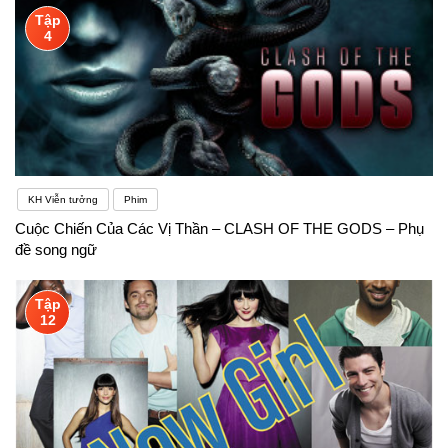
Tập
4
KH Viễn tưởng
Phim
Cuộc Chiến Của Các Vị Thần – CLASH OF THE GODS – Phụ
đề song ngữ
Tập
12