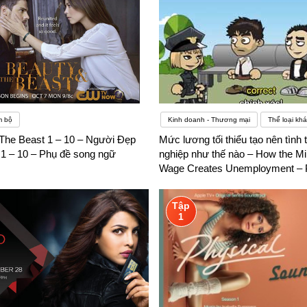
m bộ
Kinh doanh - Thương mại
Thể loại khá
The Beast 1 – 10 – Người Đẹp
Mức lương tối thiểu tạo nên tình t
 1 – 10 – Phụ đề song ngữ
nghiệp như thế nào – How the 
Wage Creates Unemployment – 
ngữ
Tập
1