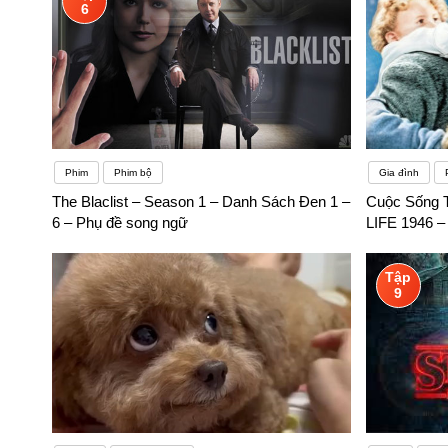
6
Phim
Phim bộ
Gia đình
The Blaclist – Season 1 – Danh Sách Đen 1 –
Cuộc Sống 
6 – Phụ đề song ngữ
LIFE 1946 –
Tập
9