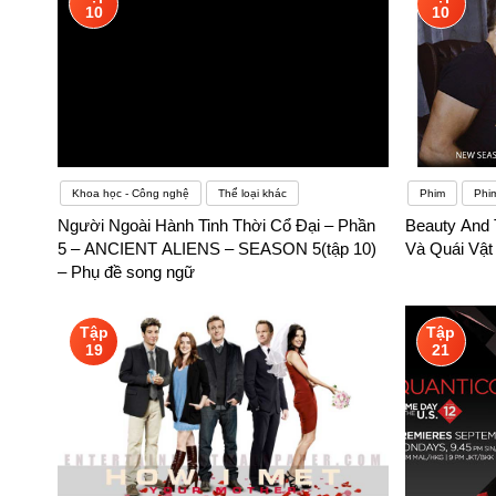
10
10
Khoa học - Công nghệ
Thể loại khác
Phim
Phi
Người Ngoài Hành Tinh Thời Cổ Đại – Phần
Beauty And 
5 – ANCIENT ALIENS – SEASON 5(tập 10)
Và Quái Vật
– Phụ đề song ngữ
Tập
Tập
19
21