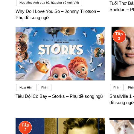
Tuổi Thơ Bá
Học tiếng Anh qua bài hát phụ đề Anh-Việt
Sheldon – P
Why Do I Love You So – Johnny Tillotson –
Phụ đề song ngữ
Tập
3
Hoạt Hình
Phim
Phim
Phi
Tiểu Đội Cò Bay – Storks – Phụ đề song ngữ
Smallville 1 
đề song ngữ
Tập
2