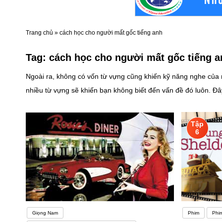
Trang chủ
»
cách học cho người mất gốc tiếng anh
Tag:
cách học cho người mất gốc tiếng a
Ngoài ra, không có vốn từ vựng cũng khiến kỹ năng nghe của 
nhiều từ vựng sẽ khiến bạn không biết đến vấn đề đó luôn. Đ
sự thiếu tự tin. Chỉ vì phát âm sai, phản xạ chậm, không ngh
là cần khắc phục những khó khăn đó, mà muốn khắc phục chúng
Tập
tiếng Anh hoàn hảo là nơi để bạn giao tiếp và học tập những 
6
giúp ích rất nhiều cho việc học ngoại ngữ của bạn đó.Thực h
người bản xứ. Đây là cách duy nhất để luyện tập các cuộc hội thoại tiếng Anh thực sự.
vực nói tiếng Anh, bạn có thể không biết tìm người bản ngữ ở đâu để luyện tập. Thứ hai, các cuộc trò chuyện bằng tiếng Anh có thể rất đáng sợ! Có rất
một câu tiếng Anh. Sẽ rất khó khăn khi bắt đầu! Nhưng đừng sợ. Có nhiều cách khác để bạn có thể gặp gỡ và nói chuyện với người bản xứ mà không cảm thấy áp lực, bất kể bạn hiện đang sống
ở đâu
Giọng Nam
Phim
Phi