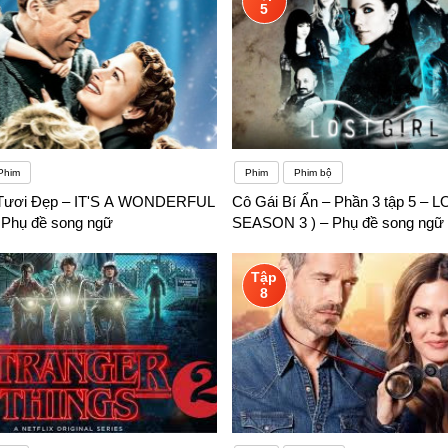
5
Phim
Phim
Phim bộ
Tươi Đẹp – IT'S A WONDERFUL
Cô Gái Bí Ẩn – Phần 3 tập 5 – 
 Phụ đề song ngữ
SEASON 3 ) – Phụ đề song ngữ
Tập
8