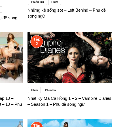
Phiêu lưu
Phim
Những kẻ sống sót – Left Behind – Phụ đề
song ngữ
ụ đề song
Tập
2
Phim
Phim bộ
ập 19 –
Nhật Ký Ma Cà Rồng 1 – 2 – Vampire Diaries
 – 19 – Phụ
– Season 1 – Phụ đề song ngữ
Tập