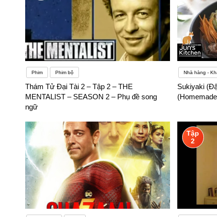
Phim
Phim bộ
Nhà hàng - Kh
Thám Tử Đại Tài 2 – Tập 2 – THE
Sukiyaki (Đ
MENTALIST – SEASON 2 – Phụ đề song
(Homemade T
ngữ
Tập
2