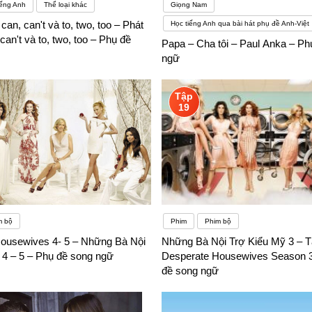
iếng Anh
Thể loại khác
Giọng Nam
can, can't và to, two, too – Phát
Học tiếng Anh qua bài hát phụ đề Anh-Việt
can't và to, two, too – Phụ đề
Papa – Cha tôi – Paul Anka – Ph
ngữ
Tập
19
m bộ
Phim
Phim bộ
ousewives 4- 5 – Những Bà Nội
Những Bà Nội Trợ Kiểu Mỹ 3 – T
 4 – 5 – Phụ đề song ngữ
Desperate Housewives Season 3
đề song ngữ