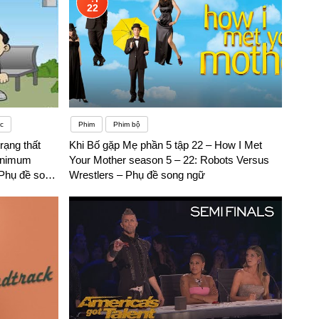
22
c
Phim
Phim bộ
rạng thất
Khi Bố gặp Mẹ phần 5 tập 22 – How I Met
Minimum
Your Mother season 5 – 22: Robots Versus
Phụ đề song
Wrestlers – Phụ đề song ngữ