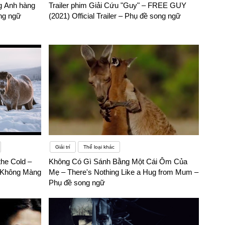
ng Anh hàng
Trailer phim Giải Cứu "Guy" – FREE GUY
ng ngữ
(2021) Official Trailer – Phụ đề song ngữ
Giải trí
Thể loại khác
the Cold –
Không Có Gì Sánh Bằng Một Cái Ôm Của
 Không Màng
Mẹ – There's Nothing Like a Hug from Mum –
Phụ đề song ngữ