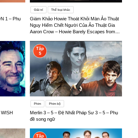
Giải trí
Thể loại khác
N 1 – Phụ
Giám Khảo Howie Thoát Khỏi Màn Ảo Thuật
Nguy Hiểm Chết Người Của Ảo Thuật Gia
Aaron Crow – Howie Barely Escapes from
Aaron Crow's Dangerous Performance – Phụ
đề song ngữ
Tập
5
Phim
Phim bộ
S WISH
Merlin 3 – 5 – Đệ Nhất Pháp Sư 3 – 5 – Phụ
đề song ngữ
Tập