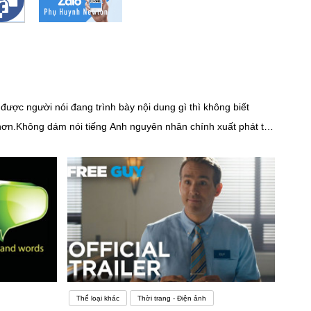
ược người nói đang trình bày nội dung gì thì không biết
 hơn.Không dám nói tiếng Anh nguyên nhân chính xuất phát từ
ó hầu hết người học tiếng Anh đều gặp phải. Điều quan trọng
 để nâng cao trình độ của bản thân. Một môi trường rèn luyện
i tiếng Anh thì bạn có thể lập một nhóm học tập. Điều này sẽ
h nghiệm nói bằng tiếng Anh , bạn cần thực sự nói chuyện với
 gần khu
Thể loại khác
Thời trang - Điện ảnh