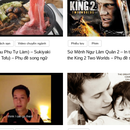
ách sạn
Video chuyên ngành
Phiêu lưu
Phim
ậu Phụ Tự Làm) – Sukiyaki
Sứ Mệnh Ngự Lâm Quân 2 – In t
ofu) – Phụ đề song ngữ
the King 2 Two Worlds – Phụ đề