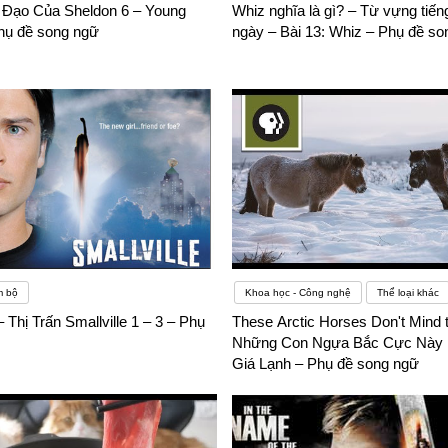
 Đạo Của Sheldon 6 – Young
Whiz nghĩa là gì? – Từ vựng tiế
hụ đề song ngữ
ngày – Bài 13: Whiz – Phụ đề so
m bộ
Khoa học - Công nghệ
Thể loại khác
– Thị Trấn Smallville 1 – 3 – Phụ
These Arctic Horses Don't Mind 
Những Con Ngựa Bắc Cực Này
Giá Lạnh – Phụ đề song ngữ