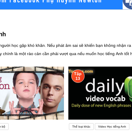
nh
người học gặp khó khăn. Nếu phát âm sai sẽ khiến bạn không nhận ra đ
ây chính là một rào cản cần phải vượt qua nếu muốn học tiếng Anh tốt
e hiểu được mà người học không dám giao tiếp. Thật ra những vấn đề đ
 thì người học phải giao tiếp thật nhiềuTạo môi trường học tiếng Anh
Tập
kiến thức mới. Nếu trường học và gia đình bạn không có nhiều người nó
13
ành nói trong cuộc sống thựcNếu bạn thực sự muốn có được toàn bộ kin
 Nhưng nó có thể thực sự khó khăn vì một vài lý do. Đối với người mới bắt đầu, nếu bạn không sống
 nhiều áp lực khi ai đó đang đợi bạn nói ra
m bộ
Thể loại khác
Video Học tiếng Anh