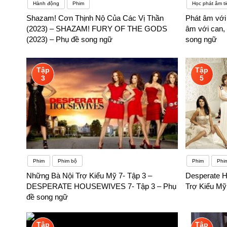
Hành động
Phim
Học phát âm t
Shazam! Cơn Thịnh Nộ Của Các Vị Thần
Phát âm với 
(2023) – SHAZAM! FURY OF THE GODS
âm với can, 
(2023) – Phụ đề song ngữ
song ngữ
Tập
Tập
3
5
Phim
Phim bộ
Phim
Phi
Những Bà Nội Trợ Kiểu Mỹ 7- Tập 3 –
Desperate H
DESPERATE HOUSEWIVES 7- Tập 3 – Phụ
Trợ Kiểu Mỹ
đề song ngữ
Tập
Tập