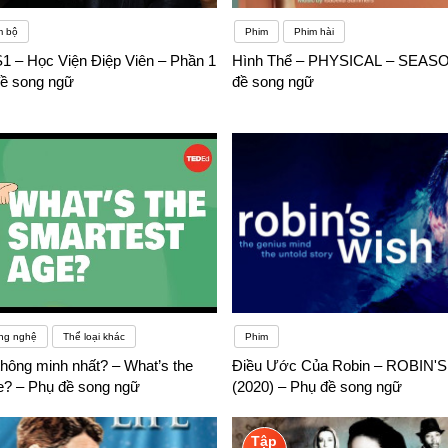
m bộ
Phim
Phim hài
S1 – Học Viện Điệp Viên – Phần 1
Hình Thể – PHYSICAL – SEASO
đề song ngữ
đề song ngữ
ng nghệ
Thể loại khác
Phim
thông minh nhất? – What’s the
Điều Ước Của Robin – ROBIN'
e? – Phụ đề song ngữ
(2020) – Phụ đề song ngữ
Tập