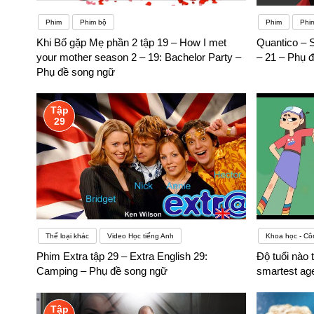
Phim
Phim bộ
Phim
Phi
Khi Bố gặp Mẹ phần 2 tập 19 – How I met
Quantico – 
your mother season 2 – 19: Bachelor Party –
– 21 – Phụ 
Phụ đề song ngữ
Tập
29
Thể loại khác
Video Học tiếng Anh
Khoa học - Cô
Phim Extra tập 29 – Extra English 29:
Độ tuổi nào 
Camping – Phụ đề song ngữ
smartest ag
Tập