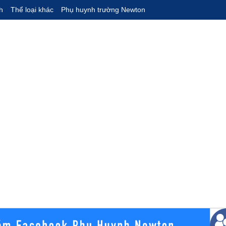
h
Thể loại khác
Phụ huynh trường Newton