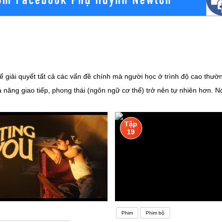
hể giải quyết tất cả các vấn đề chính mà người học ở trình độ cao thư
năng giao tiếp, phong thái (ngôn ngữ cơ thể) trở nên tự nhiên hơn. Nó
 giao tiếp với người bản ngữ, bạn sẽ được chỉ ra những lỗi thường gặ
Chẳng hạn, một người nói tiếng Anh học tiếng Trung sẽ khó hơn rất nh
Tập
 lắng ảnh hưởng không nhỏ đến khả năng học ngoại ngữ. Nếu bạn ngại l
19
n và thất vọng – trạng thái tâm lý hoàn toàn không có lợi cho quá trì
hiểu thêm nền tảng về văn hóa, đất nước, con người tại các quốc gia 
 các bạn sinh viên cũng sẽ được học tập những kiến thức tổng hợp về các
ác kỹ năng thuyết trình, giao tiếp kinh doanh,… đây cũng là tiền đề gi
Phim
Phim bộ