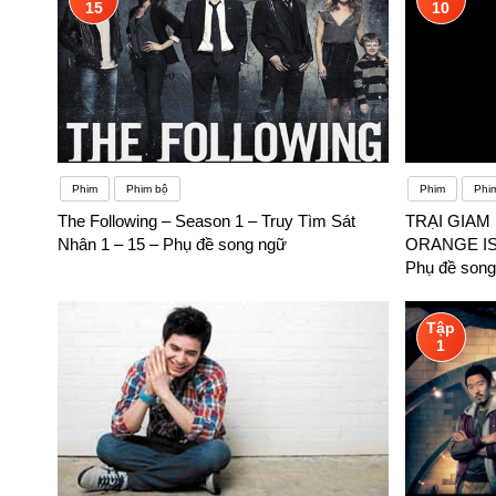
15
10
Phim
Phim bộ
Phim
Phi
The Following – Season 1 – Truy Tìm Sát
TRẠI GIAM K
Nhân 1 – 15 – Phụ đề song ngữ
ORANGE IS
Phụ đề song
Tập
1