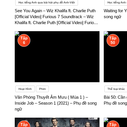
Học tiếng Anh qua bài hát phụ đề Anh-Việt
Học tiếng Anh 
See You Again – Wiz Khalifa ft. Charlie Puth
Waiting for
[Official Video] Furious 7 Soundtrack – Wiz
song ngữ
Khalifa ft. Charlie Puth [Official Video] Furious
7 Soundtrack – Phụ đề song ngữ
Tập
Tập
6
50
Hoạt Hình
Phim
Thể loại khác
Văn Phòng Thuyết Âm Mưu ( Mùa 1 ) –
Bài 50: Cần 
Inside Job – Season 1 (2021) – Phụ đề song
Phụ đề song
ngữ
Tập
Tập