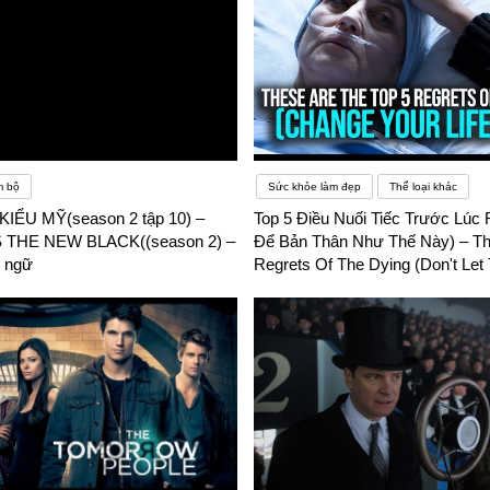
m bộ
Sức khỏe làm đẹp
Thể loại khác
IỂU MỸ(season 2 tập 10) –
Top 5 Điều Nuối Tiếc Trước Lúc
 THE NEW BLACK((season 2) –
Để Bản Thân Như Thế Này) – Th
 ngữ
Regrets Of The Dying (Don't Let
– Phụ đề song ngữ