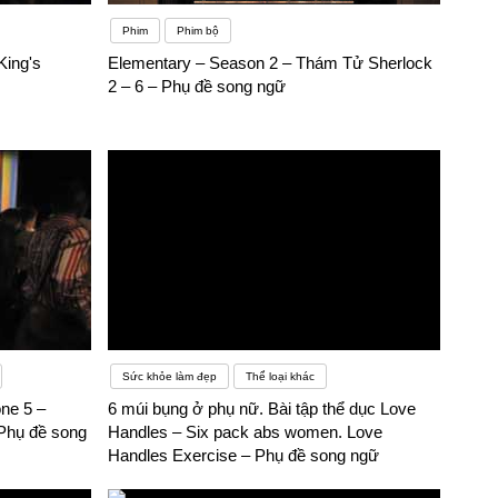
Phim
Phim bộ
King's
Elementary – Season 2 – Thám Tử Sherlock
2 – 6 – Phụ đề song ngữ
Sức khỏe làm đẹp
Thể loại khác
ne 5 –
6 múi bụng ở phụ nữ. Bài tập thể dục Love
 Phụ đề song
Handles – Six pack abs women. Love
Handles Exercise – Phụ đề song ngữ