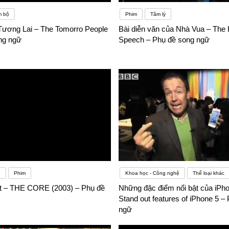
m bộ
Phim
Tâm lý
Tương Lai – The Tomorro People
Bài diễn văn của Nhà Vua – The 
ng ngữ
Speech – Phụ đề song ngữ
g
Phim
Khoa học - Công nghệ
Thể loại khác
t – THE CORE (2003) – Phụ đề
Những đặc điểm nổi bật của iPho
Stand out features of iPhone 5 –
ngữ