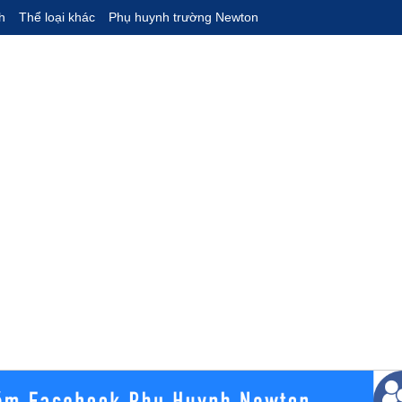
h
Thể loại khác
Phụ huynh trường Newton