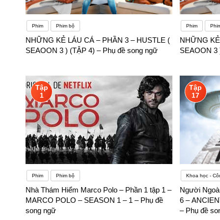
Phim
Phim bộ
Phim
Phi
NHỮNG KẺ LÁU CÁ – PHẦN 3 – HUSTLE (
NHỮNG KẺ 
SEAOON 3 ) (TẬP 4) – Phụ đề song ngữ
SEAOON 3 ) 
Tập
Tập
1
17
Phim
Phim bộ
Khoa học - Cô
Nhà Thám Hiểm Marco Polo – Phần 1 tập 1 –
Người Ngoài
MARCO POLO – SEASON 1 – 1 – Phụ đề
6 – ANCIEN
song ngữ
– Phụ đề so