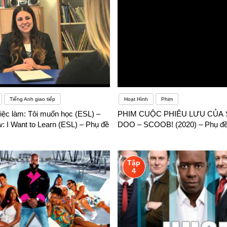
Tiếng Anh giao tiếp
Hoạt Hình
Phim
iệc làm: Tôi muốn học (ESL) –
PHIM CUỘC PHIÊU LƯU CỦA
w: I Want to Learn (ESL) – Phụ đề
DOO – SCOOB! (2020) – Phụ đề
Tập
4