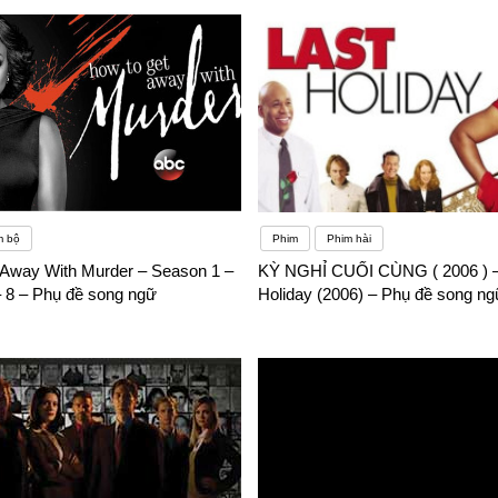
m bộ
Phim
Phim hài
Away With Murder – Season 1 –
KỲ NGHỈ CUỐI CÙNG ( 2006 ) –
– 8 – Phụ đề song ngữ
Holiday (2006) – Phụ đề song ng