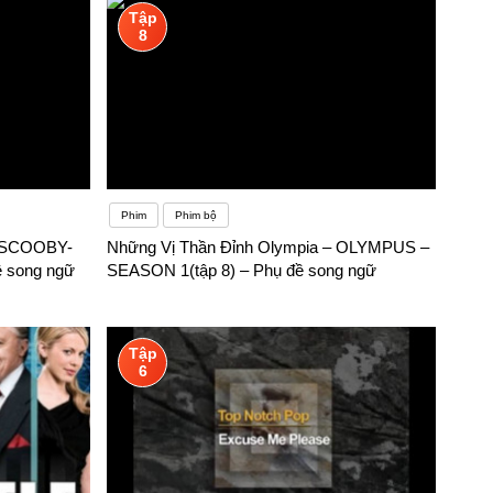
Tập
8
Phim
Phim bộ
 SCOOBY-
Những Vị Thần Đỉnh Olympia – OLYMPUS –
 song ngữ
SEASON 1(tập 8) – Phụ đề song ngữ
Tập
6