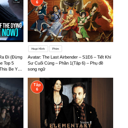
6
Hoạt Hình
Phim
 Ra Đi (Đừng
Avatar: The Last Airbender – S1E6 – Tiết Khí
e Top 5
Sư Cuối Cùng – Phần 1(Tập 6) – Phụ đề
 This Be You)
song ngữ
Tập
6