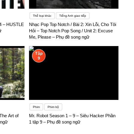
Thể loại khác
Tiếng Anh giao tiếp
 4 – HUSTLE
Nhạc Pop Top Notch / Bài 2: Xin Lỗi, Cho Tôi
ữ
Hỏi – Top Notch Pop Song / Unit 2: Excuse
Me, Please – Phụ đề song ngữ
Tập
9
Phim
Phim bộ
he Art of
Mr. Robot Season 1 – 9 – Siêu Hacker Phần
 ngữ
1 tập 9 – Phụ đề song ngữ