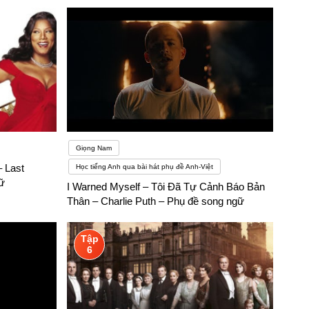
Giọng Nam
 Last
Học tiếng Anh qua bài hát phụ đề Anh-Việt
ữ
I Warned Myself – Tôi Đã Tự Cảnh Báo Bản
Thân – Charlie Puth – Phụ đề song ngữ
Tập
6