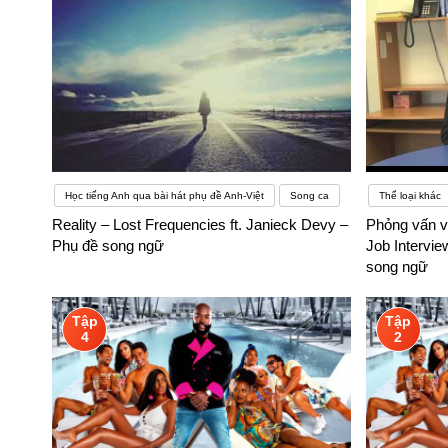
Học tiếng Anh qua bài hát phụ đề Anh-Việt
Song ca
Thể loại khác
Reality – Lost Frequencies ft. Janieck Devy –
Phỏng vấn v
Phụ đề song ngữ
Job Intervie
song ngữ
Tập
Tập
4
2