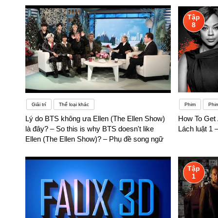
Tập
8
Giải trí
Thể loại khác
Phim
Phi
Lý do BTS không ưa Ellen (The Ellen Show)
How To Get 
là đây? – So this is why BTS doesn't like
Lách luật 1 
Ellen (The Ellen Show)? – Phụ đề song ngữ
Tập
1