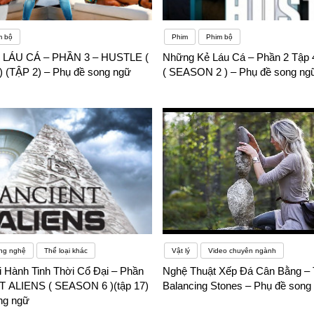
m bộ
Phim
Phim bộ
LÁU CÁ – PHẦN 3 – HUSTLE (
Những Kẻ Láu Cá – Phần 2 Tập
(TẬP 2) – Phụ đề song ngữ
( SEASON 2 ) – Phụ đề song ng
ng nghệ
Thể loại khác
Vật lý
Video chuyên ngành
 Hành Tinh Thời Cổ Đại – Phần
Nghệ Thuật Xếp Đá Cân Bằng – T
T ALIENS ( SEASON 6 )(tập 17)
Balancing Stones – Phụ đề song
ng ngữ