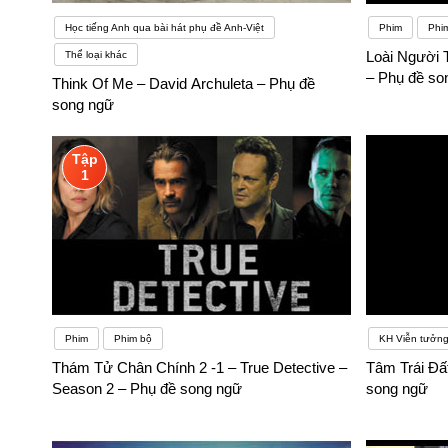
Học tiếng Anh qua bài hát phụ đề Anh-Việt
Phim
Phi
Loài Người 
Thể loại khác
– Phụ đề so
Think Of Me – David Archuleta – Phụ đề
song ngữ
Tập
1
Phim
Phim bộ
KH Viễn tưởn
Thám Tử Chân Chính 2 -1 – True Detective –
Tâm Trái Đấ
Season 2 – Phụ đề song ngữ
song ngữ