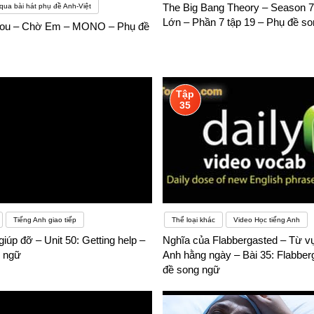
The Big Bang Theory – Season 7
qua bài hát phụ đề Anh-Việt
Lớn – Phần 7 tập 19 – Phụ đề s
 You – Chờ Em – MONO – Phụ đề
Tập
35
Tiếng Anh giao tiếp
Thể loại khác
Video Học tiếng Anh
giúp đỡ – Unit 50: Getting help –
Nghĩa của Flabbergasted – Từ vự
 ngữ
Anh hằng ngày – Bài 35: Flabber
đề song ngữ