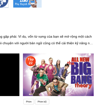
ờng gặp phải. Ví dụ, vốn từ vựng của bạn sẽ mở rộng một cách
i chuyện với người bản ngữ cũng có thể cải thiện kỹ năng nói
p.Ngôn ngữ đang học có cấu trúc quá khác biệt so với tiếng
iều so với học tiếng Tây Ban Nha. Do hai ngôn ngữ này có cách
Tập
uyện tập kỹ năng ngôn ngữ, bạn sẽ không tiến bộ nhanh
22
nh học tập.Và khác biệt lớn nhất khi học ngành ngôn ngữ Anh so
sử dụng tiếng Anh, bên cạnh đó các bạn cũng sẽ được cung cấp
 ngành kinh tế, văn hóa, chính trị, xã hội,… trang bị kiến thức
úp bạn ghi điểm đối với các nhà tuyển dụng sau khi hoàn thành
Phim
Phim bộ