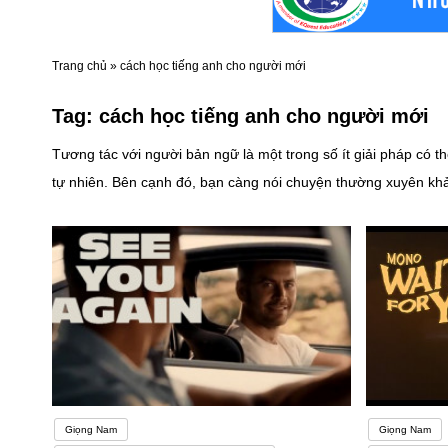
Trang chủ
»
cách học tiếng anh cho người mới
Tag:
cách học tiếng anh cho người mới
Tương tác với người bản ngữ là một trong số ít giải pháp có t
tự nhiên. Bên cạnh đó, bạn càng nói chuyện thường xuyên khả 
của bạn và khiến bạn nghe tự nhiên hơn. Không những thế, khi
mẹ đẻ cũng được coi là một rào cản trong quá trình học tập. 
viết và cấu trúc ngữ pháp hoàn toàn khác biệt.Trạng thái lo
chóng. Một nghiên cứu cho rằng lo lắng có thể dẫn đến tức giậ
với học tiếng Anh đó chính là các bạn sinh viên sẽ được tìm 
kiến thức, rèn luyện biên dịch, phiên dịch hai chiều đồng thời
bổ trợ về kinh tế, tài chính ngân hàng, xuất nhập khẩu…. và c
khóa học
Giọng Nam
Giọng Nam