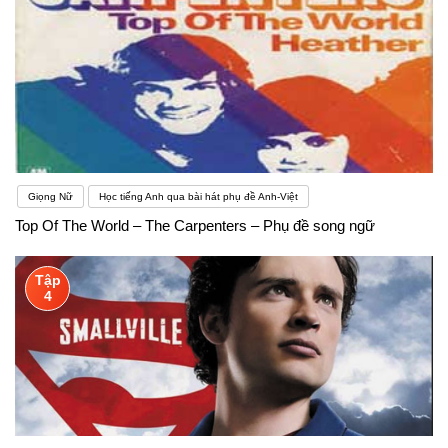
vị.)¹ 5. Mẫu câu tiếng Anh lớp 3:- Học sinh lớp 3 cần
nắm vững cấu trúc câu tiếng Anh cơ bản, bao gồm
câu khẳng định, câu phủ định và câu nghi vấn.Khi
bạn đã hiểu sâu về các quy tắc ngữ pháp và danh
sách từ vựng, bạn có thể dễ dàng quên lý do thực
Giọng Nữ
Học tiếng Anh qua bài hát phụ đề Anh-Việt
sự mà bạn đang học một ngôn ngữ. Có một cách để
Top Of The World – The Carpenters – Phụ đề song ngữ
duy trì động lực học là ghi nhật ký. Hãy dành ra một
vài phút mỗi ngày để viết về lý do bạn đang học
Tập
4
ngoại ngữ và kỹ năng mới này có ý nghĩa như thế
nào đối với bạn. Một khi trình độ ngôn ngữ của bạn
được cải thiện, bạn thậm chí có thể viết về động lực
của mình bằng chính ngôn ngữ đó. Khi cảm thấy