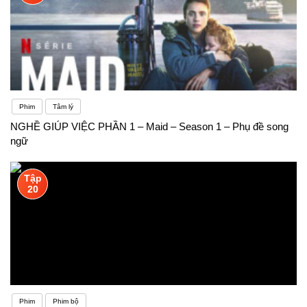
Phim
Tâm lý
NGHỀ GIÚP VIỆC PHẦN 1 – Maid – Season 1 – Phụ đề song
ngữ
Tập
20
Phim
Phim bộ