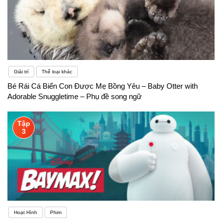
Giải trí
Thể loại khác
Bé Rái Cá Biển Con Được Mẹ Bồng Yêu – Baby Otter with
Adorable Snuggletime – Phụ đề song ngữ
Tập
3
Hoạt Hình
Phim