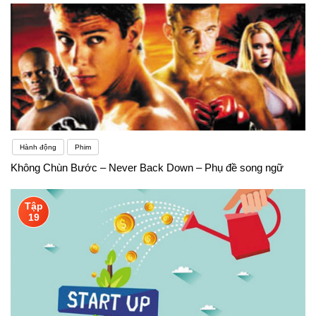
Hành động
Phim
Không Chùn Bước – Never Back Down – Phụ đề song ngữ
Tập
19