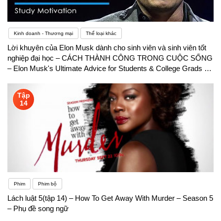
Kinh doanh - Thương mại
Thể loại khác
Lời khuyên của Elon Musk dành cho sinh viên và sinh viên tốt
nghiệp đại học – CÁCH THÀNH CÔNG TRONG CUỘC SỐNG
– Elon Musk's Ultimate Advice for Students & College Grads –
HOW TO SUCCEED IN LIFE – Phụ đề song ngữ
Tập
14
Phim
Phim bộ
Lách luật 5(tập 14) – How To Get Away With Murder – Season 5
– Phụ đề song ngữ