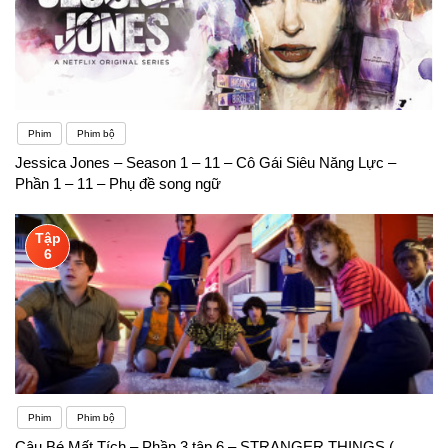
Phim
Phim bộ
Jessica Jones – Season 1 – 11 – Cô Gái Siêu Năng Lực –
Phần 1 – 11 – Phụ đề song ngữ
Tập
6
Phim
Phim bộ
Cậu Bé Mất Tích – Phần 3 tập 6 – STRANGER THINGS (