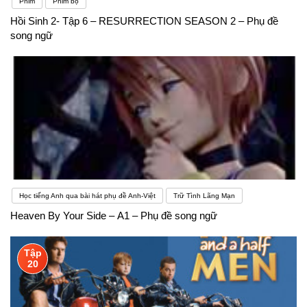
Phim
Phim bộ
Hồi Sinh 2- Tập 6 – RESURRECTION SEASON 2 – Phụ đề
song ngữ
Học tiếng Anh qua bài hát phụ đề Anh-Việt
Trữ Tình Lãng Mạn
Heaven By Your Side – A1 – Phụ đề song ngữ
Tập
20