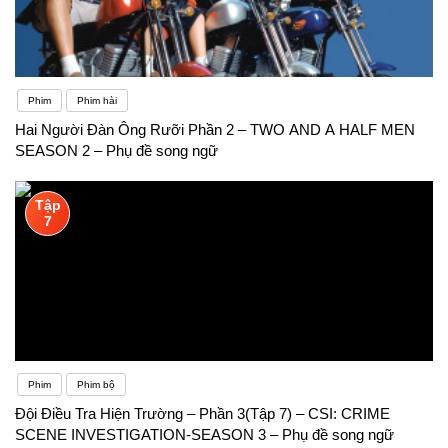
Phim
Phim hài
Hai Người Đàn Ông Rưỡi Phần 2 – TWO AND A HALF MEN
SEASON 2 – Phụ đề song ngữ
Tập
7
Phim
Phim bộ
Đội Điều Tra Hiện Trường – Phần 3(Tập 7) – CSI: CRIME
SCENE INVESTIGATION-SEASON 3 – Phụ đề song ngữ