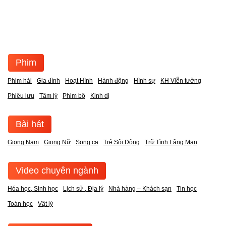
Phim
Phim hài
Gia đình
Hoạt Hình
Hành động
Hình sự
KH Viễn tưởng
Phiêu lưu
Tâm lý
Phim bộ
Kinh dị
Bài hát
Giọng Nam
Giọng Nữ
Song ca
Trẻ Sôi Động
Trữ Tình Lãng Mạn
Video chuyên ngành
Hóa học, Sinh học
Lịch sử , Địa lý
Nhà hàng – Khách sạn
Tin học
Toán học
Vật lý