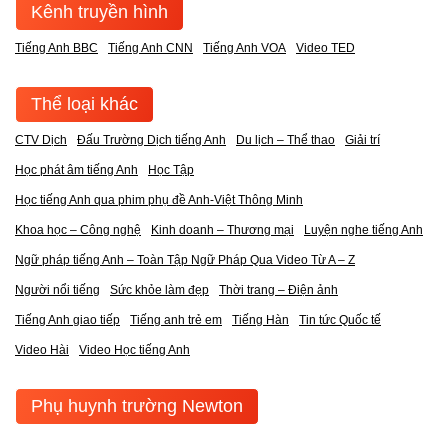
Kênh truyền hình
Tiếng Anh BBC
Tiếng Anh CNN
Tiếng Anh VOA
Video TED
Thể loại khác
CTV Dịch
Đấu Trường Dịch tiếng Anh
Du lịch – Thể thao
Giải trí
Học phát âm tiếng Anh
Học Tập
Học tiếng Anh qua phim phụ đề Anh-Việt Thông Minh
Khoa học – Công nghệ
Kinh doanh – Thương mại
Luyện nghe tiếng Anh
Ngữ pháp tiếng Anh – Toàn Tập Ngữ Pháp Qua Video Từ A – Z
Người nổi tiếng
Sức khỏe làm đẹp
Thời trang – Điện ảnh
Tiếng Anh giao tiếp
Tiếng anh trẻ em
Tiếng Hàn
Tin tức Quốc tế
Video Hài
Video Học tiếng Anh
Phụ huynh trường Newton