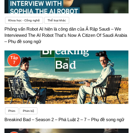
bạn có thể tiếp cận với các thứ tiếng phức tạp
hơn.Nếu khu vực bạn sống có nhiều người bản xứ,
Khoa học - Công nghệ
Thể loại khác
Phỏng vấn Robot AI hiện là công dân của Ả Rập Saudi – We
hãy tìm cơ hội giao tiếp với họ. Nếu bạn là sinh
Interviewed The AI Robot That's Now A Citizen Of Saudi Arabia
viên, bạn có thể kiếm công việc bán thời gian tại nơi
– Phụ đề song ngữ
thường xuyên có người bản xứ lui tới chẳng hạn
Tập
7
như, ví dụ như một quán cà phê hay một trung tâm
dạy ngoại ngữ có giáo viên bản xứ. Đây là cơ hội
thực hành nghe và nói một cách hiệu quả.
Phim
Phim bộ
Breakind Bad – Season 2 – Phá Luật 2 – 7 – Phụ đề song ngữ