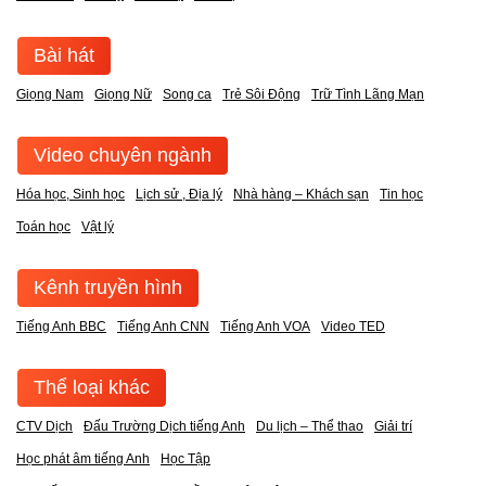
Bài hát
Giọng Nam
Giọng Nữ
Song ca
Trẻ Sôi Động
Trữ Tình Lãng Mạn
Video chuyên ngành
Hóa học, Sinh học
Lịch sử , Địa lý
Nhà hàng – Khách sạn
Tin học
Toán học
Vật lý
Kênh truyền hình
Tiếng Anh BBC
Tiếng Anh CNN
Tiếng Anh VOA
Video TED
Thể loại khác
CTV Dịch
Đấu Trường Dịch tiếng Anh
Du lịch – Thể thao
Giải trí
Học phát âm tiếng Anh
Học Tập