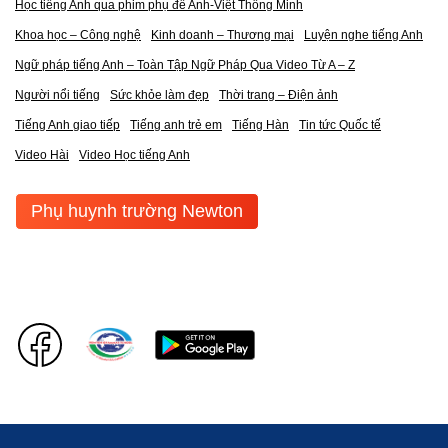
Học tiếng Anh qua phim phụ đề Anh-Việt Thông Minh
Khoa học – Công nghệ
Kinh doanh – Thương mại
Luyện nghe tiếng Anh
Ngữ pháp tiếng Anh – Toàn Tập Ngữ Pháp Qua Video Từ A – Z
Người nổi tiếng
Sức khỏe làm đẹp
Thời trang – Điện ảnh
Tiếng Anh giao tiếp
Tiếng anh trẻ em
Tiếng Hàn
Tin tức Quốc tế
Video Hài
Video Học tiếng Anh
Phụ huynh trường Newton