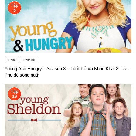
Tập
5
Phim
Phim bộ
Young And Hungry – Season 3 – Tuổi Trẻ Và Khao Khát 3 – 5 –
Phụ đề song ngữ
Tập
16