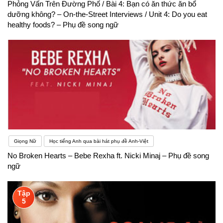
Phỏng Vấn Trên Đường Phố / Bài 4: Bạn có ăn thức ăn bổ
dưỡng không? – On-the-Street Interviews / Unit 4: Do you eat
healthy foods? – Phụ đề song ngữ
Giọng Nữ
Học tiếng Anh qua bài hát phụ đề Anh-Việt
No Broken Hearts – Bebe Rexha ft. Nicki Minaj – Phụ đề song
ngữ
Tập
5