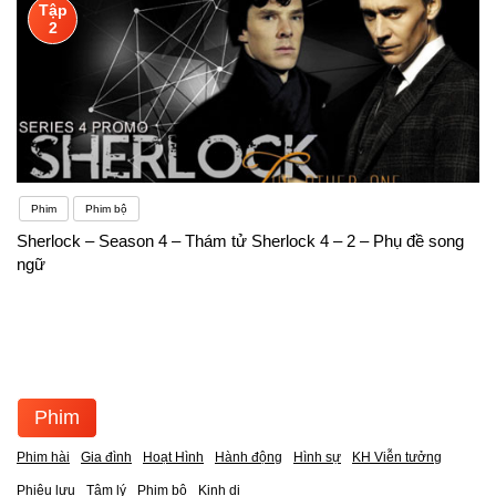
Tập
2
Phim
Phim bộ
Sherlock – Season 4 – Thám tử Sherlock 4 – 2 – Phụ đề song
ngữ
Phim
Phim hài
Gia đình
Hoạt Hình
Hành động
Hình sự
KH Viễn tưởng
Phiêu lưu
Tâm lý
Phim bộ
Kinh dị