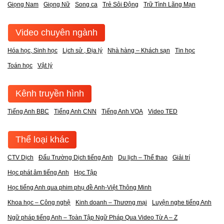
Giọng Nam
Giọng Nữ
Song ca
Trẻ Sôi Động
Trữ Tình Lãng Mạn
Video chuyên ngành
Hóa học, Sinh học
Lịch sử , Địa lý
Nhà hàng – Khách sạn
Tin học
Toán học
Vật lý
Kênh truyền hình
Tiếng Anh BBC
Tiếng Anh CNN
Tiếng Anh VOA
Video TED
Thể loại khác
CTV Dịch
Đấu Trường Dịch tiếng Anh
Du lịch – Thể thao
Giải trí
Học phát âm tiếng Anh
Học Tập
Học tiếng Anh qua phim phụ đề Anh-Việt Thông Minh
Khoa học – Công nghệ
Kinh doanh – Thương mại
Luyện nghe tiếng Anh
Ngữ pháp tiếng Anh – Toàn Tập Ngữ Pháp Qua Video Từ A – Z