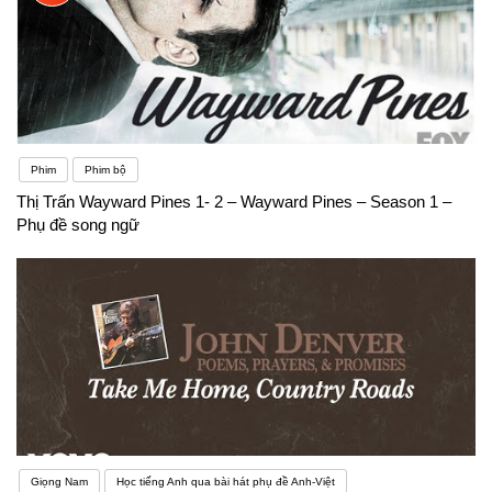
gần như không làm bài thi theo hình thức đào tạo
này”. Theo tâm lý của học sinh thì học gì thi đó nên
trong các bài thi không kiểm tra các kỹ năng nghe –
nói nên nhiều em chưa chú trọng đầu tư cho các kỹ
Phim
Phim bộ
năng này.
Thị Trấn Wayward Pines 1- 2 – Wayward Pines – Season 1 –
Phụ đề song ngữ
Giọng Nam
Học tiếng Anh qua bài hát phụ đề Anh-Việt