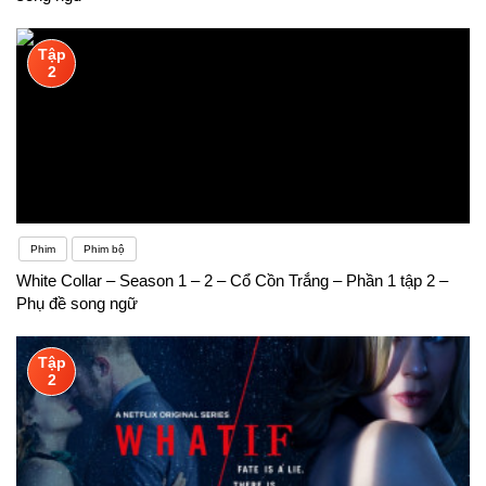
Tập
2
Phim
Phim bộ
White Collar – Season 1 – 2 – Cổ Cồn Trắng – Phần 1 tập 2 –
Phụ đề song ngữ
Tập
2