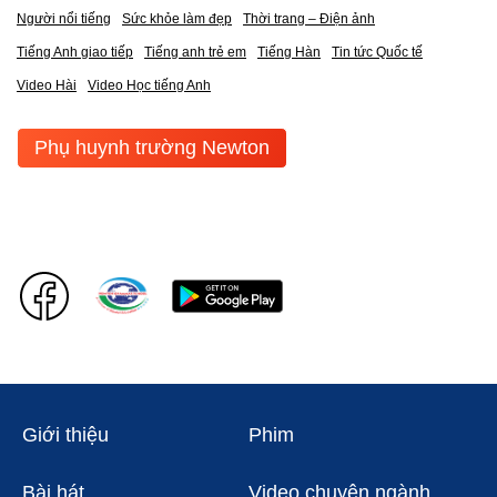
Người nổi tiếng
Sức khỏe làm đẹp
Thời trang – Điện ảnh
Tiếng Anh giao tiếp
Tiếng anh trẻ em
Tiếng Hàn
Tin tức Quốc tế
Video Hài
Video Học tiếng Anh
Phụ huynh trường Newton
Giới thiệu
Phim
Bài hát
Video chuyên ngành