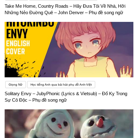
Take Me Home, Country Roads – Hãy Đưa Tôi Về Nhà, Hỡi
Những Nẻo Đuờng Quê – John Denver – Phụ đề song ngữ
Giọng Nữ
Học tiếng Anh qua bài hát phụ đề Anh-Việt
Solitary Envy – JubyPhonic (Lyrics & Vietsub) – Đố Kỵ Trong
Sự Cô Độc – Phụ đề song ngữ