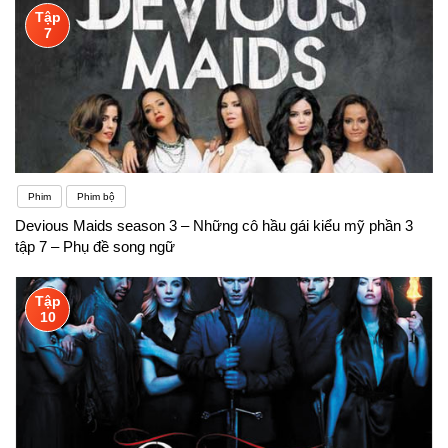
Tập
7
Phim
Phim bộ
Devious Maids season 3 – Những cô hầu gái kiểu mỹ phần 3
tập 7 – Phụ đề song ngữ
Tập
10