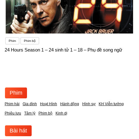
Phim
Phim bộ
24 Hours Season 1 – 24 sinh tử 1 – 18 – Phụ đề song ngữ
Phim
Phim hài
Gia đình
Hoạt Hình
Hành động
Hình sự
KH Viễn tưởng
Phiêu lưu
Tâm lý
Phim bộ
Kinh dị
Bài hát