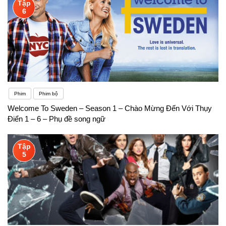
Tập
6
Phim
Phim bộ
Welcome To Sweden – Season 1 – Chào Mừng Đến Với Thụy
Điển 1 – 6 – Phụ đề song ngữ
Tập
5