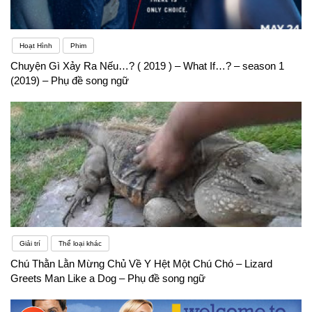
Hoạt Hình
Phim
Chuyện Gì Xảy Ra Nếu…? ( 2019 ) – What If…? – season 1
(2019) – Phụ đề song ngữ
Giải trí
Thể loại khác
Chú Thằn Lằn Mừng Chủ Về Y Hệt Một Chú Chó – Lizard
Greets Man Like a Dog – Phụ đề song ngữ