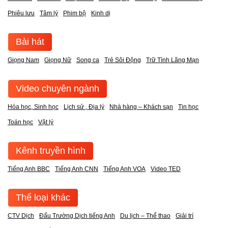
Phiêu lưu
Tâm lý
Phim bộ
Kinh dị
Bài hát
Giọng Nam
Giọng Nữ
Song ca
Trẻ Sôi Động
Trữ Tình Lãng Mạn
Video chuyên ngành
Hóa học, Sinh học
Lịch sử , Địa lý
Nhà hàng – Khách sạn
Tin học
Toán học
Vật lý
Kênh truyền hình
Tiếng Anh BBC
Tiếng Anh CNN
Tiếng Anh VOA
Video TED
Thể loại khác
CTV Dịch
Đấu Trường Dịch tiếng Anh
Du lịch – Thể thao
Giải trí