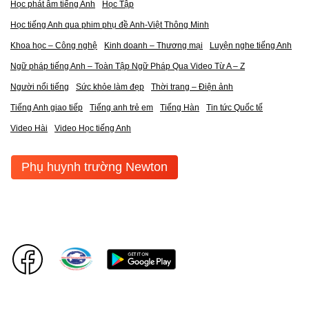
Học phát âm tiếng Anh
Học Tập
Học tiếng Anh qua phim phụ đề Anh-Việt Thông Minh
Khoa học – Công nghệ
Kinh doanh – Thương mại
Luyện nghe tiếng Anh
Ngữ pháp tiếng Anh – Toàn Tập Ngữ Pháp Qua Video Từ A – Z
Người nổi tiếng
Sức khỏe làm đẹp
Thời trang – Điện ảnh
Tiếng Anh giao tiếp
Tiếng anh trẻ em
Tiếng Hàn
Tin tức Quốc tế
Video Hài
Video Học tiếng Anh
Phụ huynh trường Newton