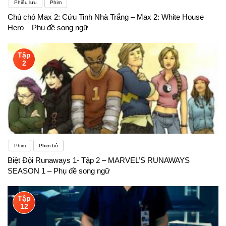
Phiêu lưu
Phim
Chú chó Max 2: Cứu Tinh Nhà Trắng – Max 2: White House
Hero – Phụ đề song ngữ
Tập
2
Phim
Phim bộ
Biệt Đội Runaways 1- Tập 2 – MARVEL’S RUNAWAYS
SEASON 1 – Phụ đề song ngữ
Tập
12