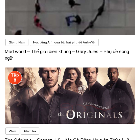
Giọng Nam
Học tiếng Anh qua bài hát phụ đề Anh-Việt
Mad world – Thế giới điên khùng – Gary Jules – Phụ đề song
ngữ
Tập
8
Phim
Phim bộ