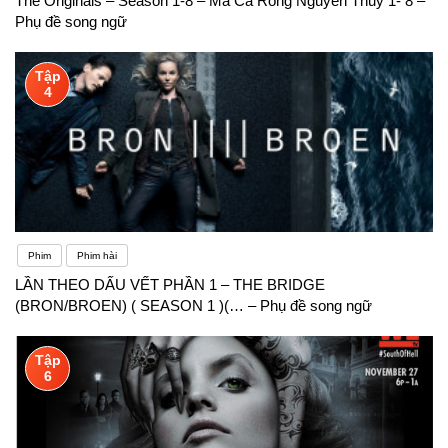
The Originals – Season 1-8 – Ma Cà Rồng Nguyên Thủy 1- 8 –
Phụ đề song ngữ
Tập
4
Phim
Phim hài
LẦN THEO DẤU VẾT PHẦN 1 – THE BRIDGE
(BRON/BROEN) ( SEASON 1 )(… – Phụ đề song ngữ
Tập
6