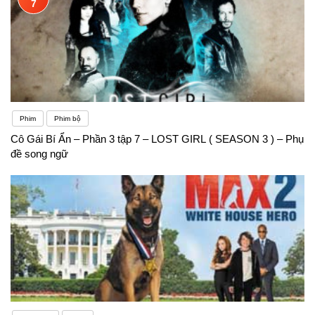
7
Phim
Phim bộ
Cô Gái Bí Ẩn – Phần 3 tập 7 – LOST GIRL ( SEASON 3 ) – Phụ
đề song ngữ