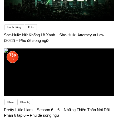
Hành động
Phim
She-Hulk: Nữ Khổng Lồ Xanh – She-Hulk: Attorney at Law
(2022) – Phụ đề song ngữ
Tập
6
Phim
Phim bộ
Pretty Little Liars – Season 6 – 6 – Những Thiên Thần Nói Dối –
Phần 6 tập 6 – Phụ đề song ngữ