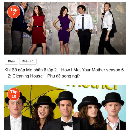
Tập
2
Phim
Phim bộ
Khi Bố gặp Mẹ phần 6 tập 2 – How I Met Your Mother season 6
– 2: Cleaning House – Phụ đề song ngữ
Tập
10