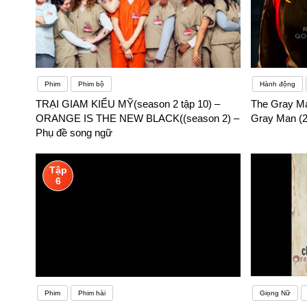
Phim
Phim bộ
Hành động
TRẠI GIAM KIỂU MỸ(season 2 tập 10) –
The Gray Ma
ORANGE IS THE NEW BLACK((season 2) –
Gray Man (2
Phụ đề song ngữ
Tập
6
Phim
Phim hài
Giọng Nữ