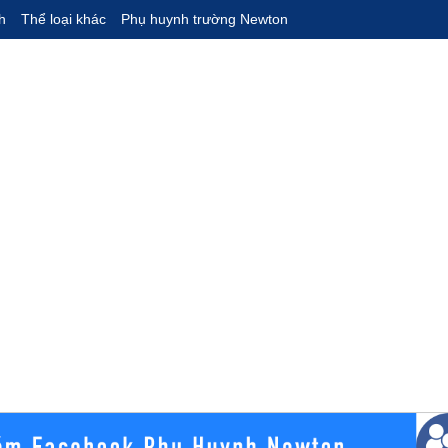
h
Thể loại khác
Phụ huynh trường Newton