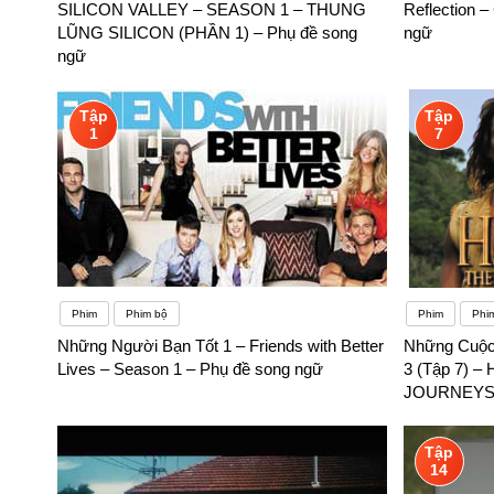
SILICON VALLEY – SEASON 1 – THUNG
Reflection –
LŨNG SILICON (PHẦN 1) – Phụ đề song
ngữ
ngữ
Tập
Tập
1
7
Phim
Phim bộ
Phim
Phi
Những Người Bạn Tốt 1 – Friends with Better
Những Cuộc 
Lives – Season 1 – Phụ đề song ngữ
3 (Tập 7)
JOURNEYS (
ngữ
Tập
14