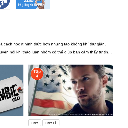
à cách học ít hình thức hơn nhưng tạo không khí thư giãn,
uyện nói khi thảo luận nhóm có thể giúp bạn cảm thấy tự tin
ch cụ thể.Nếu việc học tiếng Anh chỉ quanh quẩn ở những
 cấu trúc câu và các quy tắc ngữ pháp là những phần quan
Tập
iều đó có thể khiến bạn không thể cải thiện các kỹ năng của
4
hay nhóm trên Facebook sẽ giúp bạn tìm ra những người có
trường học tiếng Anh để nâng cao trình độ của bản thân. Một
ông có nhiều người nói tiếng Anh thì bạn có thể lập một nhóm
Phim
Phim bộ