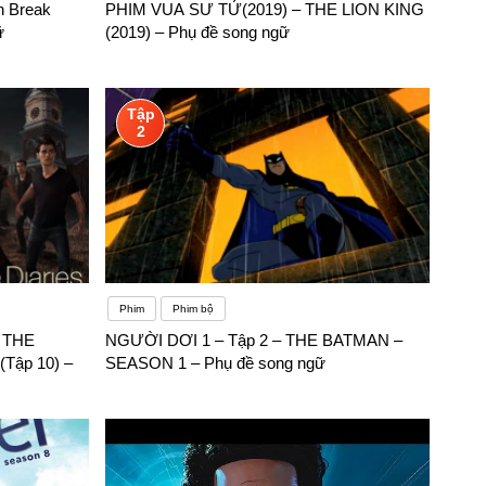
n Break
PHIM VUA SƯ TỬ(2019) – THE LION KING
ữ
(2019) – Phụ đề song ngữ
Tập
2
Phim
Phim bộ
– THE
NGƯỜI DƠI 1 – Tập 2 – THE BATMAN –
Tập 10) –
SEASON 1 – Phụ đề song ngữ