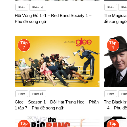
Phim
Phim bộ
Phim
Phi
Hội Vòng Đỏ 1 -1 – Red Band Society 1 –
The Magicia
Phụ đề song ngữ
đề song ngữ
Tập
Tập
7
4
Phim
Phim bộ
Phim
Phi
Glee – Season 1 – Đội Hát Trung Học – Phần
The Blackli
1 tập 7 – Phụ đề song ngữ
– 4 – Phụ đ
Tập
Tập