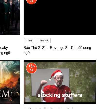
21
Phim
Phim bộ
Peaky
Báo Thù 2 -21 – Revenge 2 – Phụ đề song
ong ngữ
ngữ
Tập
51