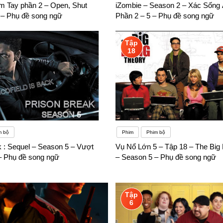
m Tay phần 2 – Open, Shut
iZombie – Season 2 – Xác Sống
 – Phụ đề song ngữ
Phần 2 – 5 – Phụ đề song ngữ
Tập
18
m bộ
Phim
Phim bộ
k : Sequel – Season 5 – Vượt
Vụ Nổ Lớn 5 – Tập 18 – The Big
 – Phụ đề song ngữ
– Season 5 – Phụ đề song ngữ
Tập
6