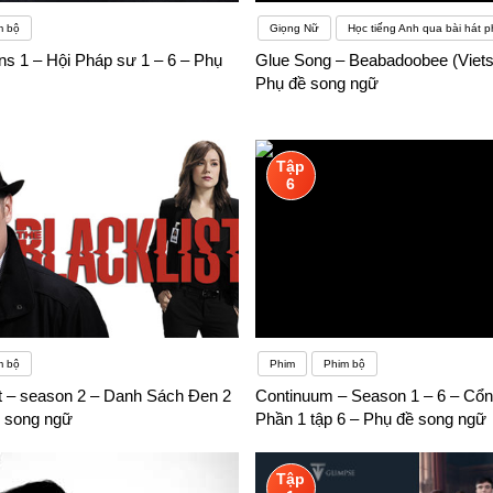
m bộ
Giọng Nữ
Học tiếng Anh qua bài hát p
ns 1 – Hội Pháp sư 1 – 6 – Phụ
Glue Song – Beabadoobee (Viets
Phụ đề song ngữ
Tập
6
m bộ
Phim
Phim bộ
st – season 2 – Danh Sách Đen 2
Continuum – Season 1 – 6 – Cổng
ề song ngữ
Phần 1 tập 6 – Phụ đề song ngữ
Tập