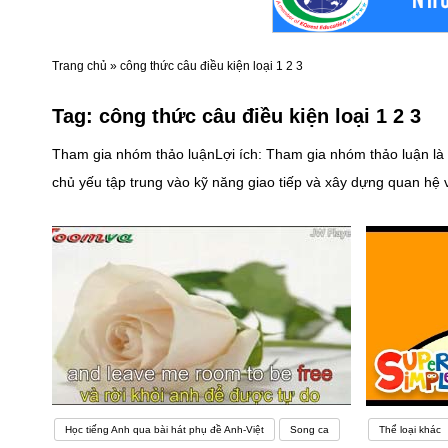
Trang chủ
»
công thức câu điều kiện loại 1 2 3
Tag:
công thức câu điều kiện loại 1 2 3
Tham gia nhóm thảo luậnLợi ích: Tham gia nhóm thảo luận là c
chủ yếu tập trung vào kỹ năng giao tiếp và xây dựng quan hệ 
hơn khi nói chuyện với người đối diện.Nhược điểm: Tham gia
trang giấy với hàng loạt từ mới và cấu trúc câu cần nhớ, bạ
trọng hàng đầu trong hành trình phát triển ngôn ngữ Anh. Như
mình như mong muốn.Bạn có thể tìm kiếm bạn đồng hành và t
cùng chí hướng ôn luyện tiếng Anh. Thông thường, các trò chơi tiếng Anh cho người lớn sẽ ở dạng đặt ra các thử thách
nhất. Ví dụ, soạn một danh sách các từ vựng mà bạn muốn ghi
môi trường rèn luyện tiếng Anh hoàn hảo là nơi để bạn giao t
học tập. Điều này sẽ giúp ích rất nhiều cho việc học ngoại ng
Học tiếng Anh qua bài hát phụ đề Anh-Việt
Song ca
Thể loại khác