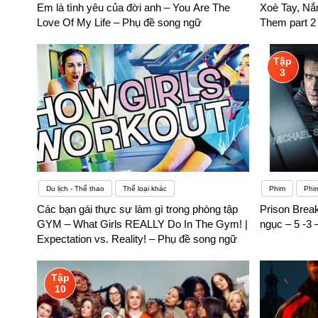
Em là tình yêu của đời anh – You Are The
Xoè Tay, Nắ
Love Of My Life – Phụ đề song ngữ
Them part 2
Tập
3
Du lịch - Thể thao
Thể loại khác
Phim
Phi
Các bạn gái thực sự làm gì trong phòng tập
Prison Brea
GYM – What Girls REALLY Do In The Gym! |
ngục – 5 -3
Expectation vs. Reality! – Phụ đề song ngữ
Tập
10