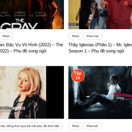
Phim
Phim
Phim hài
n: Đặc Vụ Vô Hình (2022) – The
Thầy Iglesias (Phần 1) – Mr. Igle
022) – Phụ đề song ngữ
Season 1 – Phụ đề song ngữ
Tập
16
Học tiếng Anh qua bài hát phụ đề Anh-Việt
Phim
Phim bộ