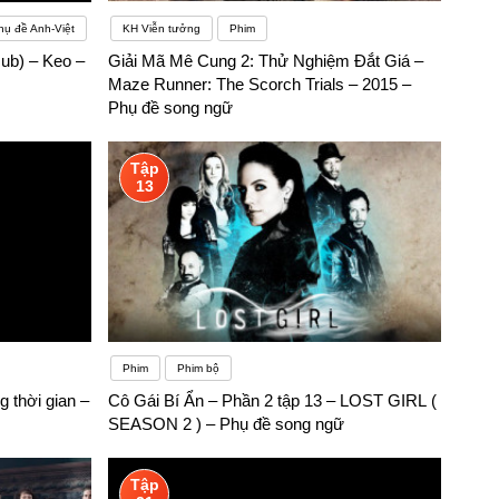
hụ đề Anh-Việt
KH Viễn tưởng
Phim
ub) – Keo –
Giải Mã Mê Cung 2: Thử Nghiệm Đắt Giá –
Maze Runner: The Scorch Trials – 2015 –
Phụ đề song ngữ
Tập
13
Phim
Phim bộ
 thời gian –
Cô Gái Bí Ẩn – Phần 2 tập 13 – LOST GIRL (
SEASON 2 ) – Phụ đề song ngữ
Tập