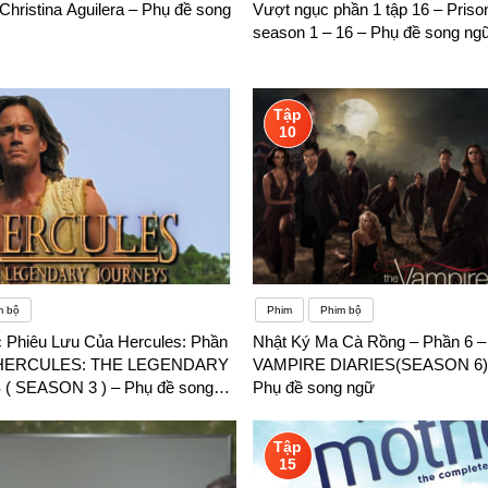
 Christina Aguilera – Phụ đề song
Vượt ngục phần 1 tập 16 – Priso
season 1 – 16 – Phụ đề song ng
Tập
10
m bộ
Phim
Phim bộ
Phiêu Lưu Của Hercules: Phần
Nhật Ký Ma Cà Rồng – Phần 6 
 – HERCULES: THE LEGENDARY
VAMPIRE DIARIES(SEASON 6)(
 SEASON 3 ) – Phụ đề song
Phụ đề song ngữ
Tập
15