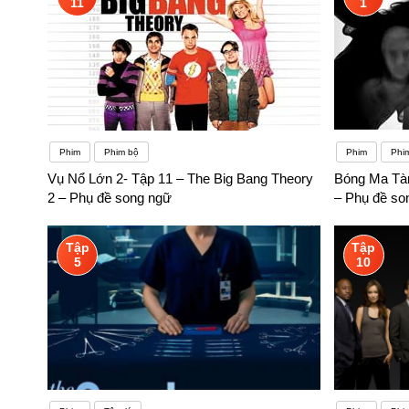
11
1
Phim
Phim bộ
Phim
Phi
Vụ Nổ Lớn 2- Tập 11 – The Big Bang Theory
Bóng Ma Tàn
2 – Phụ đề song ngữ
– Phụ đề so
Tập
Tập
5
10