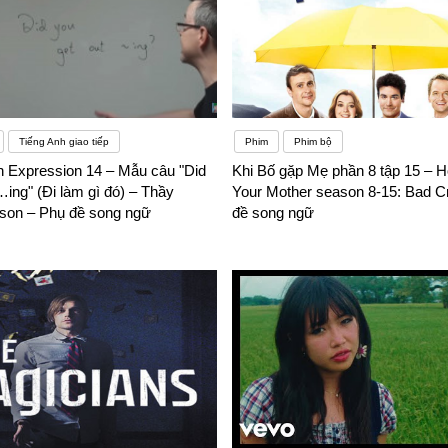
Tiếng Anh giao tiếp
Phim
Phim bộ
h Expression 14 – Mẫu câu "Did
Khi Bố gặp Mẹ phần 8 tập 15 – H
…ing" (Đi làm gì đó) – Thầy
Your Mother season 8-15: Bad C
son – Phụ đề song ngữ
đề song ngữ