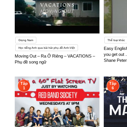
Giọng Nam
Thể loại khác
Easy Englis
Học tiếng Anh qua bài hát phụ đề Anh-Việt
you get out 
Moving Out – Ra Ở Riêng – VACATIONS –
Shane Peter
Phụ đề song ngữ
Tập
Tập
1
6