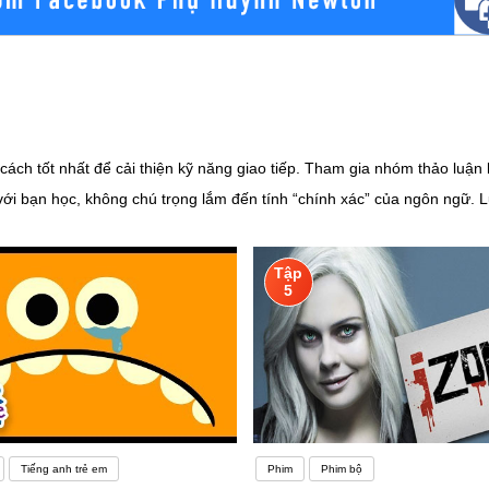
ách tốt nhất để cải thiện kỹ năng giao tiếp. Tham gia nhóm thảo luận l
với bạn học, không chú trọng lắm đến tính “chính xác” của ngôn ngữ. L
 nhóm thảo luận không giúp bạn học được ngữ pháp và từ vựng một cá
n sẽ nhanh chóng cảm thấy chán nản và muốn bỏ cuộc. Mặc dù từ vựng,
Tập
ng sự nhàm chán trong cách học sẽ trở thành một lực cản thực sự và đ
5
ham khảo các trò chơi tiếng Anh ở trên mạng. Chẳng hạn như Reddit 
 với bạn bè của mình. Hãy đặt mục tiêu và xem ai có thể đạt được nhanh
 nhớ. Ai học thuộc được chúng trước sẽ là người thắng cuộc.Tạo môi 
iếp và học tập những kiến thức mới. Nếu trường học và gia đình bạn kh
ữ của bạn đó.
Tiếng anh trẻ em
Phim
Phim bộ