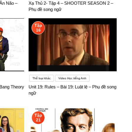
 Ăn Não –
Xạ Thủ 2- Tập 4 – SHOOTER SEASON 2 –
Phụ đề song ngữ
Tập
16
Thể loại khác
Video Học tiếng Anh
 Bang Theory
Unit 19: Rules – Bài 19: Luật lệ – Phụ đề song
ngữ
Tập
21