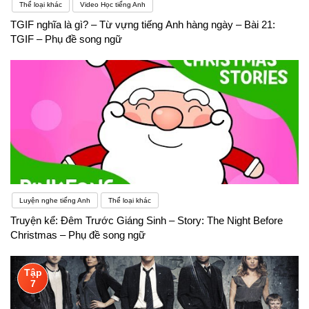
trên người bạn. Cùng một kiểm dáng nhưng phải
Thể loại khác
Video Học tiếng Anh
TGIF nghĩa là gì? – Từ vựng tiếng Anh hàng ngày – Bài 21:
được may đo theo size của bản thân mới vừa vặn.
TGIF – Phụ đề song ngữ
Tương tự như vậy, không phải phương pháp này
phù hợp với người khác là cũng phù hợp với bản
thân mình. Bạn cần thay đổi linh hoạt để có thể tìm
được cách học thú vị và hiệu quả nhất
Luyện nghe tiếng Anh
Thể loại khác
Truyện kể: Đêm Trước Giáng Sinh – Story: The Night Before
Christmas – Phụ đề song ngữ
Tập
7