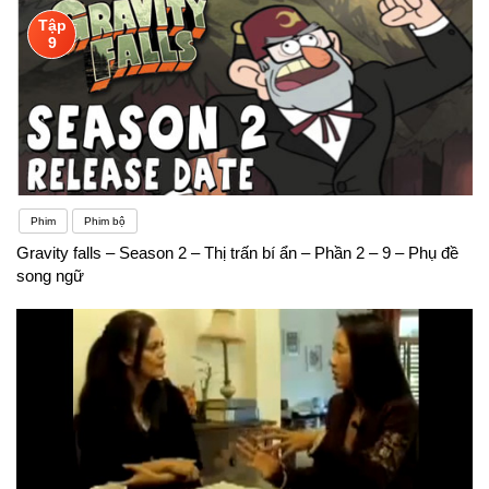
Tập
9
Phim
Phim bộ
Gravity falls – Season 2 – Thị trấn bí ẩn – Phần 2 – 9 – Phụ đề
song ngữ