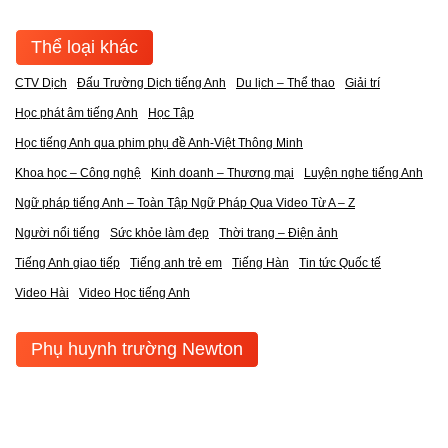
Thể loại khác
CTV Dịch
Đấu Trường Dịch tiếng Anh
Du lịch – Thể thao
Giải trí
Học phát âm tiếng Anh
Học Tập
Học tiếng Anh qua phim phụ đề Anh-Việt Thông Minh
Khoa học – Công nghệ
Kinh doanh – Thương mại
Luyện nghe tiếng Anh
Ngữ pháp tiếng Anh – Toàn Tập Ngữ Pháp Qua Video Từ A – Z
Người nổi tiếng
Sức khỏe làm đẹp
Thời trang – Điện ảnh
Tiếng Anh giao tiếp
Tiếng anh trẻ em
Tiếng Hàn
Tin tức Quốc tế
Video Hài
Video Học tiếng Anh
Phụ huynh trường Newton