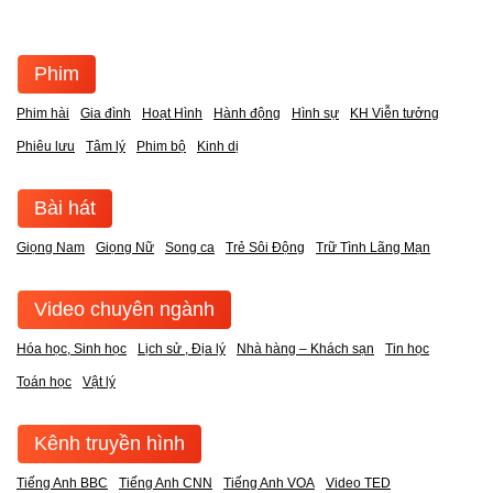
Phim
Phim hài
Gia đình
Hoạt Hình
Hành động
Hình sự
KH Viễn tưởng
Phiêu lưu
Tâm lý
Phim bộ
Kinh dị
Bài hát
Giọng Nam
Giọng Nữ
Song ca
Trẻ Sôi Động
Trữ Tình Lãng Mạn
Video chuyên ngành
Hóa học, Sinh học
Lịch sử , Địa lý
Nhà hàng – Khách sạn
Tin học
Toán học
Vật lý
Kênh truyền hình
Tiếng Anh BBC
Tiếng Anh CNN
Tiếng Anh VOA
Video TED