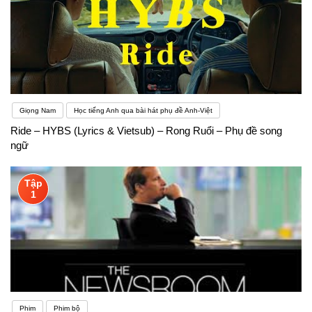
Giọng Nam
Học tiếng Anh qua bài hát phụ đề Anh-Việt
Ride – HYBS (Lyrics & Vietsub) – Rong Ruổi – Phụ đề song
ngữ
Tập
1
Phim
Phim bộ