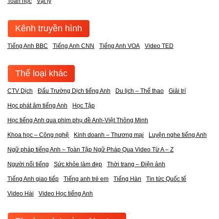
Toán học
Vật lý
Kênh truyền hình
Tiếng Anh BBC
Tiếng Anh CNN
Tiếng Anh VOA
Video TED
Thể loại khác
CTV Dịch
Đấu Trường Dịch tiếng Anh
Du lịch – Thể thao
Giải trí
Học phát âm tiếng Anh
Học Tập
Học tiếng Anh qua phim phụ đề Anh-Việt Thông Minh
Khoa học – Công nghệ
Kinh doanh – Thương mại
Luyện nghe tiếng Anh
Ngữ pháp tiếng Anh – Toàn Tập Ngữ Pháp Qua Video Từ A – Z
Người nổi tiếng
Sức khỏe làm đẹp
Thời trang – Điện ảnh
Tiếng Anh giao tiếp
Tiếng anh trẻ em
Tiếng Hàn
Tin tức Quốc tế
Video Hài
Video Học tiếng Anh