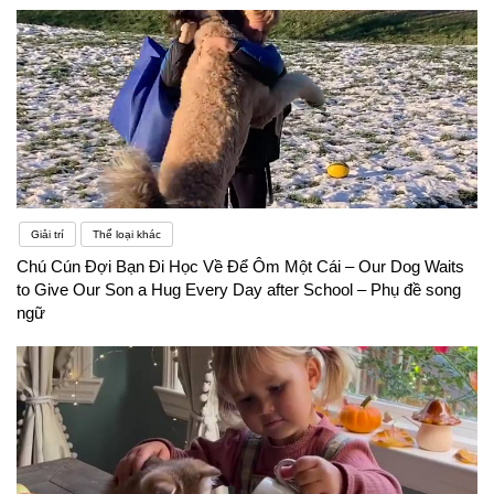
soạn một danh sách các từ vựng mà bạn muốn ghi
nhớ. Ai học thuộc được chúng trước sẽ là người
thắng cuộc.
Giải trí
Thể loại khác
Chú Cún Đợi Bạn Đi Học Về Để Ôm Một Cái – Our Dog Waits
to Give Our Son a Hug Every Day after School – Phụ đề song
ngữ