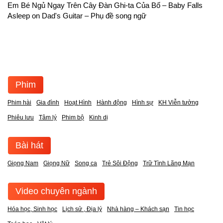
Em Bé Ngủ Ngay Trên Cây Đàn Ghi-ta Của Bố – Baby Falls
Asleep on Dad's Guitar – Phụ đề song ngữ
Phim
Phim hài
Gia đình
Hoạt Hình
Hành động
Hình sự
KH Viễn tưởng
Phiêu lưu
Tâm lý
Phim bộ
Kinh dị
Bài hát
Giọng Nam
Giọng Nữ
Song ca
Trẻ Sôi Động
Trữ Tình Lãng Mạn
Video chuyên ngành
Hóa học, Sinh học
Lịch sử , Địa lý
Nhà hàng – Khách sạn
Tin học