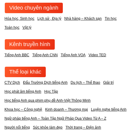
Video chuyên ngành
Hóa học, Sinh học
Lịch sử , Địa lý
Nhà hàng – Khách sạn
Tin học
Toán học
Vật lý
Kênh truyền hình
Tiếng Anh BBC
Tiếng Anh CNN
Tiếng Anh VOA
Video TED
Thể loại khác
CTV Dịch
Đấu Trường Dịch tiếng Anh
Du lịch – Thể thao
Giải trí
Học phát âm tiếng Anh
Học Tập
Học tiếng Anh qua phim phụ đề Anh-Việt Thông Minh
Khoa học – Công nghệ
Kinh doanh – Thương mại
Luyện nghe tiếng Anh
Ngữ pháp tiếng Anh – Toàn Tập Ngữ Pháp Qua Video Từ A – Z
Người nổi tiếng
Sức khỏe làm đẹp
Thời trang – Điện ảnh