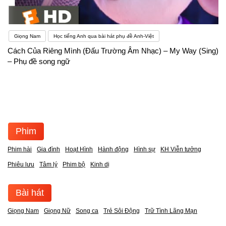
Giọng Nam
Học tiếng Anh qua bài hát phụ đề Anh-Việt
Cách Của Riêng Mình (Đấu Trường Âm Nhạc) – My Way (Sing)
– Phụ đề song ngữ
Phim
Phim hài
Gia đình
Hoạt Hình
Hành động
Hình sự
KH Viễn tưởng
Phiêu lưu
Tâm lý
Phim bộ
Kinh dị
Bài hát
Giọng Nam
Giọng Nữ
Song ca
Trẻ Sôi Động
Trữ Tình Lãng Mạn