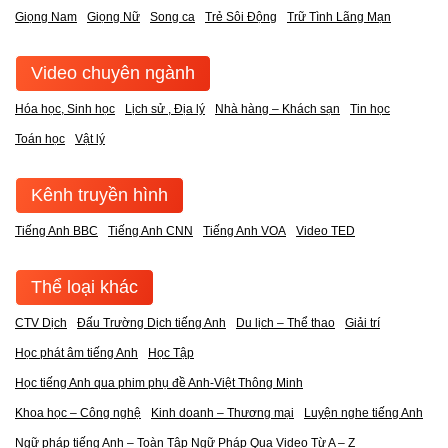
Giọng Nam
Giọng Nữ
Song ca
Trẻ Sôi Động
Trữ Tình Lãng Mạn
Video chuyên ngành
Hóa học, Sinh học
Lịch sử , Địa lý
Nhà hàng – Khách sạn
Tin học
Toán học
Vật lý
Kênh truyền hình
Tiếng Anh BBC
Tiếng Anh CNN
Tiếng Anh VOA
Video TED
Thể loại khác
CTV Dịch
Đấu Trường Dịch tiếng Anh
Du lịch – Thể thao
Giải trí
Học phát âm tiếng Anh
Học Tập
Học tiếng Anh qua phim phụ đề Anh-Việt Thông Minh
Khoa học – Công nghệ
Kinh doanh – Thương mại
Luyện nghe tiếng Anh
Ngữ pháp tiếng Anh – Toàn Tập Ngữ Pháp Qua Video Từ A – Z