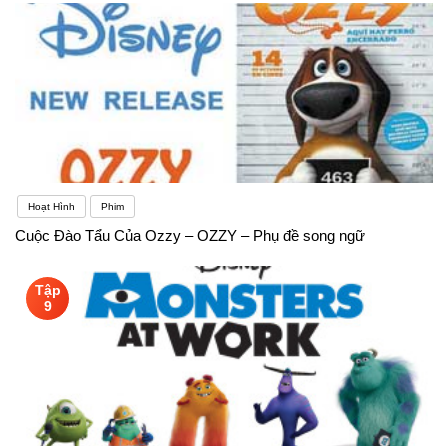
Hoạt Hình
Phim
Cuộc Đào Tẩu Của Ozzy – OZZY – Phụ đề song ngữ
Tập
9