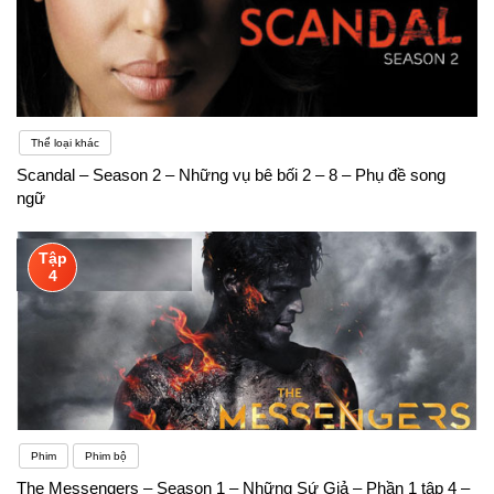
Thể loại khác
Scandal – Season 2 – Những vụ bê bối 2 – 8 – Phụ đề song
ngữ
Tập
4
Phim
Phim bộ
The Messengers – Season 1 – Những Sứ Giả – Phần 1 tập 4 –