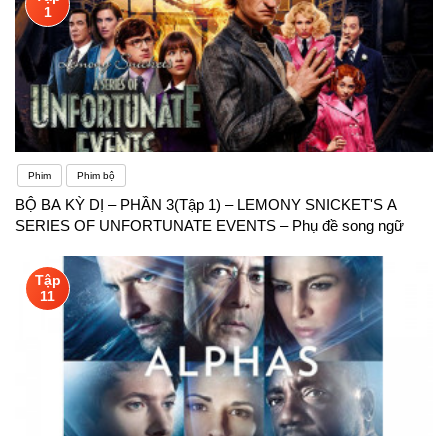
1
Phim
Phim bộ
BỘ BA KỲ DỊ – PHẦN 3(Tập 1) – LEMONY SNICKET'S A
SERIES OF UNFORTUNATE EVENTS – Phụ đề song ngữ
Tập
11