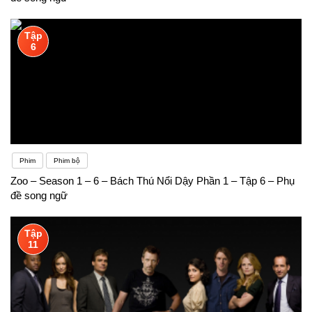
Tập
6
Phim
Phim bộ
Zoo – Season 1 – 6 – Bách Thú Nổi Dậy Phần 1 – Tập 6 – Phụ
đề song ngữ
Tập
11