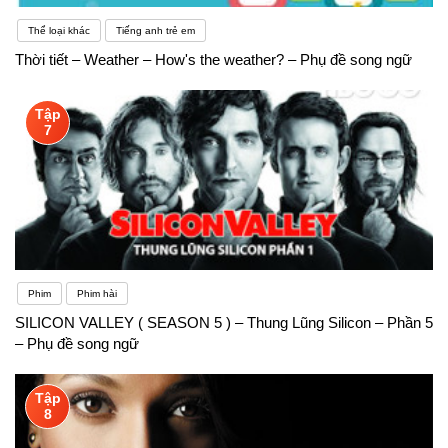
pháp và nắm vững cách sử dụng
Thể loại khác
Tiếng anh trẻ em
Thời tiết – Weather – How's the weather? – Phụ đề song ngữ
Tập
7
Phim
Phim hài
SILICON VALLEY ( SEASON 5 ) – Thung Lũng Silicon – Phần 5
– Phụ đề song ngữ
Tập
8