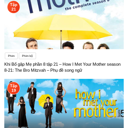
Tập
21
Phim
Phim bộ
Khi Bố gặp Mẹ phần 8 tập 21 – How I Met Your Mother season
8-21: The Bro Mitzvah – Phụ đề song ngữ
Tập
19