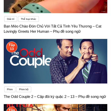
Giải trí
Thể loại khác
Bạn Mèo Chào Đón Chủ Với Tất Cả Tình Yêu Thương – Cat
Lovingly Greets Her Human – Phụ đề song ngữ
Tập
13
Phim
Phim bộ
The Odd Couple 2 – Cặp đôi kỳ quặc 2 – 13 – Phụ đề song ngữ
Tập