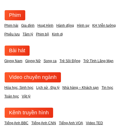
Phim
Phim hài
Gia đình
Hoạt Hình
Hành động
Hình sự
KH Viễn tưởng
Phiêu lưu
Tâm lý
Phim bộ
Kinh dị
Bài hát
Giọng Nam
Giọng Nữ
Song ca
Trẻ Sôi Động
Trữ Tình Lãng Mạn
Video chuyên ngành
Hóa học, Sinh học
Lịch sử , Địa lý
Nhà hàng – Khách sạn
Tin học
Toán học
Vật lý
Kênh truyền hình
Tiếng Anh BBC
Tiếng Anh CNN
Tiếng Anh VOA
Video TED