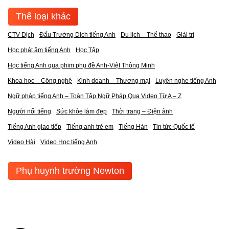
Thể loại khác
CTV Dịch
Đấu Trường Dịch tiếng Anh
Du lịch – Thể thao
Giải trí
Học phát âm tiếng Anh
Học Tập
Học tiếng Anh qua phim phụ đề Anh-Việt Thông Minh
Khoa học – Công nghệ
Kinh doanh – Thương mại
Luyện nghe tiếng Anh
Ngữ pháp tiếng Anh – Toàn Tập Ngữ Pháp Qua Video Từ A – Z
Người nổi tiếng
Sức khỏe làm đẹp
Thời trang – Điện ảnh
Tiếng Anh giao tiếp
Tiếng anh trẻ em
Tiếng Hàn
Tin tức Quốc tế
Video Hài
Video Học tiếng Anh
Phụ huynh trường Newton