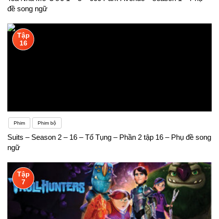
đề song ngữ
Tập
16
Phim
Phim bộ
Suits – Season 2 – 16 – Tố Tụng – Phần 2 tập 16 – Phụ đề song
ngữ
Tập
7