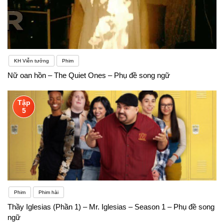
KH Viễn tưởng
Phim
Nữ oan hồn – The Quiet Ones – Phụ đề song ngữ
Tập
5
Phim
Phim hài
Thầy Iglesias (Phần 1) – Mr. Iglesias – Season 1 – Phụ đề song
ngữ