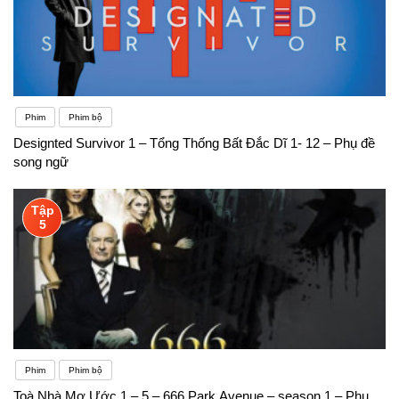
Phim
Phim bộ
Designted Survivor 1 – Tổng Thống Bất Đắc Dĩ 1- 12 – Phụ đề
song ngữ
Tập
5
Phim
Phim bộ
Toà Nhà Mơ Ước 1 – 5 – 666 Park Avenue – season 1 – Phụ