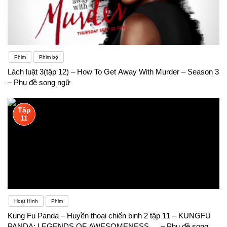
Phim
Phim bộ
Lách luật 3(tập 12) – How To Get Away With Murder – Season 3
– Phụ đề song ngữ
Tập
11
Hoạt Hình
Phim
Kung Fu Panda – Huyền thoại chiến binh 2 tập 11 – KUNGFU
PANDA: LEGENDS OF AWESOMENESS … – Phụ đề song