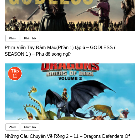
Phim
Phim bộ
Phim Viễn Tây Đẫm Máu(Phần 1) tập 6 – GODLESS (
SEASON 1 ) – Phụ đề song ngữ
Tập
11
Phim
Phim bộ
Những Câu Chuyện Về Rồng 2 – 11 – Dragons Defenders Of