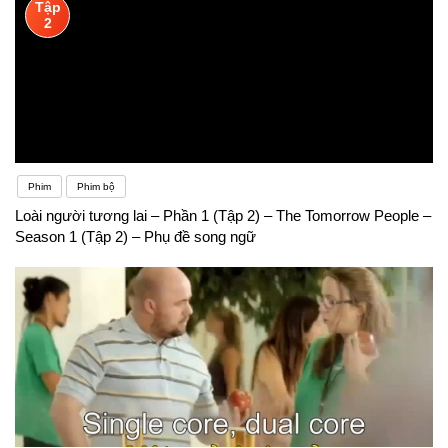
Tập
2
Phim
Phim bộ
Loài người tương lai – Phần 1 (Tập 2) – The Tomorrow People –
Season 1 (Tập 2) – Phụ đề song ngữ