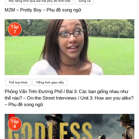
Học tiếng Anh qua bài hát phụ đề Anh-Việt
Song ca
M2M – Pretty Boy – Phụ đề song ngữ
Tập
7
Thể loại khác
Tiếng Anh giao tiếp
Phỏng Vấn Trên Đường Phố / Bài 3: Các bạn giống nhau như
thế nào? – On-the-Street Interviews / Unit 3: How are you alike?
– Phụ đề song ngữ
Tập
6