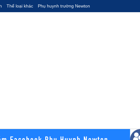
h
Thể loại khác
Phụ huynh trường Newton