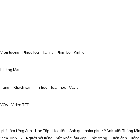
Viễn tưởng
Phiêu lưu
Tâm lý
Phim bộ
Kinh dị
nh Lãng Mạn
 hàng – Khách sạn
Tin học
Toán học
Vật lý
h VOA
Video TED
 phát âm tiếng Anh
Học Tập
Học tiếng Anh qua phim phụ đề Anh-Việt Thông Mi
ideo Từ A – Z
Người nổi tiếng
Sức khỏe làm đẹp
Thời trang – Điện ảnh
Tiếng