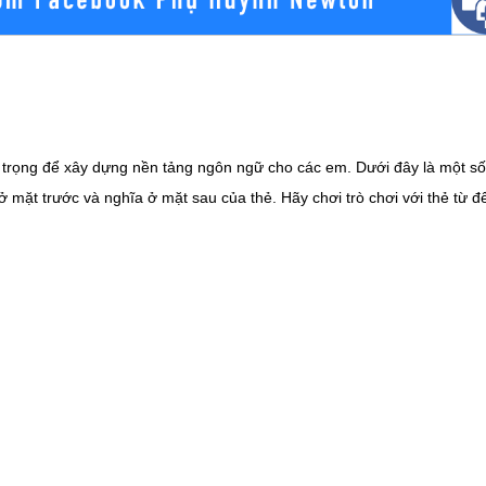
n trọng để xây dựng nền tảng ngôn ngữ cho các em. Dưới đây là một số 
ở mặt trước và nghĩa ở mặt sau của thẻ. Hãy chơi trò chơi với thẻ từ để
hể chất. Hát những bài hát tiếng Anh, nhảy múa, và tham gia vào các tr
ể tìm kiếm video học qua bài hát, bộ phim hoạt hình, hoặc ứng dụng họ
các đồ vật hàng ngày. Học từ vựng và câu chuyện xoay quanh các chủ đ
iếng Anh, ví dụ như khi ăn cơm, tắm rửa, hay đi chơi.Nhớ rằng việc học
ển khả năng ngôn ngữ một cách tự nhiên và vui vẻ!Để chuẩn bị cho kỳ t
học, sách giáo trình và bài giảng để củng cố kiến thức từ đầu năm học.- 
tín.- Làm bài tập và đề thi để làm quen với định dạng và kiểu câu hỏi. 3. Luyện nghe và nói:-
ọc trực tuyến hoặc tìm bạn bè để thực hành giao tiếp. 4. Tạo lịch học cố định:- Xác định thời gi
g ngày.- Tạo lịch học cố định để duy trì thói quen. 5. Tìm tài liệu học phù hợp:- Sử dụng sách giáo tr