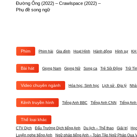
Đường Ống (2022) – Crawlspace (2022) –
Phụ đề song ngữ
Phim
Phim hài
Gia đình
Hoạt Hình
Hành động
Hình sự
KH 
Bài hát
Giọng Nam
Giọng Nữ
Song ca
Trẻ Sôi Động
Trữ Tì
Video chuyên ngành
Hóa học, Sinh học
Lịch sử , Địa lý
Nhà
Kênh truyền hình
Tiếng Anh BBC
Tiếng Anh CNN
Tiếng An
Thể loại khác
CTV Dịch
Đấu Trường Dịch tiếng Anh
Du lịch – Thể thao
Giải trí
Học
Luyện nghe tiếng Anh
Ngữ pháp tiếng Anh – Toàn Tập Ngữ Pháp Qua V