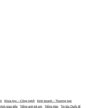
nh
Khoa học – Công nghệ
Kinh doanh – Thương mại
 Anh giao tiếp
Tiếng anh trẻ em
Tiếng Hàn
Tin tức Quốc tế