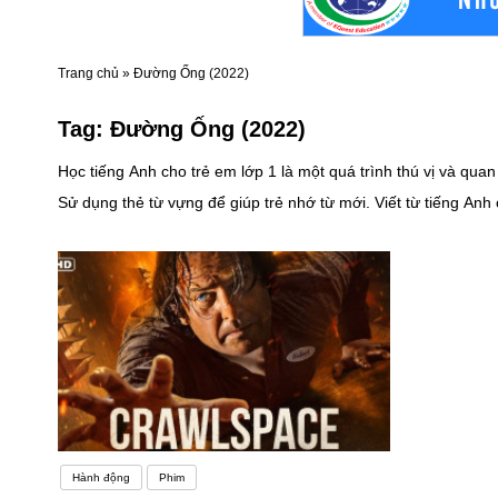
Trang chủ
»
Đường Ống (2022)
Tag:
Đường Ống (2022)
Học tiếng Anh cho trẻ em lớp 1 là một quá trình thú vị và qua
Sử dụng thẻ từ vựng để giúp trẻ nhớ từ mới. Viết từ tiếng Anh 
không chỉ qua việc ngồi học, mà còn thông qua các hoạt động t
liệu trực tuyến hỗ trợ học tiếng Anh cho trẻ lớp 1. Bạn có th
chủ đề mà trẻ yêu thích, ví dụ như gia đình, thú cưng, hoặc 
tiếng Anh trong cuộc sống hàng ngày. Giao tiếp với trẻ bằng t
xuyên thực hành. Hãy tạo môi trường tích cực để trẻ phát tri
bước sau:1. Ôn tập kiến thức cơ bản:- Xem lại các chương trình 
bài tập và đề thi thử:- Tìm các đề thi thử trên sách giáo trình hoặc trang web uy 
nghe các bài hát tiếng Anh để cải thiện khả năng nghe và phát âm.- Tham gia các lớp h
Hành động
Phim
tập hàn