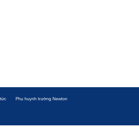
 tức
Phụ huynh trường Newton