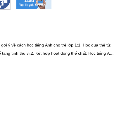
gợi ý về cách học tiếng Anh cho trẻ lớp 1:1. Học qua thẻ từ:
 tăng tính thú vị.2. Kết hợp hoạt động thể chất: Học tiếng Anh
ò chơi ngôn ngữ.3. Sử dụng tài liệu trực tuyến: Có nhiều tài
c tiếng Anh miễn phí¹⁵.4. Học qua chủ đề quen thuộc: Chọn các
ề này.5. Tạo môi trường tiếng Anh: Khi ở nhà, hãy sử dụng
 tiếng Anh là một quá trình dài hơi, cần kiên nhẫn và thường
hi cuối năm môn Tiếng Anh lớp 8, bạn có thể thực hiện các
Tập trung vào ngữ pháp, từ vựng, và kỹ năng viết. 2. Làm
 Xem phim, video, hoặc
an học và ôn
ình, ứng dụng học tiếng Anh, và các tài liệu trực tuyến phù hợp với trình độ của bạn.