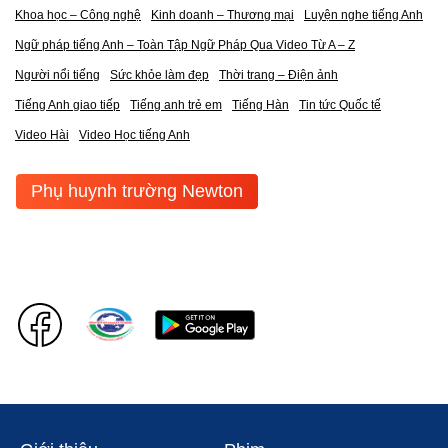
Khoa học – Công nghệ
Kinh doanh – Thương mại
Luyện nghe tiếng Anh
Ngữ pháp tiếng Anh – Toàn Tập Ngữ Pháp Qua Video Từ A – Z
Người nổi tiếng
Sức khỏe làm đẹp
Thời trang – Điện ảnh
Tiếng Anh giao tiếp
Tiếng anh trẻ em
Tiếng Hàn
Tin tức Quốc tế
Video Hài
Video Học tiếng Anh
Phụ huynh trường Newton