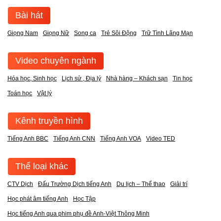
Bài hát
Giọng Nam
Giọng Nữ
Song ca
Trẻ Sôi Động
Trữ Tình Lãng Mạn
Video chuyên ngành
Hóa học, Sinh học
Lịch sử , Địa lý
Nhà hàng – Khách sạn
Tin học
Toán học
Vật lý
Kênh truyền hình
Tiếng Anh BBC
Tiếng Anh CNN
Tiếng Anh VOA
Video TED
Thể loại khác
CTV Dịch
Đấu Trường Dịch tiếng Anh
Du lịch – Thể thao
Giải trí
Học phát âm tiếng Anh
Học Tập
Học tiếng Anh qua phim phụ đề Anh-Việt Thông Minh