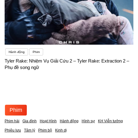
Hành động
Phim
Tyler Rake: Nhiệm Vụ Giải Cứu 2 – Tyler Rake: Extraction 2 –
Phụ đề song ngữ
Phim
Phim hài
Gia đình
Hoạt Hình
Hành động
Hình sự
KH Viễn tưởng
Phiêu lưu
Tâm lý
Phim bộ
Kinh dị