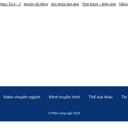
ideo Từ A – Z
Người nổi tiếng
Sức khỏe làm đẹp
Thời trang – Điện ảnh
Tiếng
Video chuyên ngành
Kênh truyền hình
Thể loại khác
Tin
© Phim song ngữ 2024