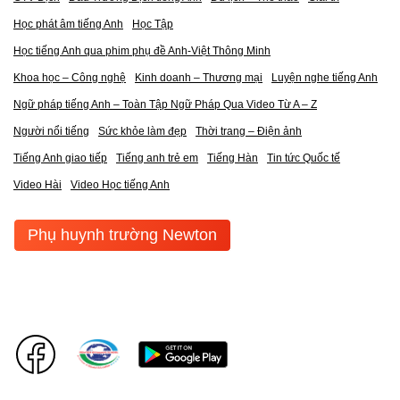
Học phát âm tiếng Anh
Học Tập
Học tiếng Anh qua phim phụ đề Anh-Việt Thông Minh
Khoa học – Công nghệ
Kinh doanh – Thương mại
Luyện nghe tiếng Anh
Ngữ pháp tiếng Anh – Toàn Tập Ngữ Pháp Qua Video Từ A – Z
Người nổi tiếng
Sức khỏe làm đẹp
Thời trang – Điện ảnh
Tiếng Anh giao tiếp
Tiếng anh trẻ em
Tiếng Hàn
Tin tức Quốc tế
Video Hài
Video Học tiếng Anh
Phụ huynh trường Newton