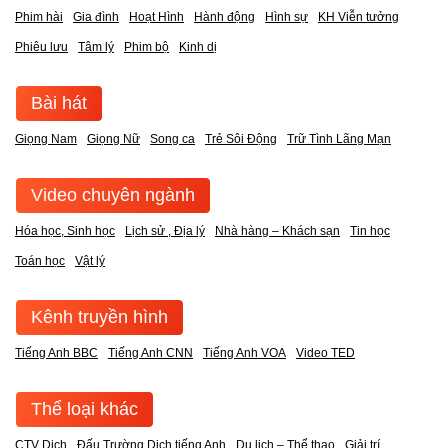
Phim hài
Gia đình
Hoạt Hình
Hành động
Hình sự
KH Viễn tưởng
Phiêu lưu
Tâm lý
Phim bộ
Kinh dị
Bài hát
Giọng Nam
Giọng Nữ
Song ca
Trẻ Sôi Động
Trữ Tình Lãng Mạn
Video chuyên ngành
Hóa học, Sinh học
Lịch sử , Địa lý
Nhà hàng – Khách sạn
Tin học
Toán học
Vật lý
Kênh truyền hình
Tiếng Anh BBC
Tiếng Anh CNN
Tiếng Anh VOA
Video TED
Thể loại khác
CTV Dịch
Đấu Trường Dịch tiếng Anh
Du lịch – Thể thao
Giải trí