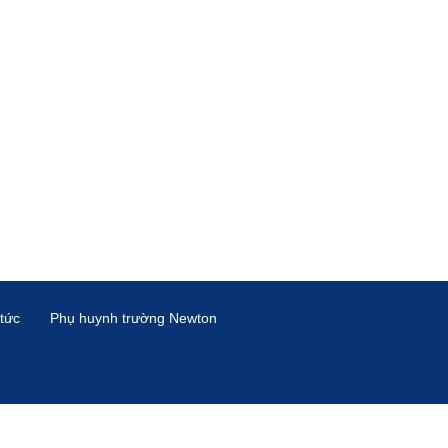
 tức
Phụ huynh trường Newton