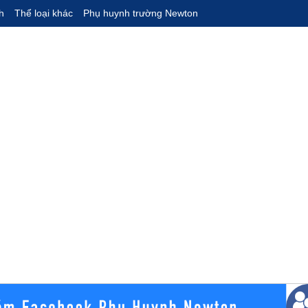
h
Thể loại khác
Phụ huynh trường Newton