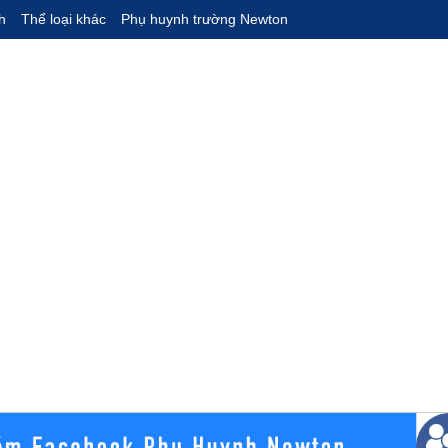
h
Thể loại khác
Phụ huynh trường Newton