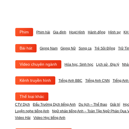
Phim
Phim hài
Gia đình
Hoạt Hình
Hành động
Hình sự
KH 
Bài hát
Giọng Nam
Giọng Nữ
Song ca
Trẻ Sôi Động
Trữ Tì
Video chuyên ngành
Hóa học, Sinh học
Lịch sử , Địa lý
Nhà
Kênh truyền hình
Tiếng Anh BBC
Tiếng Anh CNN
Tiếng An
Thể loại khác
CTV Dịch
Đấu Trường Dịch tiếng Anh
Du lịch – Thể thao
Giải trí
Học
Luyện nghe tiếng Anh
Ngữ pháp tiếng Anh – Toàn Tập Ngữ Pháp Qua V
Video Hài
Video Học tiếng Anh