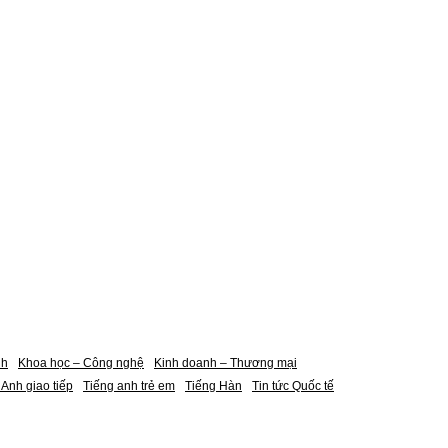
nh
Khoa học – Công nghệ
Kinh doanh – Thương mại
 Anh giao tiếp
Tiếng anh trẻ em
Tiếng Hàn
Tin tức Quốc tế