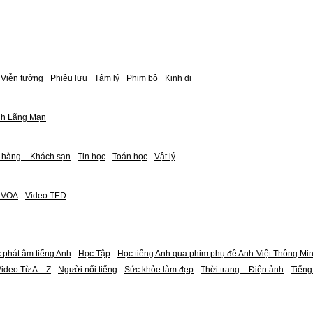
Viễn tưởng
Phiêu lưu
Tâm lý
Phim bộ
Kinh dị
nh Lãng Mạn
 hàng – Khách sạn
Tin học
Toán học
Vật lý
h VOA
Video TED
 phát âm tiếng Anh
Học Tập
Học tiếng Anh qua phim phụ đề Anh-Việt Thông Mi
ideo Từ A – Z
Người nổi tiếng
Sức khỏe làm đẹp
Thời trang – Điện ảnh
Tiếng