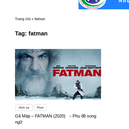
Trang chủ
»
fatman
Tag:
fatman
Hình sự
Phim
Gã Mập – FATMAN (2020) – Phụ đề song
ngữ