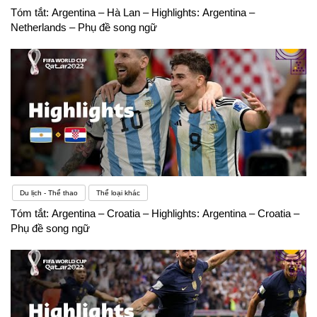
Tóm tắt: Argentina – Hà Lan – Highlights: Argentina –
Netherlands – Phụ đề song ngữ
Du lịch - Thể thao
Thể loại khác
Tóm tắt: Argentina – Croatia – Highlights: Argentina – Croatia –
Phụ đề song ngữ