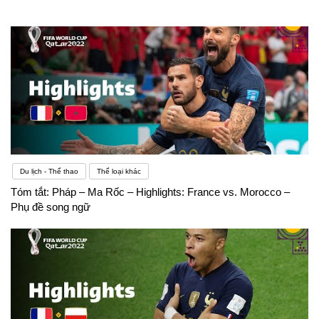
ngôn ngữ toàn cầu nhưng không phải dễ học và
nhanh chóng thành thạo được. Nếu bạn cảm thấy
học tiếng Anh thật khó thì cũng đừng lo vì còn có rất
nhiều người như thế.Chất lượng giáo viên là vấn đề
then chốt nên cần đảm bảo số lượng và chất lượng
đội ngũ theo khung chuẩn năng lực châu Âu. Cơ sở
vật chất và thiết bị phục vụ dạy ngoại ngữ cần được
Du lịch - Thể thao
Thể loại khác
Tóm tắt: Pháp – Ma Rốc – Highlights: France vs. Morocco –
đầu tư thông qua nguồn ngân sách, cũng như xã
Phụ đề song ngữ
hội hóa giáo dục trong dạy ngoại ngữ ở những lĩnh
vực, khu vực có điều kiện