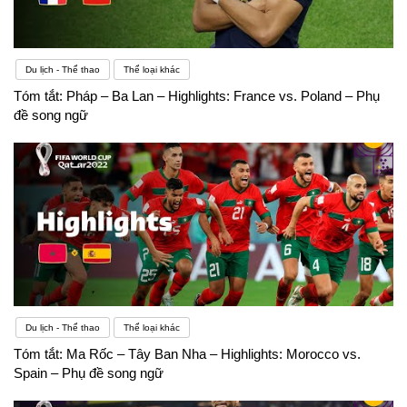
Du lịch - Thể thao
Thể loại khác
Tóm tắt: Pháp – Ba Lan – Highlights: France vs. Poland – Phụ
đề song ngữ
Du lịch - Thể thao
Thể loại khác
Tóm tắt: Ma Rốc – Tây Ban Nha – Highlights: Morocco vs.
Spain – Phụ đề song ngữ