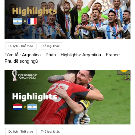
Du lịch - Thể thao
Thể loại khác
Tóm tắt: Argentina – Pháp – Highlights: Argentina – France –
Phụ đề song ngữ
Du lịch - Thể thao
Thể loại khác