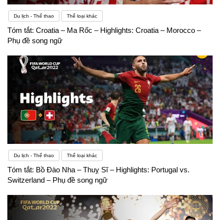
Du lịch - Thể thao
Thể loại khác
Tóm tắt: Croatia – Ma Rốc – Highlights: Croatia – Morocco –
Phụ đề song ngữ
Du lịch - Thể thao
Thể loại khác
Tóm tắt: Bồ Đào Nha – Thuỵ Sĩ – Highlights: Portugal vs.
Switzerland – Phụ đề song ngữ