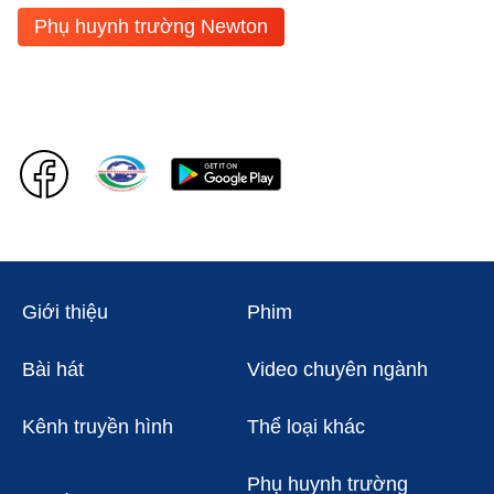
Phụ huynh trường Newton
Giới thiệu
Phim
Bài hát
Video chuyên ngành
Kênh truyền hình
Thể loại khác
Phụ huynh trường