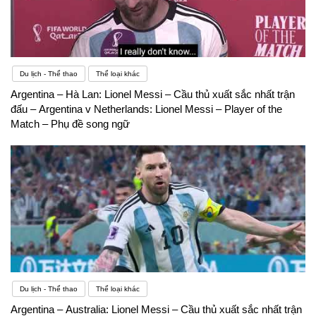
Du lịch - Thể thao
Thể loại khác
Argentina – Hà Lan: Lionel Messi – Cầu thủ xuất sắc nhất trận
đấu – Argentina v Netherlands: Lionel Messi – Player of the
Match – Phụ đề song ngữ
Du lịch - Thể thao
Thể loại khác
Argentina – Australia: Lionel Messi – Cầu thủ xuất sắc nhất trận