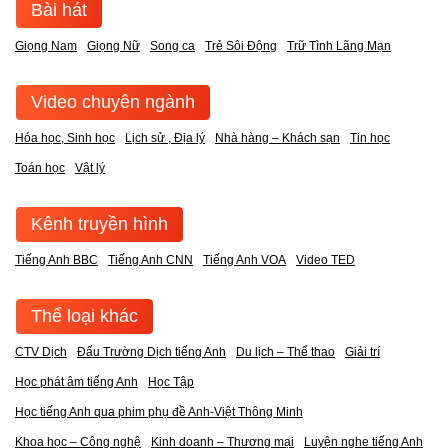
Bài hát
Giọng Nam
Giọng Nữ
Song ca
Trẻ Sôi Động
Trữ Tình Lãng Mạn
Video chuyên ngành
Hóa học, Sinh học
Lịch sử , Địa lý
Nhà hàng – Khách sạn
Tin học
Toán học
Vật lý
Kênh truyền hình
Tiếng Anh BBC
Tiếng Anh CNN
Tiếng Anh VOA
Video TED
Thể loại khác
CTV Dịch
Đấu Trường Dịch tiếng Anh
Du lịch – Thể thao
Giải trí
Học phát âm tiếng Anh
Học Tập
Học tiếng Anh qua phim phụ đề Anh-Việt Thông Minh
Khoa học – Công nghệ
Kinh doanh – Thương mại
Luyện nghe tiếng Anh