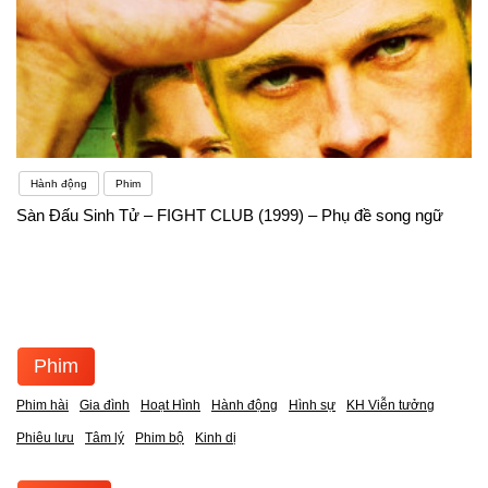
Hành động
Phim
Sàn Đấu Sinh Tử – FIGHT CLUB (1999) – Phụ đề song ngữ
Phim
Phim hài
Gia đình
Hoạt Hình
Hành động
Hình sự
KH Viễn tưởng
Phiêu lưu
Tâm lý
Phim bộ
Kinh dị