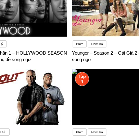
lý
Phim
Phim bộ
 Phần 1 – HOLLYWOOD SEASON
Younger – Season 2 – Gái Già 2 
Phụ đề song ngữ
song ngữ
Tập
4
 hài
Phim
Phim bộ