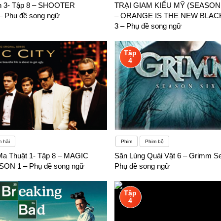
n 3- Tập 8 – SHOOTER
TRẠI GIAM KIỂU MỸ (SEASON 
ọc và gia đình bạn không có nhiều người nói tiếng Anh thì bạn có thể 
 Phụ đề song ngữ
– ORANGE IS THE NEW BLA
3 – Phụ đề song ngữ
Tập
4
 hài
Phim
Phim bộ
a Thuật 1- Tập 8 – MAGIC
Săn Lùng Quái Vật 6 – Grimm S
SON 1 – Phụ đề song ngữ
Phụ đề song ngữ
Tập
4