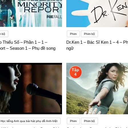
m bộ
Phim
Phim bộ
 Thiểu Số – Phần 1 – 1 –
Dr.Ken 1 – Bác Sĩ Ken 1 – 4 – P
port – Season 1 – Phụ đề song
ngữ
Tập
4
Học tiếng Anh qua bài hát phụ đề Anh-Việt
Phim
Phim bộ