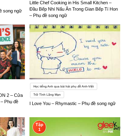
Little Chef Cooking in His Small Kitchen –
Đầu Bếp Nhí Nấu Ăn Trong Gian Bếp Tí Hon
đề song ngữ
– Phụ đề song ngữ
Học tiếng Anh qua bài hát phụ đề Anh-Việt
N 2 – Cửa
Trữ Tình Lãng Mạn
 – Phụ đề
I Love You – Rhymastic – Phụ đề song ngữ
Tập
1