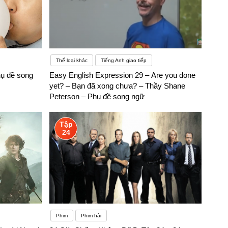
Thể loại khác
Tiếng Anh giao tiếp
hụ đề song
Easy English Expression 29 – Are you done
yet? – Bạn đã xong chưa? – Thầy Shane
Peterson – Phụ đề song ngữ
Tập
24
Phim
Phim hài