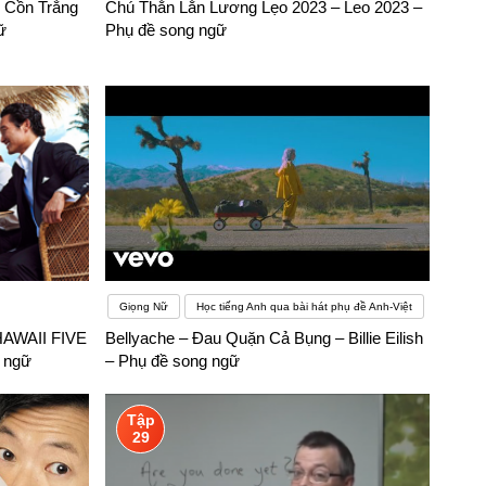
ổ Cồn Trắng
Chú Thằn Lằn Lương Lẹo 2023 – Leo 2023 –
ữ
Phụ đề song ngữ
Giọng Nữ
Học tiếng Anh qua bài hát phụ đề Anh-Việt
HAWAII FIVE
Bellyache – Đau Quặn Cả Bụng – Billie Eilish
 ngữ
– Phụ đề song ngữ
Tập
29