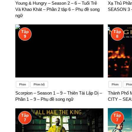
Young & Hungry – Season 2 – 6 – Tuổi Trẻ
Xạ Thủ Phầ
để bạn giao tiếp và học tập những kiến thức mới. Nếu trường h
Và Khao Khát – Phần 2 tập 6 – Phụ đề song
SEASON 3 –
học ngoại ngữ của bạn đó.
ngữ
Tập
Tập
9
8
Phim
Phim bộ
Phim
Phim
Scorpion – Season 1 – 9 – Thiên Tài Lập Dị –
Thành Phố M
Phần 1 – 9 – Phụ đề song ngữ
CITY – SEA
Tập
Tập
7
7