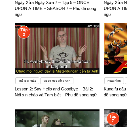
Ngày Xửa Ngày Xưa 7 – Tập 5 – ONCE
Ngày Xửa N
UPON A TIME – SEASON 7 – Phụ đề song
UPON A TIM
ngữ
ngữ
Tập
2
Thể loại khác
Video Học tiếng Anh
Hoạt Hình
Lesson 2: Say Hello and Goodbye – Bài 2:
Kung fu gấu 
Nói xin chào và Tạm biệt – Phụ đề song ngữ
đề song ngữ
Tập
7