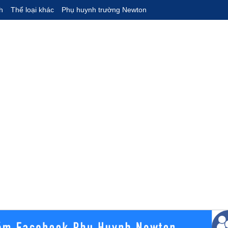
h
Thể loại khác
Phụ huynh trường Newton