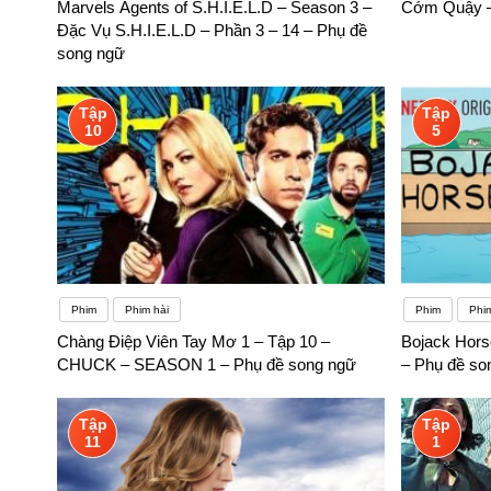
Marvels Agents of S.H.I.E.L.D – Season 3 –
Cớm Quậy –
Đặc Vụ S.H.I.E.L.D – Phần 3 – 14 – Phụ đề
song ngữ
Tập
Tập
10
5
Phim
Phim hài
Phim
Phi
Chàng Điệp Viên Tay Mơ 1 – Tập 10 –
Bojack Hors
CHUCK – SEASON 1 – Phụ đề song ngữ
– Phụ đề so
Tập
Tập
11
1