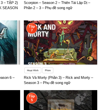
3 – TẬP 2)
Scorpion – Season 2 – Thiên Tài Lập Dị –
lập một nhóm học tập. Điều này sẽ giúp ích rất nhiều cho việc
CK SEASON
Phần 2 – 3 – Phụ đề song ngữ
Tập
7
Hoạt Hình
Phim
eason 6 –
Rick Và Morty (Phần 3) – Rick and Morty –
Season 3 – Phụ đề song ngữ
Tập
5