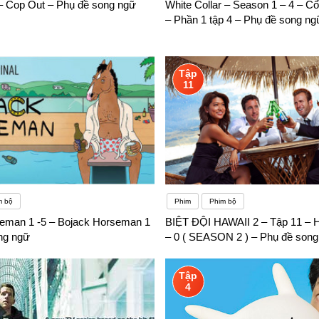
 Cop Out – Phụ đề song ngữ
White Collar – Season 1 – 4 – C
– Phần 1 tập 4 – Phụ đề song ng
Tập
11
m bộ
Phim
Phim bộ
eman 1 -5 – Bojack Horseman 1
BIỆT ĐỘI HAWAII 2 – Tập 11 – 
ng ngữ
– 0 ( SEASON 2 ) – Phụ đề song
Tập
4