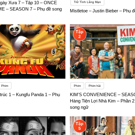
gày Xưa 7 – Tập 10 – ONCE
Trữ Tình Lãng Mạn
E – SEASON 7 – Phụ đề song
Mistletoe – Justin Bieber – Phụ 
Tập
2
Phim
Phim
Phim hài
trúc 1 – Kungfu Panda 1 – Phụ
KIM'S CONVENIENCE – SEASO
Hàng Tiện Lợi Nhà Kim – Phần 2
song ngữ
Tập
5