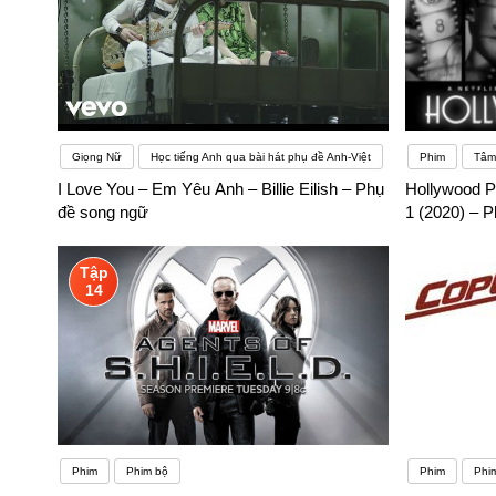
Giọng Nữ
Học tiếng Anh qua bài hát phụ đề Anh-Việt
Phim
Tâm 
I Love You – Em Yêu Anh – Billie Eilish – Phụ
Hollywood
đề song ngữ
1 (2020) – 
Tập
14
Phim
Phim bộ
Phim
Phim