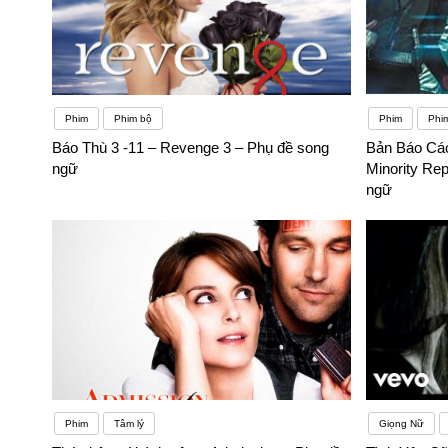
Phim
Phim bộ
Phim
Phi
Báo Thù 3 -11 – Revenge 3 – Phụ đề song
Bản Báo Cáo
ngữ
Minority Re
ngữ
Phim
Tâm lý
Giọng Nữ