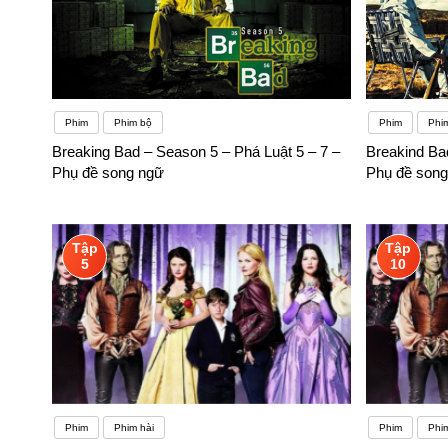
Phim
Phim bộ
Phim
Phi
Breaking Bad – Season 5 – Phá Luật 5 – 7 –
Breakind Ba
Phụ đề song ngữ
Phụ đề song
Tập
Tập
5
10
Phim
Phim hài
Phim
Phim