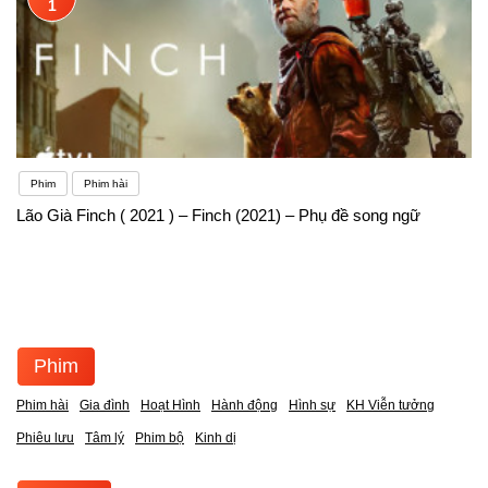
1
Phim
Phim hài
Lão Già Finch ( 2021 ) – Finch (2021) – Phụ đề song ngữ
Phim
Phim hài
Gia đình
Hoạt Hình
Hành động
Hình sự
KH Viễn tưởng
Phiêu lưu
Tâm lý
Phim bộ
Kinh dị