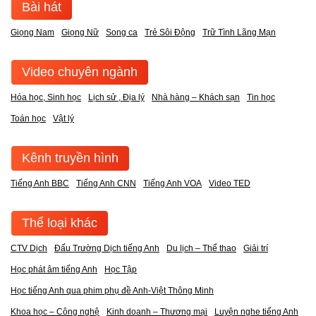
Bài hát
Giọng Nam
Giọng Nữ
Song ca
Trẻ Sôi Động
Trữ Tình Lãng Mạn
Video chuyên ngành
Hóa học, Sinh học
Lịch sử , Địa lý
Nhà hàng – Khách sạn
Tin học
Toán học
Vật lý
Kênh truyền hình
Tiếng Anh BBC
Tiếng Anh CNN
Tiếng Anh VOA
Video TED
Thể loại khác
CTV Dịch
Đấu Trường Dịch tiếng Anh
Du lịch – Thể thao
Giải trí
Học phát âm tiếng Anh
Học Tập
Học tiếng Anh qua phim phụ đề Anh-Việt Thông Minh
Khoa học – Công nghệ
Kinh doanh – Thương mại
Luyện nghe tiếng Anh