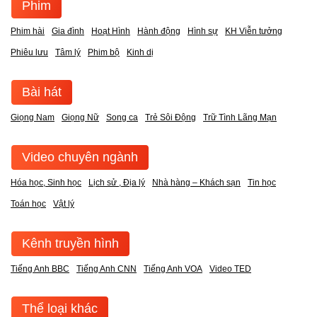
Phim
Phim hài
Gia đình
Hoạt Hình
Hành động
Hình sự
KH Viễn tưởng
Phiêu lưu
Tâm lý
Phim bộ
Kinh dị
Bài hát
Giọng Nam
Giọng Nữ
Song ca
Trẻ Sôi Động
Trữ Tình Lãng Mạn
Video chuyên ngành
Hóa học, Sinh học
Lịch sử , Địa lý
Nhà hàng – Khách sạn
Tin học
Toán học
Vật lý
Kênh truyền hình
Tiếng Anh BBC
Tiếng Anh CNN
Tiếng Anh VOA
Video TED
Thể loại khác