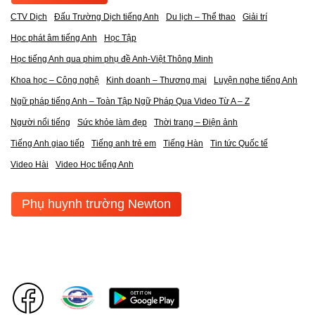
CTV Dịch
Đấu Trường Dịch tiếng Anh
Du lịch – Thể thao
Giải trí
Học phát âm tiếng Anh
Học Tập
Học tiếng Anh qua phim phụ đề Anh-Việt Thông Minh
Khoa học – Công nghệ
Kinh doanh – Thương mại
Luyện nghe tiếng Anh
Ngữ pháp tiếng Anh – Toàn Tập Ngữ Pháp Qua Video Từ A – Z
Người nổi tiếng
Sức khỏe làm đẹp
Thời trang – Điện ảnh
Tiếng Anh giao tiếp
Tiếng anh trẻ em
Tiếng Hàn
Tin tức Quốc tế
Video Hài
Video Học tiếng Anh
Phụ huynh trường Newton