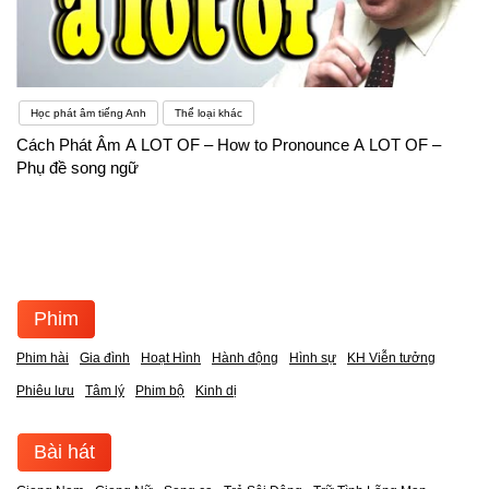
Học phát âm tiếng Anh
Thể loại khác
Cách Phát Âm A LOT OF – How to Pronounce A LOT OF –
Phụ đề song ngữ
Phim
Phim hài
Gia đình
Hoạt Hình
Hành động
Hình sự
KH Viễn tưởng
Phiêu lưu
Tâm lý
Phim bộ
Kinh dị
Bài hát