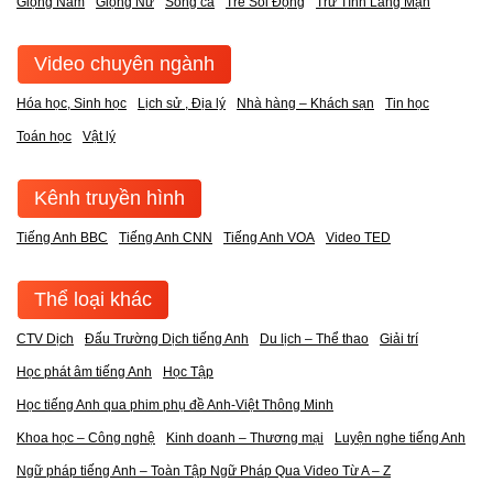
Giọng Nam
Giọng Nữ
Song ca
Trẻ Sôi Động
Trữ Tình Lãng Mạn
Video chuyên ngành
Hóa học, Sinh học
Lịch sử , Địa lý
Nhà hàng – Khách sạn
Tin học
Toán học
Vật lý
Kênh truyền hình
Tiếng Anh BBC
Tiếng Anh CNN
Tiếng Anh VOA
Video TED
Thể loại khác
CTV Dịch
Đấu Trường Dịch tiếng Anh
Du lịch – Thể thao
Giải trí
Học phát âm tiếng Anh
Học Tập
Học tiếng Anh qua phim phụ đề Anh-Việt Thông Minh
Khoa học – Công nghệ
Kinh doanh – Thương mại
Luyện nghe tiếng Anh
Ngữ pháp tiếng Anh – Toàn Tập Ngữ Pháp Qua Video Từ A – Z