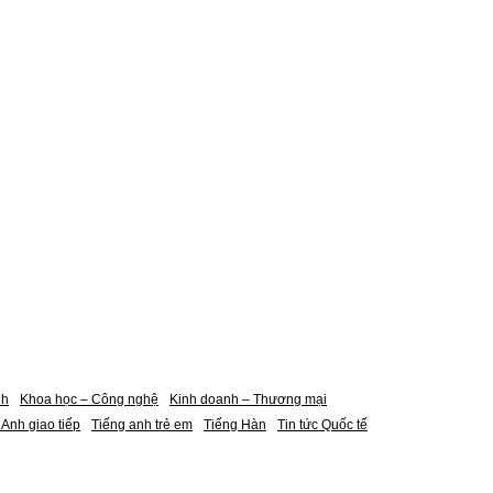
nh
Khoa học – Công nghệ
Kinh doanh – Thương mại
 Anh giao tiếp
Tiếng anh trẻ em
Tiếng Hàn
Tin tức Quốc tế