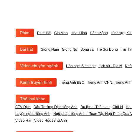
Phim
Phim hài
Gia đình
Hoạt Hình
Hành động
Hình sự
KH 
Bài hát
Giọng Nam
Giọng Nữ
Song ca
Trẻ Sôi Động
Trữ Tì
Video chuyên ngành
Hóa học, Sinh học
Lịch sử , Địa lý
Nhà
Kênh truyền hình
Tiếng Anh BBC
Tiếng Anh CNN
Tiếng An
Thể loại khác
CTV Dịch
Đấu Trường Dịch tiếng Anh
Du lịch – Thể thao
Giải trí
Học
Luyện nghe tiếng Anh
Ngữ pháp tiếng Anh – Toàn Tập Ngữ Pháp Qua V
Video Hài
Video Học tiếng Anh