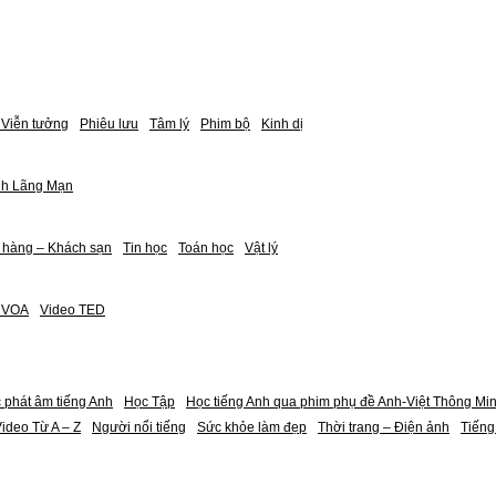
Viễn tưởng
Phiêu lưu
Tâm lý
Phim bộ
Kinh dị
nh Lãng Mạn
 hàng – Khách sạn
Tin học
Toán học
Vật lý
h VOA
Video TED
 phát âm tiếng Anh
Học Tập
Học tiếng Anh qua phim phụ đề Anh-Việt Thông Mi
ideo Từ A – Z
Người nổi tiếng
Sức khỏe làm đẹp
Thời trang – Điện ảnh
Tiếng