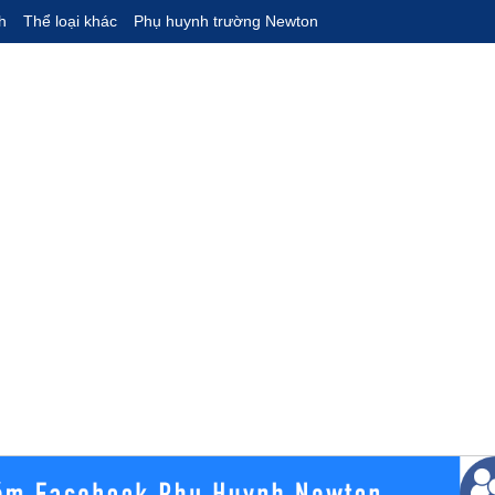
h
Thể loại khác
Phụ huynh trường Newton