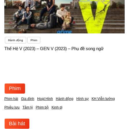
Hành động
Phim
Thế Hệ V (2023) – GEN V (2023) – Phụ đề song ngữ
Phim
Phim hài
Gia đình
Hoạt Hình
Hành động
Hình sự
KH Viễn tưởng
Phiêu lưu
Tâm lý
Phim bộ
Kinh dị
Bài hát