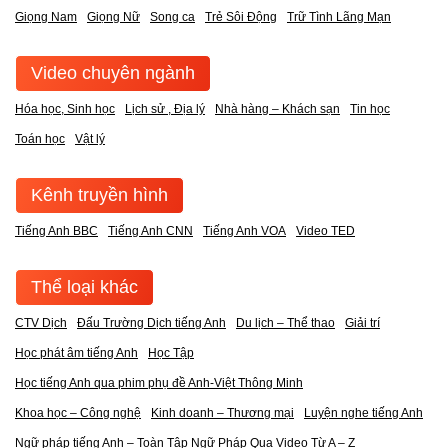
Giọng Nam
Giọng Nữ
Song ca
Trẻ Sôi Động
Trữ Tình Lãng Mạn
Video chuyên ngành
Hóa học, Sinh học
Lịch sử , Địa lý
Nhà hàng – Khách sạn
Tin học
Toán học
Vật lý
Kênh truyền hình
Tiếng Anh BBC
Tiếng Anh CNN
Tiếng Anh VOA
Video TED
Thể loại khác
CTV Dịch
Đấu Trường Dịch tiếng Anh
Du lịch – Thể thao
Giải trí
Học phát âm tiếng Anh
Học Tập
Học tiếng Anh qua phim phụ đề Anh-Việt Thông Minh
Khoa học – Công nghệ
Kinh doanh – Thương mại
Luyện nghe tiếng Anh
Ngữ pháp tiếng Anh – Toàn Tập Ngữ Pháp Qua Video Từ A – Z