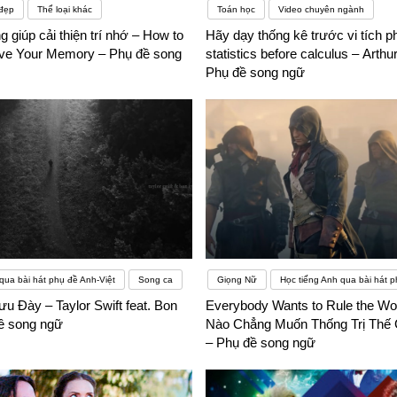
đẹp
Thể loại khác
Toán học
Video chuyên ngành
 giúp cải thiện trí nhớ – How to
Hãy dạy thống kê trước vi tích p
ove Your Memory – Phụ đề song
statistics before calculus – Arth
Phụ đề song ngữ
qua bài hát phụ đề Anh-Việt
Song ca
Giọng Nữ
Học tiếng Anh qua bài hát p
ưu Đày – Taylor Swift feat. Bon
Everybody Wants to Rule the Wo
đề song ngữ
Nào Chẳng Muốn Thống Trị Thế G
– Phụ đề song ngữ