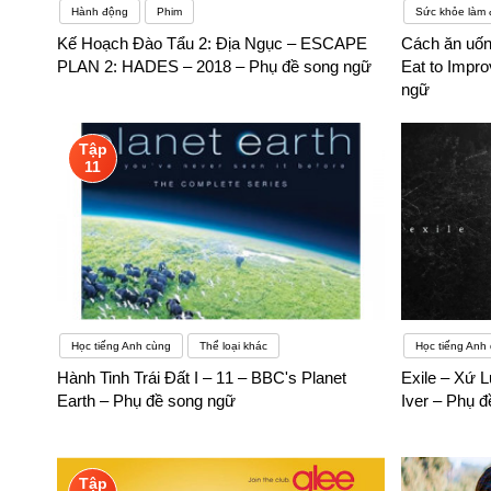
Hành động
Phim
Sức khỏe làm 
Kế Hoạch Đào Tẩu 2: Địa Ngục – ESCAPE
Cách ăn uống
PLAN 2: HADES – 2018 – Phụ đề song ngữ
Eat to Impr
ngữ
Tập
11
Học tiếng Anh cùng
Thể loại khác
Học tiếng Anh 
Hành Tinh Trái Đất I – 11 – BBC's Planet
Exile – Xứ L
Earth – Phụ đề song ngữ
Iver – Phụ 
Tập