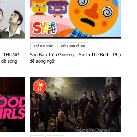
Thể loại khác
Tiếng anh trẻ em
 – THUNG
Sáu Bạn Trên Giường – Six In The Bed – Phụ
 đề song
đề song ngữ
Tập
11