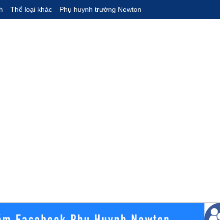
h
Thể loại khác
Phụ huynh trường Newton