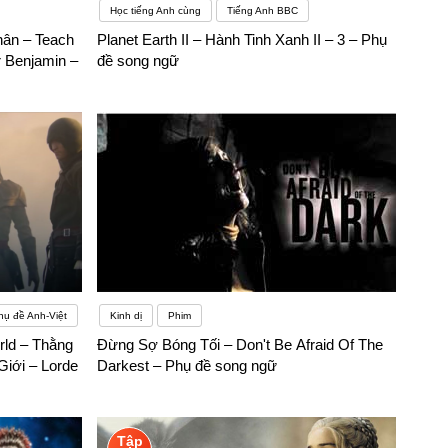
Học tiếng Anh cùng
Tiếng Anh BBC
hân – Teach
Planet Earth II – Hành Tinh Xanh II – 3 – Phụ
ur Benjamin –
đề song ngữ
hụ đề Anh-Việt
Kinh dị
Phim
rld – Thằng
Đừng Sợ Bóng Tối – Don't Be Afraid Of The
iới – Lorde
Darkest – Phụ đề song ngữ
Tập