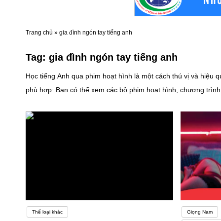
Trang chủ
»
gia đình ngón tay tiếng anh
Tag:
gia đình ngón tay tiếng anh
Học tiếng Anh qua phim hoạt hình là một cách thú vị và hiệu
phù hợp: Bạn có thể xem các bộ phim hoạt hình, chương trình
nhiều lần để làm quen với từ vựng và cấu trúc câu. Đọc phụ 
diễn đạt của người nói. Chú ý đến cách họ phát âm từng từ và
chú chúng lại. Sau đó, tìm hiểu nghĩa và cách sử dụng của từ 
hiểu nghĩa từ vựng mà không cần phụ đề.Nhớ rằng việc học t
hoạt hình hay để học tiếng Anh, dưới đây là một số gợi ý:1.
Một bộ phim về cuộc phiêu lưu của cô gái Moana trên biển khơi
hoạt hình kinh điển về cuộc phiêu lưu của Simba⁵.5. Finding
lớp 9, bạn có thể thực hiện các bước sau:1. Lập kế hoạch và thờ
Thể loại khác
Giọng Nam
quen. 2. Tận dụng các nguồn tài nguyên tiếng Anh trực tuyến:- Sử dụng sách giáo trình, ứng dụng học tiếng Anh, video học qua phim hoặc các tài liệu trực tuyến phù hợp với trình độ của bạn. 3.