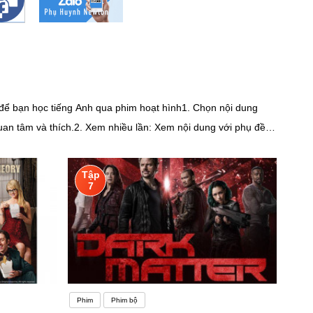
 để bạn học tiếng Anh qua phim hoạt hình1. Chọn nội dung
uan tâm và thích.2. Xem nhiều lần: Xem nội dung với phụ đề
ảnh.3. Tập trung vào âm thanh và phát âm: Lắng nghe cách
.4. Ghi chú từ vựng: Khi bạn gặp từ mới trong phụ đề, ghi
Tập
ụ đề và xem lại. Điều này giúp bạn kiểm tra khả năng nghe và
7
ờng xuyên thực hành!Nếu bạn muốn xem danh sách các bộ phim
ng và câu chuyện hấp dẫn⁴.2. Moana (Hành Trình Của Moana):
nhân vật thú vị⁴.4. The Lion King (Vua sư tử): Một bộ phim
 tên Nemo⁶.Để chuẩn bị cho kỳ thi chuyển cấp môn Tiếng Anh
ọc và ôn tập hàng ngày.- Tạo lịch học cố định để duy trì thói
Phim
Phim bộ