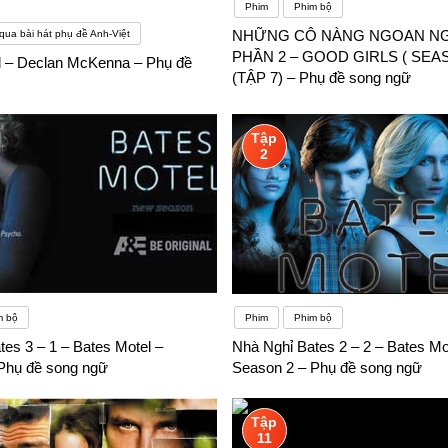
Phim
Phim bộ
NHỮNG CÔ NÀNG NGOAN NG
qua bài hát phụ đề Anh-Việt
PHẦN 2 – GOOD GIRLS ( SEAS
 – Declan McKenna – Phụ đề
(TẬP 7) – Phụ đề song ngữ
Tập
2
m bộ
Phim
Phim bộ
es 3 – 1 – Bates Motel –
Nhà Nghỉ Bates 2 – 2 – Bates Mo
Phụ đề song ngữ
Season 2 – Phụ đề song ngữ
Tập
11