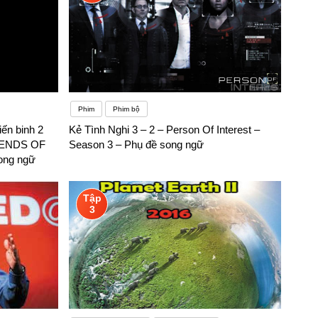
Phim
Phim bộ
ến binh 2
Kẻ Tình Nghi 3 – 2 – Person Of Interest –
GENDS OF
Season 3 – Phụ đề song ngữ
ng ngữ
Tập
3