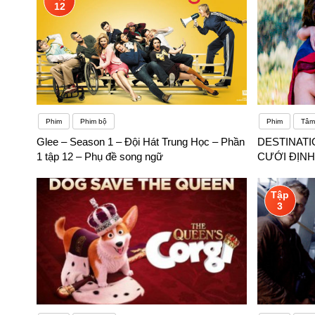
12
Phim
Phim bộ
Phim
Tâm 
Glee – Season 1 – Đội Hát Trung Học – Phần
DESTINATI
1 tập 12 – Phụ đề song ngữ
CƯỚI ĐỊNH 
Tập
3