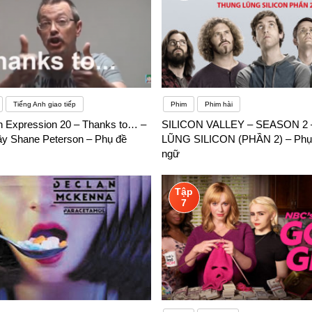
Tiếng Anh giao tiếp
Phim
Phim hài
h Expression 20 – Thanks to… –
SILICON VALLEY – SEASON 2
y Shane Peterson – Phụ đề
LŨNG SILICON (PHẦN 2) – Phụ
ngữ
Tập
7