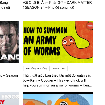
 Bang
Vật Chất Bí Ẩn – Phần 3-7 – DARK MATTER
ầu tư thời gian và công sức vào
ong ngữ
( SEASON 3 ) – Phụ đề song ngữ
kiên
ọng đến khả năng nói tiếng Anh một cách chuẩn mực hơn. Giáo
tiếp thu ngôn ngữ.Nhược điểm: Học trong lớp sẽ không giúp
bị chậm lại và tạo nên tâm lý sợ sai.Việc học ngoại ngữ cũng
khám phá một ngôn ngữ mới. Nhưng sau khi một thời gian (giai
y tắc ngữ pháp cần thiết, việc mong muốn nâng cao trình độ và
Học tiếng Anh cùng
Video TED
nd – Season
Thủ thuật giúp bạn triệu tập một đội quân sâu
bọ – Kenny Coogan – This weird trick will
help you summon an army of worms – Kenny
Coogan – Phụ đề song ngữ