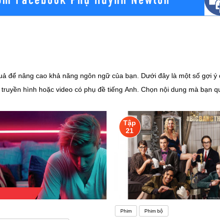
 quả để nâng cao khả năng ngôn ngữ của bạn. Dưới đây là một số gợi ý
 truyền hình hoặc video có phụ đề tiếng Anh. Chọn nội dung mà bạn q
đề giúp bạn hiểu nghĩa của từ mới và cách sử dụng chúng trong ngữ c
 câu. Học cách phát âm đúng để cải thiện khả năng nghe và nói của bạn
Tập
đó.5. Thử sức với phụ đề tắt: Khi bạn đã quen với nội dung, hãy tắt ph
21
iếng Anh qua phim hoạt hình là một quá trình, hãy kiên nhẫn và thư
 Frozen (Nữ hoàng băng giá): Bộ phim nổi tiếng với âm thanh sống độ
⁴.3. Sing (Đấu trường âm nhạc): Bộ phim về cuộc thi hát hò với nhiều 
 Nemo (Đi tìm Nemo): Bộ phim về cuộc hành trình của chú cá clownfish
i gian biểu ôn tập tiếng Anh THCS lớp 9 chi tiết:- Xác định thời gian h
Phim
Phim bộ