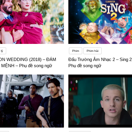
lý
Phim
Phim hài
ON WEDDING (2018) – ĐÁM
Đấu Trường Âm Nhạc 2 – Sing 2 
MỆNH – Phụ đề song ngữ
Phụ đề song ngữ