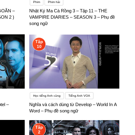
Phim
Phim hài
OÃN –
Nhật Ký Ma Cà Rồng 3 – Tập 11 – THE
ON 2 )
VAMPIRE DIARIES – SEASON 3 – Phụ đề
song ngữ
Tập
10
Học tiếng Anh cùng
Tiếng Anh VOA
tel –
Nghĩa và cách dùng từ Develop – World In A
Word – Phụ đề song ngữ
Tập
2