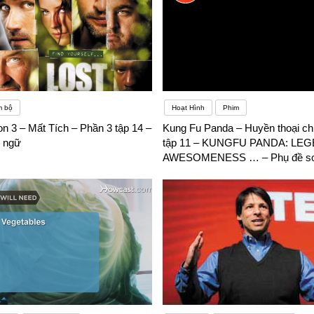
m bộ
Hoạt Hình
Phim
n 3 – Mất Tích – Phần 3 tập 14 –
Kung Fu Panda – Huyền thoại chi
 ngữ
tập 11 – KUNGFU PANDA: LE
AWESOMENESS … – Phụ đề so