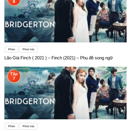
8
Phim
Phim hài
Lão Già Finch ( 2021 ) – Finch (2021) – Phụ đề song ngữ
Tập
7
Phim
Phim hài