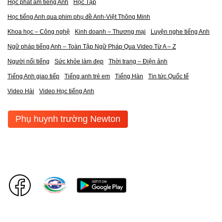
Học phát âm tiếng Anh
Học Tập
Học tiếng Anh qua phim phụ đề Anh-Việt Thông Minh
Khoa học – Công nghệ
Kinh doanh – Thương mại
Luyện nghe tiếng Anh
Ngữ pháp tiếng Anh – Toàn Tập Ngữ Pháp Qua Video Từ A – Z
Người nổi tiếng
Sức khỏe làm đẹp
Thời trang – Điện ảnh
Tiếng Anh giao tiếp
Tiếng anh trẻ em
Tiếng Hàn
Tin tức Quốc tế
Video Hài
Video Học tiếng Anh
Phụ huynh trường Newton