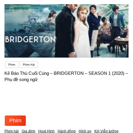
Phim
Phim hài
Kẻ Báo Thù Cuối Cùng – BRIDGERTON – SEASON 1 (2020) –
Phụ đề song ngữ
Phim
Phim hài
Gia đình
Hoạt Hình
Hành động
Hình sự
KH Viễn tưởng