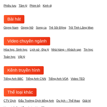
Phiêu lưu
Tâm lý
Phim bộ
Kinh dị
Bài hát
Giọng Nam
Giọng Nữ
Song ca
Trẻ Sôi Động
Trữ Tình Lãng Mạn
Video chuyên ngành
Hóa học, Sinh học
Lịch sử , Địa lý
Nhà hàng – Khách sạn
Tin học
Toán học
Vật lý
Kênh truyền hình
Tiếng Anh BBC
Tiếng Anh CNN
Tiếng Anh VOA
Video TED
Thể loại khác
CTV Dịch
Đấu Trường Dịch tiếng Anh
Du lịch – Thể thao
Giải trí