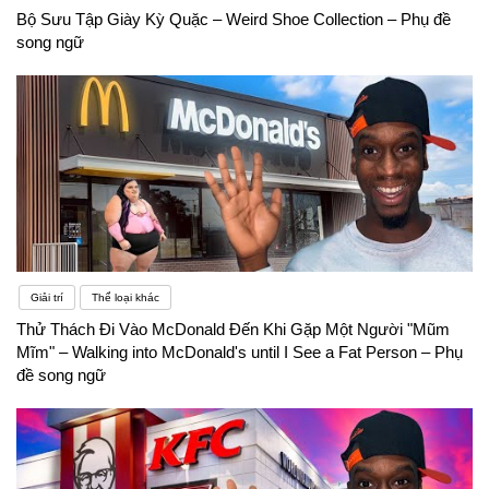
Bộ Sưu Tập Giày Kỳ Quặc – Weird Shoe Collection – Phụ đề
song ngữ
Giải trí
Thể loại khác
Thử Thách Đi Vào McDonald Đến Khi Gặp Một Người "Mũm
Mĩm" – Walking into McDonald's until I See a Fat Person – Phụ
đề song ngữ