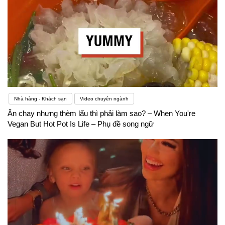
khăn hơn so với một số bạn bè của bạn sẽ làm
giảm bớt áp lực cho bản thân. Thay vì nản lòng,
thoái trí, bạn hãy cứ hoàn thành các bài tập được
giao, chắc chắn sẽ gặt hái được thành quả.
Nhà hàng - Khách sạn
Video chuyên ngành
Ăn chay nhưng thèm lẩu thì phải làm sao? – When You're
Vegan But Hot Pot Is Life – Phụ đề song ngữ