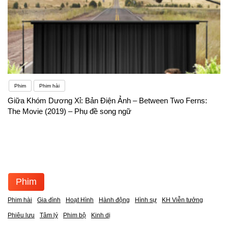
Phim
Phim hài
Giữa Khóm Dương Xỉ: Bản Điện Ảnh – Between Two Ferns:
The Movie (2019) – Phụ đề song ngữ
Phim
Phim hài
Gia đình
Hoạt Hình
Hành động
Hình sự
KH Viễn tưởng
Phiêu lưu
Tâm lý
Phim bộ
Kinh dị