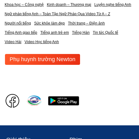
Khoa học – Công nghệ
Kinh doanh – Thương mại
Luyện nghe tiếng Anh
Ngữ pháp tiếng Anh – Toàn Tập Ngữ Pháp Qua Video Từ A – Z
Người nổi tiếng
Sức khỏe làm đẹp
Thời trang – Điện ảnh
Tiếng Anh giao tiếp
Tiếng anh trẻ em
Tiếng Hàn
Tin tức Quốc tế
Video Hài
Video Học tiếng Anh
Phụ huynh trường Newton