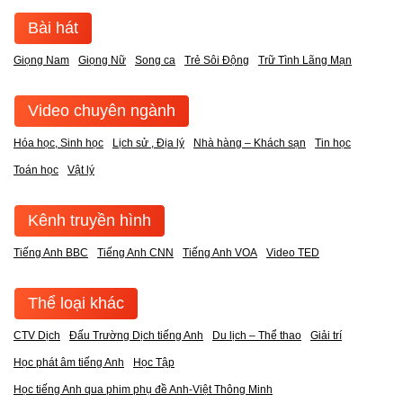
Bài hát
Giọng Nam
Giọng Nữ
Song ca
Trẻ Sôi Động
Trữ Tình Lãng Mạn
Video chuyên ngành
Hóa học, Sinh học
Lịch sử , Địa lý
Nhà hàng – Khách sạn
Tin học
Toán học
Vật lý
Kênh truyền hình
Tiếng Anh BBC
Tiếng Anh CNN
Tiếng Anh VOA
Video TED
Thể loại khác
CTV Dịch
Đấu Trường Dịch tiếng Anh
Du lịch – Thể thao
Giải trí
Học phát âm tiếng Anh
Học Tập
Học tiếng Anh qua phim phụ đề Anh-Việt Thông Minh