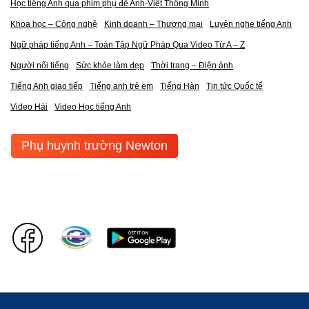
Học tiếng Anh qua phim phụ đề Anh-Việt Thông Minh
Khoa học – Công nghệ
Kinh doanh – Thương mại
Luyện nghe tiếng Anh
Ngữ pháp tiếng Anh – Toàn Tập Ngữ Pháp Qua Video Từ A – Z
Người nổi tiếng
Sức khỏe làm đẹp
Thời trang – Điện ảnh
Tiếng Anh giao tiếp
Tiếng anh trẻ em
Tiếng Hàn
Tin tức Quốc tế
Video Hài
Video Học tiếng Anh
Phụ huynh trường Newton