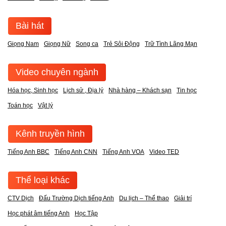
Bài hát
Giọng Nam
Giọng Nữ
Song ca
Trẻ Sôi Động
Trữ Tình Lãng Mạn
Video chuyên ngành
Hóa học, Sinh học
Lịch sử , Địa lý
Nhà hàng – Khách sạn
Tin học
Toán học
Vật lý
Kênh truyền hình
Tiếng Anh BBC
Tiếng Anh CNN
Tiếng Anh VOA
Video TED
Thể loại khác
CTV Dịch
Đấu Trường Dịch tiếng Anh
Du lịch – Thể thao
Giải trí
Học phát âm tiếng Anh
Học Tập