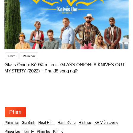
Phim
Phim hài
Glass Onion: Kẻ Đâm Lén – GLASS ONION: A KNIVES OUT
MYSTERY (2022) – Phụ đề song ngữ
Phim
Phim hài
Gia đình
Hoạt Hình
Hành động
Hình sự
KH Viễn tưởng
Phiêu lưu
Tâm lý
Phim bộ
Kinh dị