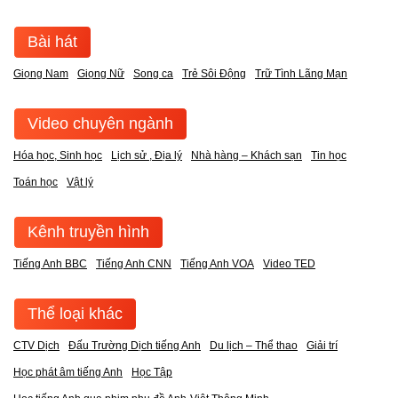
Bài hát
Giọng Nam
Giọng Nữ
Song ca
Trẻ Sôi Động
Trữ Tình Lãng Mạn
Video chuyên ngành
Hóa học, Sinh học
Lịch sử , Địa lý
Nhà hàng – Khách sạn
Tin học
Toán học
Vật lý
Kênh truyền hình
Tiếng Anh BBC
Tiếng Anh CNN
Tiếng Anh VOA
Video TED
Thể loại khác
CTV Dịch
Đấu Trường Dịch tiếng Anh
Du lịch – Thể thao
Giải trí
Học phát âm tiếng Anh
Học Tập