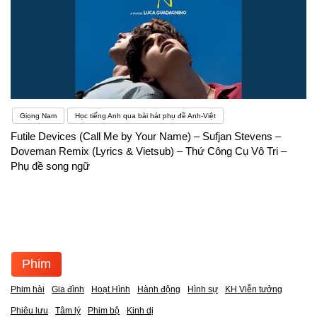
Giọng Nam
Học tiếng Anh qua bài hát phụ đề Anh-Việt
Futile Devices (Call Me by Your Name) – Sufjan Stevens –
Doveman Remix (Lyrics & Vietsub) – Thứ Công Cụ Vô Tri –
Phụ đề song ngữ
Phim
Phim hài
Gia đình
Hoạt Hình
Hành động
Hình sự
KH Viễn tưởng
Phiêu lưu
Tâm lý
Phim bộ
Kinh dị