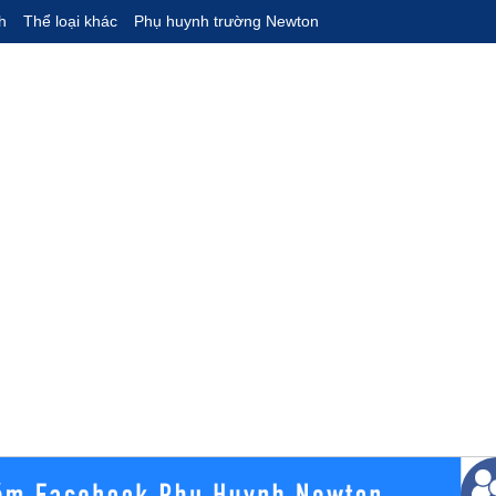
h
Thể loại khác
Phụ huynh trường Newton