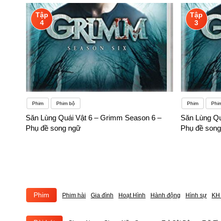
Tập
Tập
4
3
Phim
Phim bộ
Phim
Phi
Săn Lùng Quái Vật 6 – Grimm Season 6 –
Săn Lùng Qu
Phụ đề song ngữ
Phụ đề song
Phim
Phim hài
Gia đình
Hoạt Hình
Hành động
Hình sự
KH 