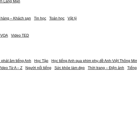
nh Lãng Mạn
 hàng – Khách sạn
Tin học
Toán học
Vật lý
h VOA
Video TED
 phát âm tiếng Anh
Học Tập
Học tiếng Anh qua phim phụ đề Anh-Việt Thông Mi
ideo Từ A – Z
Người nổi tiếng
Sức khỏe làm đẹp
Thời trang – Điện ảnh
Tiếng