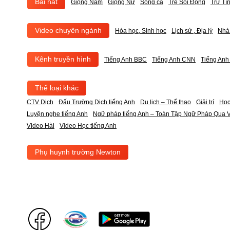
Bài hát
Giọng Nam
Giọng Nữ
Song ca
Trẻ Sôi Động
Trữ Tì
Video chuyên ngành
Hóa học, Sinh học
Lịch sử , Địa lý
Nhà
Kênh truyền hình
Tiếng Anh BBC
Tiếng Anh CNN
Tiếng An
Thể loại khác
CTV Dịch
Đấu Trường Dịch tiếng Anh
Du lịch – Thể thao
Giải trí
Học
Luyện nghe tiếng Anh
Ngữ pháp tiếng Anh – Toàn Tập Ngữ Pháp Qua V
Video Hài
Video Học tiếng Anh
Phụ huynh trường Newton