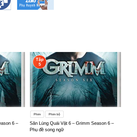
Tập
5
Phim
Phim bộ
eason 6 –
Săn Lùng Quái Vật 6 – Grimm Season 6 –
Phụ đề song ngữ