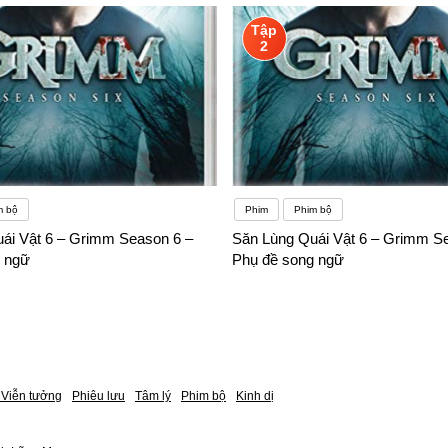
Tập
2
m bộ
Phim
Phim bộ
ái Vật 6 – Grimm Season 6 –
Săn Lùng Quái Vật 6 – Grimm S
 ngữ
Phụ đề song ngữ
Viễn tưởng
Phiêu lưu
Tâm lý
Phim bộ
Kinh dị