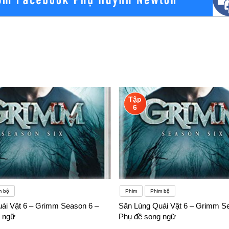
Tập
6
m bộ
Phim
Phim bộ
ái Vật 6 – Grimm Season 6 –
Săn Lùng Quái Vật 6 – Grimm S
 ngữ
Phụ đề song ngữ