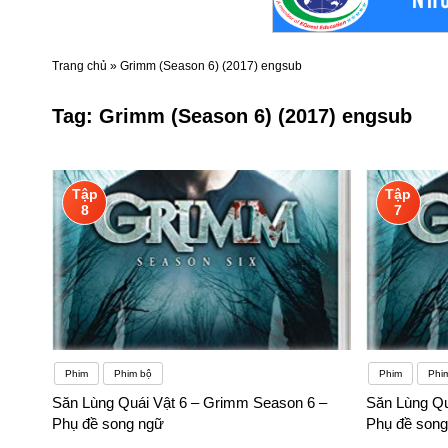
Trang chủ
»
Grimm (Season 6) (2017) engsub
Tag:
Grimm (Season 6) (2017) engsub
Tập
Tập
8
7
Phim
Phim bộ
Phim
Phi
Săn Lùng Quái Vật 6 – Grimm Season 6 –
Săn Lùng Qu
Phụ đề song ngữ
Phụ đề song