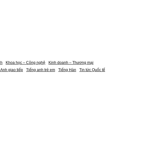
nh
Khoa học – Công nghệ
Kinh doanh – Thương mại
 Anh giao tiếp
Tiếng anh trẻ em
Tiếng Hàn
Tin tức Quốc tế