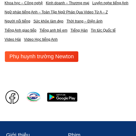
Khoa học – Công nghệ
Kinh doanh – Thương mại
Luyện nghe tiếng Anh
Ngữ pháp tiếng Anh – Toàn Tập Ngữ Pháp Qua Video Từ A – Z
Người nổi tiếng
Sức khỏe làm đẹp
Thời trang – Điện ảnh
Tiếng Anh giao tiếp
Tiếng anh trẻ em
Tiếng Hàn
Tin tức Quốc tế
Video Hài
Video Học tiếng Anh
Phụ huynh trường Newton
Giới thiệu
Phim