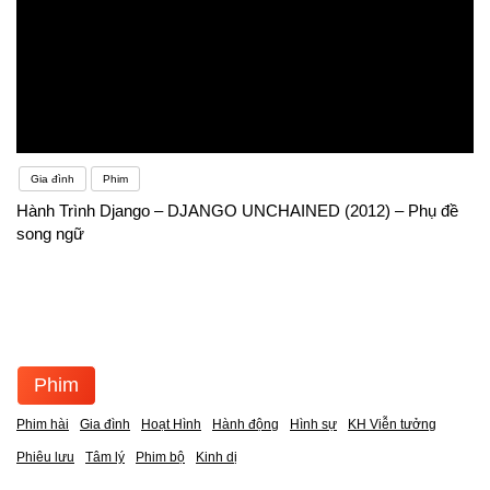
Gia đình
Phim
Hành Trình Django – DJANGO UNCHAINED (2012) – Phụ đề
song ngữ
Phim
Phim hài
Gia đình
Hoạt Hình
Hành động
Hình sự
KH Viễn tưởng
Phiêu lưu
Tâm lý
Phim bộ
Kinh dị