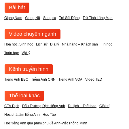
Bài hát
Giọng Nam
Giọng Nữ
Song ca
Trẻ Sôi Động
Trữ Tình Lãng Mạn
Video chuyên ngành
Hóa học, Sinh học
Lịch sử , Địa lý
Nhà hàng – Khách sạn
Tin học
Toán học
Vật lý
Kênh truyền hình
Tiếng Anh BBC
Tiếng Anh CNN
Tiếng Anh VOA
Video TED
Thể loại khác
CTV Dịch
Đấu Trường Dịch tiếng Anh
Du lịch – Thể thao
Giải trí
Học phát âm tiếng Anh
Học Tập
Học tiếng Anh qua phim phụ đề Anh-Việt Thông Minh