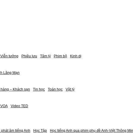
Viễn tưởng
Phiêu lưu
Tâm lý
Phim bộ
Kinh dị
nh Lãng Mạn
 hàng – Khách sạn
Tin học
Toán học
Vật lý
h VOA
Video TED
 phát âm tiếng Anh
Học Tập
Học tiếng Anh qua phim phụ đề Anh-Việt Thông Mi