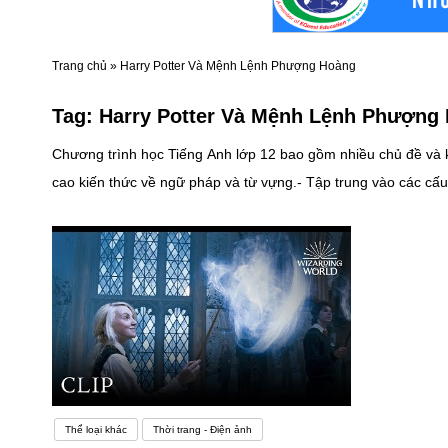
Trang chủ
»
Harry Potter Và Mệnh Lệnh Phượng Hoàng
Tag:
Harry Potter Và Mệnh Lệnh Phượng
Chương trình học Tiếng Anh lớp 12 bao gồm nhiều chủ đề và k
cao kiến thức về ngữ pháp và từ vựng.- Tập trung vào các cấu trúc câu phức tạp và từ vựng chuyên ngành. 2. Kỹ 
hiểu.- Viết các bài luận, thư tới bạn, và các đoạn văn ngắn về các chủ đề khác nhau. 3. Luyện nghe và giao tiếp:- Luyện nghe qua việc xem ph
các cuộc trò chuyện, thảo luận, và thuyết trình để cải thiện khả năng giao tiếp. 4. Tự học và tự rèn luyện:- Sử dụng sách giáo trình, ứng dụng học trực tu
học.- Luyện tập hàng ngày để cải thiện khả năng ngôn ngữ của
hoặc các ứng dụng luyện nghe nói để tự thực hành các kỹ năng.
chọn gì, việc sử dụng ngoại ngữ một cách thường xuyên hơn 
Thể loại khác
Thời trang - Điện ảnh