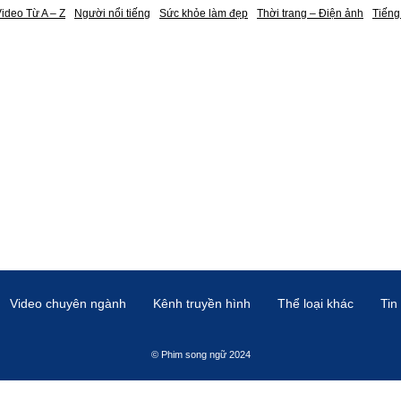
ideo Từ A – Z
Người nổi tiếng
Sức khỏe làm đẹp
Thời trang – Điện ảnh
Tiếng
Video chuyên ngành
Kênh truyền hình
Thể loại khác
Tin
© Phim song ngữ 2024