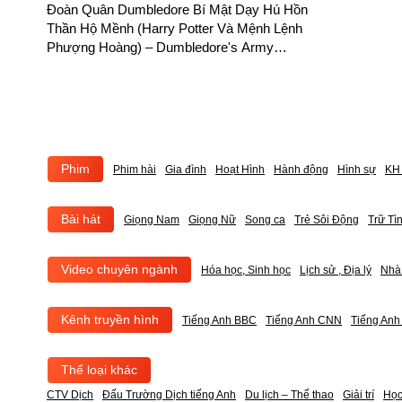
Đoàn Quân Dumbledore Bí Mật Dạy Hú Hồn
Thần Hộ Mềnh (Harry Potter Và Mệnh Lệnh
Phượng Hoàng) – Dumbledore's Army
Secretly Masters the Patronus Charm (Harry
Potter and the Order of the Phoenix) – Phụ đề
song ngữ
Phim
Phim hài
Gia đình
Hoạt Hình
Hành động
Hình sự
KH 
Bài hát
Giọng Nam
Giọng Nữ
Song ca
Trẻ Sôi Động
Trữ Tì
Video chuyên ngành
Hóa học, Sinh học
Lịch sử , Địa lý
Nhà
Kênh truyền hình
Tiếng Anh BBC
Tiếng Anh CNN
Tiếng An
Thể loại khác
CTV Dịch
Đấu Trường Dịch tiếng Anh
Du lịch – Thể thao
Giải trí
Học