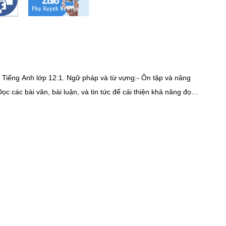
 Tiếng Anh lớp 12:1. Ngữ pháp và từ vựng:- Ôn tập và nâng
, bạn có thể sử dụng app học tiếng Anh cho người lớn tuổi
ix hoặc các trang chia sẻ tài nguyên tương tự. Bất kể bạn
ngôn ngữ mới.