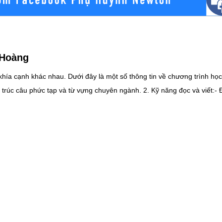
 Hoàng
hía cạnh khác nhau. Dưới đây là một số thông tin về chương trình học
năng đọc và viết:- Đọc các bài văn, bài luận, và tin tức để cải thiện khả năng đọc
im, video, và nghe các bài hát tiếng Anh.- Tham gia
yến, và các tài liệu Tiếng Anh khác để tự
 bạn.Trong trường hợp bạn không có cơ hội tiếp xúc với người bản xứ
 Ngoài ra bạn có thể xem các chương trình thực tế, bộ phim trên Netfl
sẽ giúp bạn chứng minh với bản thân rằng mình có khả năng học một 