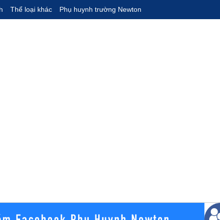
h
Thể loại khác
Phụ huynh trường Newton