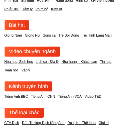
Phim hài
Gia đình
Hoạt Hình
Hành động
Hình sự
KH Viễn tưởng
Phiêu lưu
Tâm lý
Phim bộ
Kinh dị
Bài hát
Giọng Nam
Giọng Nữ
Song ca
Trẻ Sôi Động
Trữ Tình Lãng Mạn
Video chuyên ngành
Hóa học, Sinh học
Lịch sử , Địa lý
Nhà hàng – Khách sạn
Tin học
Toán học
Vật lý
Kênh truyền hình
Tiếng Anh BBC
Tiếng Anh CNN
Tiếng Anh VOA
Video TED
Thể loại khác
CTV Dịch
Đấu Trường Dịch tiếng Anh
Du lịch – Thể thao
Giải trí