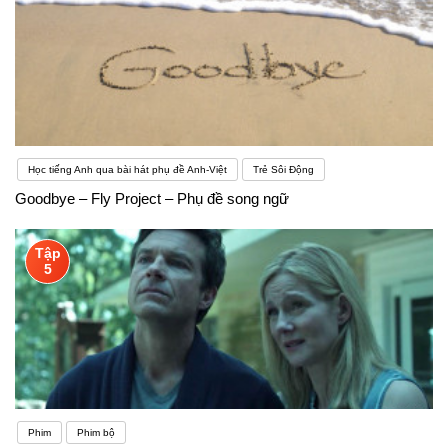
Học tiếng Anh qua bài hát phụ đề Anh-Việt
Trẻ Sôi Động
Goodbye – Fly Project – Phụ đề song ngữ
Tập
5
Phim
Phim bộ