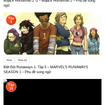
Bojack Horseman 2 -2 – Bojack Horseman 2 – Phụ đề song
ngữ
Tập
5
Phim
Phim bộ
Biệt Đội Runaways 1- Tập 5 – MARVEL’S RUNAWAYS
SEASON 1 – Phụ đề song ngữ
Tập
15