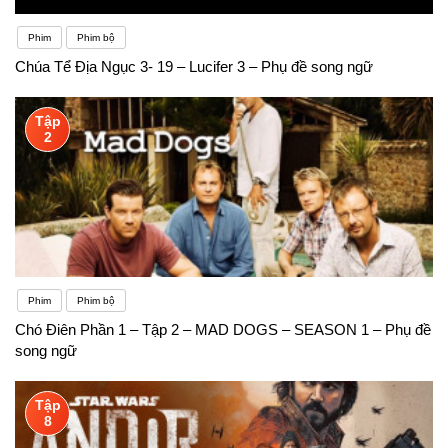
Phim
Phim bộ
Chúa Tể Địa Ngục 3- 19 – Lucifer 3 – Phụ đề song ngữ
Tập
2
Phim
Phim bộ
Chó Điên Phần 1 – Tập 2 – MAD DOGS – SEASON 1 – Phụ đề
song ngữ
Tập
8