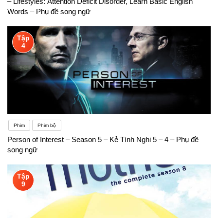
– Lifestyles: Attention Deficit Disorder, Learn Basic English
Words – Phụ đề song ngữ
Tập
4
Phim
Phim bộ
Person of Interest – Season 5 – Kẻ Tình Nghi 5 – 4 – Phụ đề
song ngữ
Tập
9