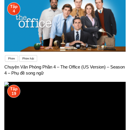
Tập
4
Phim
Phim hài
Chuyện Văn Phòng Phần 4 – The Office (US Version) – Season
4 – Phụ đề song ngữ
Tập
19