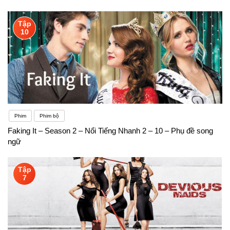
Tập
10
Phim
Phim bộ
Faking It – Season 2 – Nổi Tiếng Nhanh 2 – 10 – Phụ đề song
ngữ
Tập
7