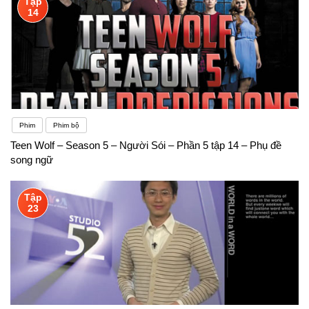
Tập
14
Phim
Phim bộ
Teen Wolf – Season 5 – Người Sói – Phần 5 tập 14 – Phụ đề
song ngữ
Tập
23