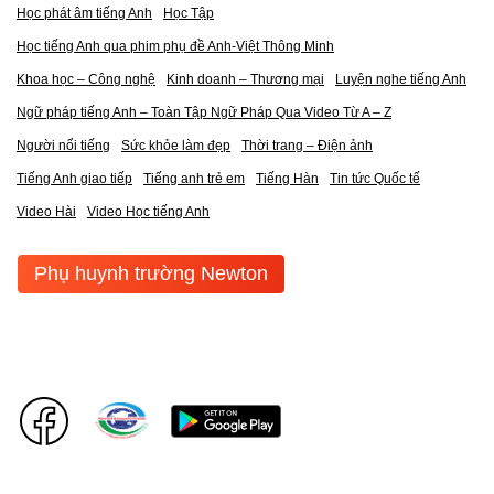
Học phát âm tiếng Anh
Học Tập
Học tiếng Anh qua phim phụ đề Anh-Việt Thông Minh
Khoa học – Công nghệ
Kinh doanh – Thương mại
Luyện nghe tiếng Anh
Ngữ pháp tiếng Anh – Toàn Tập Ngữ Pháp Qua Video Từ A – Z
Người nổi tiếng
Sức khỏe làm đẹp
Thời trang – Điện ảnh
Tiếng Anh giao tiếp
Tiếng anh trẻ em
Tiếng Hàn
Tin tức Quốc tế
Video Hài
Video Học tiếng Anh
Phụ huynh trường Newton