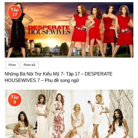
Tập
17
Phim
Phim bộ
Những Bà Nội Trợ Kiểu Mỹ 7- Tập 17 – DESPERATE
HOUSEWIVES 7 – Phụ đề song ngữ
Tập
9