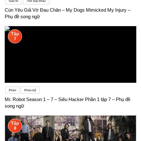
Giải trí
Thể loại khác
Cún Yêu Giả Vờ Đau Chân – My Dogs Mimicked My Injury –
Phụ đề song ngữ
Tập
7
Phim
Phim bộ
Mr. Robot Season 1 – 7 – Siêu Hacker Phần 1 tập 7 – Phụ đề
song ngữ
Tập
8