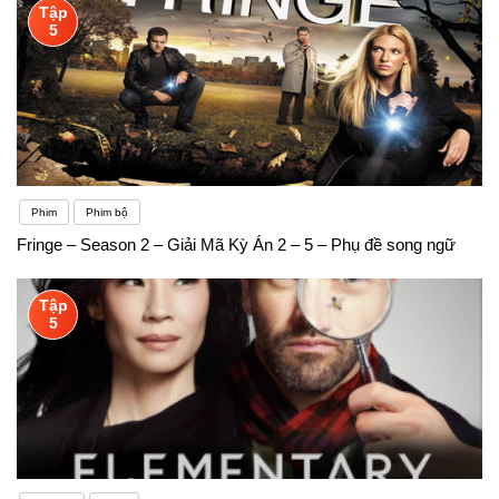
Tập
5
Phim
Phim bộ
Fringe – Season 2 – Giải Mã Kỳ Án 2 – 5 – Phụ đề song ngữ
Tập
5