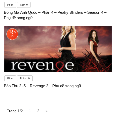
Phim
Tâm lý
Bóng Ma Anh Quốc – Phần 4 – Peaky Blinders – Season 4 –
Phụ đề song ngữ
Tập
5
Phim
Phim bộ
Báo Thù 2 -5 – Revenge 2 – Phụ đề song ngữ
Trang 1/2
1
2
»