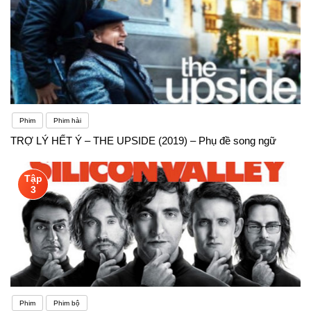
Phim
Phim hài
TRỢ LÝ HẾT Ý – THE UPSIDE (2019) – Phụ đề song ngữ
Tập
3
Phim
Phim bộ