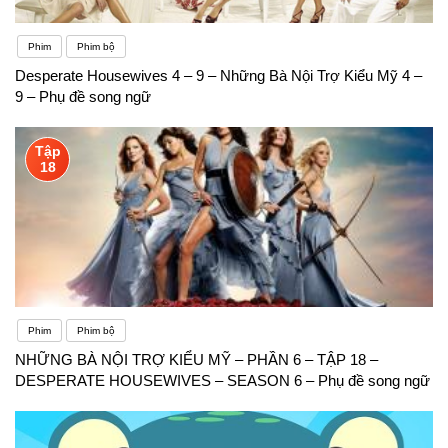
Phim
Phim bộ
Desperate Housewives 4 – 9 – Những Bà Nội Trợ Kiểu Mỹ 4 –
9 – Phụ đề song ngữ
Tập
18
Phim
Phim bộ
NHỮNG BÀ NỘI TRỢ KIỂU MỸ – PHẦN 6 – TẬP 18 –
DESPERATE HOUSEWIVES – SEASON 6 – Phụ đề song ngữ