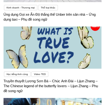
Anh nói riêng được thuận lợi.Khó khăn trong việc
Kinh doanh - Thương mại
Thể loại khác
học tiếng Anh có thể khiến bạn cảm thấy lạc lõng.
Úng dụng Gọi xe Ấn Độ thắng thế Unber trên sân nhà – Ứng
dụng taxi – Phụ đề song ngữ
Nếu không có một số trợ giúp, có thể rất khó để đi
đúng hướng một lần nữa. Nhưng việc vượt qua
những khó khăn đó có thể dễ dàng hơn bạn nghĩ rất
nhiều. Pasal sẽ cho bạn thấy ba khó khăn lớn nhất
trong việc học từ vựng tiếng Anh , kỹ năng phát âm
và hội thoại. Và chúng tôi sẽ chỉ cho bạn những thủ
thuật đơn giản để làm chủ những khó khăn đó và
Học tiếng Anh cùng
Video TED
tiếp tục
Truyền thuyết Lương Sơn Bá – Chúc Anh Đài – Lijun Zhang –
The Chinese legend of the butterfly lovers – Lijun Zhang – Phụ
đề song ngữ