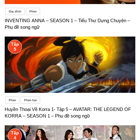
Gia đình
Phim
INVENTING ANNA – SEASON 1 – Tiểu Thư Dựng Chuyện –
Phụ đề song ngữ
Tập
5
Phim
Phim hài
Huyền Thoại Về Korra 1- Tập 5 – AVATAR: THE LEGEND OF
KORRA – SEASON 1 – Phụ đề song ngữ
Tập
4