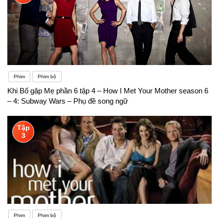
Phim
Phim bộ
Khi Bố gặp Mẹ phần 6 tập 4 – How I Met Your Mother season 6
– 4: Subway Wars – Phụ đề song ngữ
Tập
3
Phim
Phim bộ