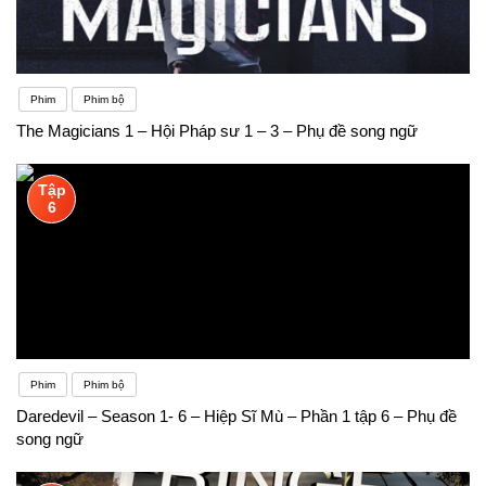
Phim
Phim bộ
The Magicians 1 – Hội Pháp sư 1 – 3 – Phụ đề song ngữ
Tập
6
Phim
Phim bộ
Daredevil – Season 1- 6 – Hiệp Sĩ Mù – Phần 1 tập 6 – Phụ đề
song ngữ