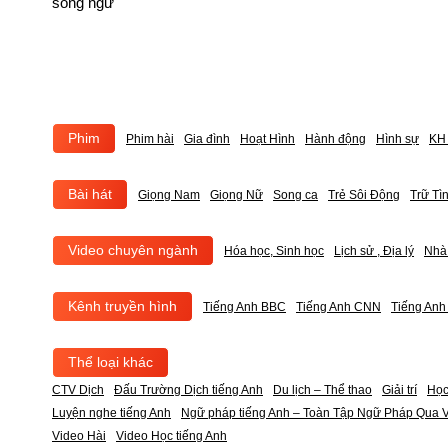
song ngữ
Phim
Phim hài
Gia đình
Hoạt Hình
Hành động
Hình sự
KH 
Bài hát
Giọng Nam
Giọng Nữ
Song ca
Trẻ Sôi Động
Trữ Tì
Video chuyên ngành
Hóa học, Sinh học
Lịch sử , Địa lý
Nhà
Kênh truyền hình
Tiếng Anh BBC
Tiếng Anh CNN
Tiếng An
Thể loại khác
CTV Dịch
Đấu Trường Dịch tiếng Anh
Du lịch – Thể thao
Giải trí
Học
Luyện nghe tiếng Anh
Ngữ pháp tiếng Anh – Toàn Tập Ngữ Pháp Qua V
Video Hài
Video Học tiếng Anh