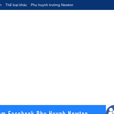
h
Thể loại khác
Phụ huynh trường Newton