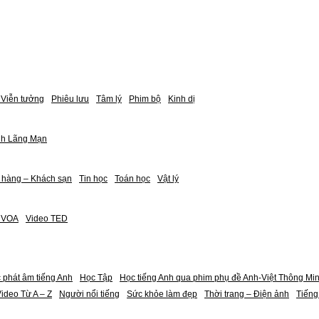
Viễn tưởng
Phiêu lưu
Tâm lý
Phim bộ
Kinh dị
nh Lãng Mạn
 hàng – Khách sạn
Tin học
Toán học
Vật lý
h VOA
Video TED
 phát âm tiếng Anh
Học Tập
Học tiếng Anh qua phim phụ đề Anh-Việt Thông Mi
ideo Từ A – Z
Người nổi tiếng
Sức khỏe làm đẹp
Thời trang – Điện ảnh
Tiếng