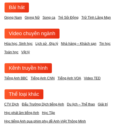
Bài hát
Giọng Nam
Giọng Nữ
Song ca
Trẻ Sôi Động
Trữ Tình Lãng Mạn
Video chuyên ngành
Hóa học, Sinh học
Lịch sử , Địa lý
Nhà hàng – Khách sạn
Tin học
Toán học
Vật lý
Kênh truyền hình
Tiếng Anh BBC
Tiếng Anh CNN
Tiếng Anh VOA
Video TED
Thể loại khác
CTV Dịch
Đấu Trường Dịch tiếng Anh
Du lịch – Thể thao
Giải trí
Học phát âm tiếng Anh
Học Tập
Học tiếng Anh qua phim phụ đề Anh-Việt Thông Minh