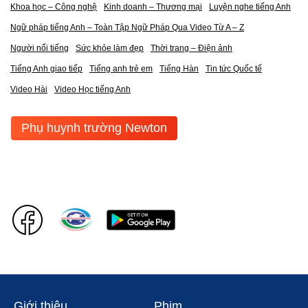
Khoa học – Công nghệ
Kinh doanh – Thương mại
Luyện nghe tiếng Anh
Ngữ pháp tiếng Anh – Toàn Tập Ngữ Pháp Qua Video Từ A – Z
Người nổi tiếng
Sức khỏe làm đẹp
Thời trang – Điện ảnh
Tiếng Anh giao tiếp
Tiếng anh trẻ em
Tiếng Hàn
Tin tức Quốc tế
Video Hài
Video Học tiếng Anh
Phụ huynh trường Newton
Giới thiệu
Phim