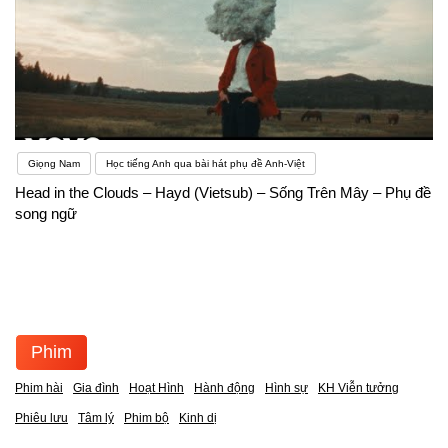
Giọng Nam
Học tiếng Anh qua bài hát phụ đề Anh-Việt
Head in the Clouds – Hayd (Vietsub) – Sống Trên Mây – Phụ đề
song ngữ
Phim
Phim hài
Gia đình
Hoạt Hình
Hành động
Hình sự
KH Viễn tưởng
Phiêu lưu
Tâm lý
Phim bộ
Kinh dị