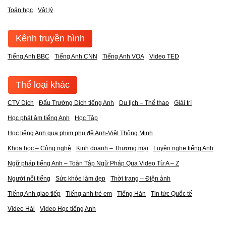
Toán học
Vật lý
Kênh truyền hình
Tiếng Anh BBC
Tiếng Anh CNN
Tiếng Anh VOA
Video TED
Thể loại khác
CTV Dịch
Đấu Trường Dịch tiếng Anh
Du lịch – Thể thao
Giải trí
Học phát âm tiếng Anh
Học Tập
Học tiếng Anh qua phim phụ đề Anh-Việt Thông Minh
Khoa học – Công nghệ
Kinh doanh – Thương mại
Luyện nghe tiếng Anh
Ngữ pháp tiếng Anh – Toàn Tập Ngữ Pháp Qua Video Từ A – Z
Người nổi tiếng
Sức khỏe làm đẹp
Thời trang – Điện ảnh
Tiếng Anh giao tiếp
Tiếng anh trẻ em
Tiếng Hàn
Tin tức Quốc tế
Video Hài
Video Học tiếng Anh