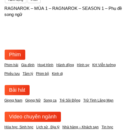
RAGNAROK – MÙA 1 – RAGNAROK – SEASON 1 – Phụ đề
song ngữ
Phim
Phim hài
Gia đình
Hoạt Hình
Hành động
Hình sự
KH Viễn tưởng
Phiêu lưu
Tâm lý
Phim bộ
Kinh dị
Bài hát
Giọng Nam
Giọng Nữ
Song ca
Trẻ Sôi Động
Trữ Tình Lãng Mạn
Video chuyên ngành
Hóa học, Sinh học
Lịch sử , Địa lý
Nhà hàng – Khách sạn
Tin học